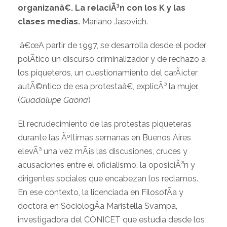
organizanâ€. La relaciÃ³n con los K y las
clases medias.
Mariano Jasovich.
â€œA partir de 1997, se desarrolla desde el poder
polÃ­tico un discurso criminalizador y de rechazo a
los piqueteros, un cuestionamiento del carÃ¡cter
autÃ©ntico de esa protestaâ€, explicÃ³ la mujer.
(
Guadalupe Gaona
)
El recrudecimiento de las protestas piqueteras
durante las Ãºltimas semanas en Buenos Aires
elevÃ³ una vez mÃ¡s las discusiones, cruces y
acusaciones entre el oficialismo, la oposiciÃ³n y
dirigentes sociales que encabezan los reclamos.
En ese contexto, la licenciada en FilosofÃ­a y
doctora en SociologÃ­a Maristella Svampa,
investigadora del CONICET que estudia desde los