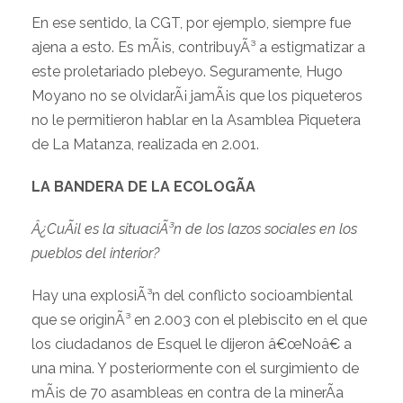
En ese sentido, la CGT, por ejemplo, siempre fue
ajena a esto. Es mÃ¡s, contribuyÃ³ a estigmatizar a
este proletariado plebeyo. Seguramente, Hugo
Moyano no se olvidarÃ¡ jamÃ¡s que los piqueteros
no le permitieron hablar en la Asamblea Piquetera
de La Matanza, realizada en 2.001.
LA BANDERA DE LA ECOLOGÃA
Â¿CuÃ¡l es la situaciÃ³n de los lazos sociales en los
pueblos del interior?
Hay una explosiÃ³n del conflicto socioambiental
que se originÃ³ en 2.003 con el plebiscito en el que
los ciudadanos de Esquel le dijeron â€œNoâ€ a
una mina. Y posteriormente con el surgimiento de
mÃ¡s de 70 asambleas en contra de la minerÃ­a