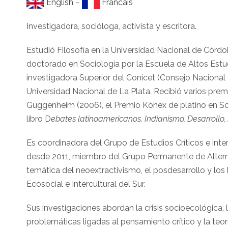
English
–
Francais
Investigadora, socióloga, activista y escritora.
Estudió Filosofí­a en la Universidad Nacional de Córdob
doctorado en Sociologí­a por la Escuela de Altos Estud
investigadora Superior del Conicet (Consejo Nacional d
Universidad Nacional de La Plata. Recibió varios prem
Guggenheim (2006), el Premio Kónex de platino en Soc
libro D
ebates latinoamericanos. Indianismo, Desarrollo
Es coordinadora del Grupo de Estudios Crí­ticos e inte
desde 2011, miembro del Grupo Permanente de Alternat
temática del neoextractivismo, el posdesarrollo y los 
Ecosocial e Intercultural del Sur.
Sus investigaciones abordan la crisis socioecológica,
problemáticas ligadas al pensamiento crítico y la teor