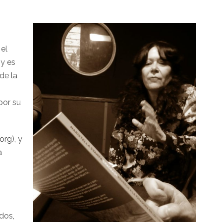
 el
 y es
de la
por su
org
), y
a
ados,