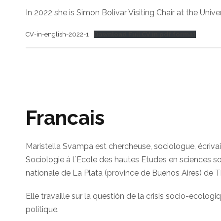
In 2022 she is Simon Bolivar Visiting Chair at the Uni
CV-in-english-2022-1
Download Full CV in pdf format
Francais
Maristella Svampa est chercheuse, sociologue, écrivain
Sociologie á l´Ecole des hautes Etudes en sciences soc
nationale de La Plata (province de Buenos Aires) de T
Elle travaille sur la questión de la crisis socio-ecolog
politique.