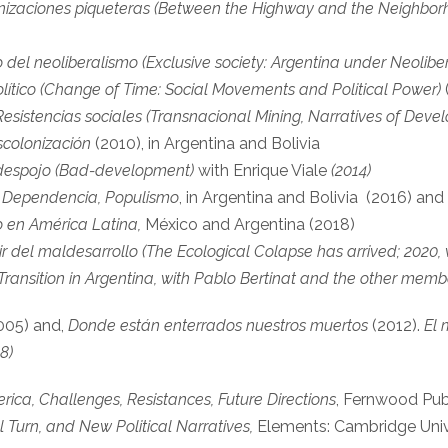
rganizaciones piqueteras (Between the Highway and the Neighbor
 del neoliberalismo (Exclusive society: Argentina under Neolibe
ítico (Change of Time: Social Movements and Political Power)
 Resistencias sociales (Transnacional Mining, Narratives of De
escolonización
(2010), in Argentina and Bolivia
l despojo (Bad-development)
with Enrique Viale
(2014)
, Dependencia, Populismo
, in Argentina and Bolivia (2016) and
o en América Latina,
México and Argentina (2018)
ir del maldesarrollo (The Ecological Colapse has arrived; 2020, 
Transition in Argentina, with Pablo Bertinat and the other memb
005) and,
Donde están enterrados nuestros muertos
(2012).
El 
8)
ica, Challenges, Resistances, Future Directions
, Fernwood Pub
al Turn, and New Political Narratives,
Elements: Cambridge Univ