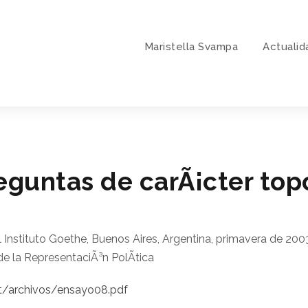
Maristella Svampa
Actualid
eguntas de carÃ¡cter top
l Instituto Goethe, Buenos Aires, Argentina, primavera de 200
 de la RepresentaciÃ³n PolÃ­tica
et/archivos/ensayo08.pdf