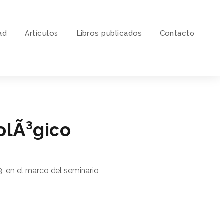
ad
Artí­culos
Libros publicados
Contacto
olÃ³gico
3, en el marco del seminario