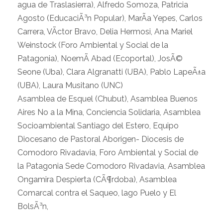
agua de Traslasierra), Alfredo Somoza, Patricia
Agosto (EducaciÃ³n Popular), MarÃ­a Yepes, Carlos
Carrera, VÃ­ctor Bravo, Delia Hermosi, Ana Mariel
Weinstock (Foro Ambiental y Social de la
Patagonia), NoemÃ­ Abad (Ecoportal), JosÃ©
Seone (Uba), Clara Algranatti (UBA), Pablo LapeÃ±a
(UBA), Laura Musitano (UNC)
Asamblea de Esquel (Chubut), Asamblea Buenos
Aires No a la Mina, Conciencia Solidaria, Asamblea
Socioambiental Santiago del Estero,
Equipo
Diocesano de Pastoral Aborigen- Diocesis de
Comodoro Rivadavia, Foro Ambiental y Social de
la Patagonia Sede Comodoro Rivadavia, Asamblea
Ongamira Despierta (CÃ¶rdoba), Asamblea
Comarcal contra el Saqueo, lago Puelo y El
BolsÃ³n,