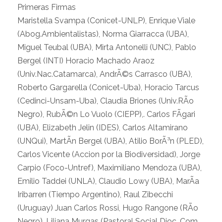
Primeras Firmas
Maristella Svampa (Conicet-UNLP), Enrique Viale
(Abog.Ambientalistas), Norma Giarracca (UBA),
Miguel Teubal (UBA), Mirta Antonelli (UNC), Pablo
Bergel (INTI) Horacio Machado Araoz
(Univ.Nac.Catamarca), AndrÃ©s Carrasco (UBA),
Roberto Gargarella (Conicet-Uba), Horacio Tarcus
(Cedinci-Unsam-Uba), Claudia Briones (Univ.RÃ­o
Negro), RubÃ©n Lo Vuolo (CIEPP),. Carlos FÃ­gari
(UBA), Elizabeth Jelin (IDES), Carlos Altamirano
(UNQui), MartÃ­n Bergel (UBA), Atilio BorÃ³n (PLED),
Carlos Vicente (Accion por la Biodiversidad), Jorge
Carpio (Foco-Untref), Maximiliano Mendoza (UBA),
Emilio Taddei (UNLA), Claudio Lowy (UBA), MarÃ­a
Iribarren (Tiempo Argentino), Raul Zibecchi
(Uruguay) Juan Carlos Rossi, Hugo Rangone (RÃ­o
Negro), Liliana Murgas (Pastoral Social Dioc. Com.