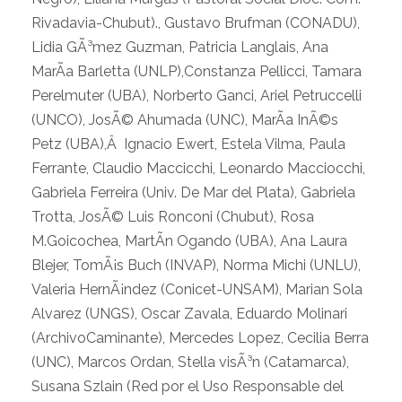
Rivadavia-Chubut)., Gustavo Brufman (CONADU),
Lidia GÃ³mez Guzman, Patricia Langlais, Ana
MarÃ­a Barletta (UNLP),Constanza Pellicci, Tamara
Perelmuter (UBA), Norberto Ganci, Ariel Petruccelli
(UNCO), JosÃ© Ahumada (UNC), MarÃ­a InÃ©s
Petz (UBA),Â Ignacio Ewert, Estela Vilma, Paula
Ferrante, Claudio Maccicchi, Leonardo Macciocchi,
Gabriela Ferreira (Univ. De Mar del Plata), Gabriela
Trotta, JosÃ© Luis Ronconi (Chubut), Rosa
M.Goicochea, MartÃ­n Ogando (UBA), Ana Laura
Blejer, TomÃ¡s Buch (INVAP), Norma Michi (UNLU),
Valeria HernÃ¡ndez (Conicet-UNSAM), Marian Sola
Alvarez (UNGS), Oscar Zavala, Eduardo Molinari
(ArchivoCaminante), Mercedes Lopez, Cecilia Berra
(UNC), Marcos Ordan, Stella visÃ³n (Catamarca),
Susana Szlain (Red por el Uso Responsable del