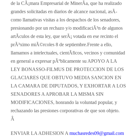
de la CÃ¡mara Empresarial de MinerÃ­a, que ha realizado
grandes solicitadas en diarios de alcance nacional, asÃ­
como llamativas visitas a los despachos de los senadores,
presionando por un rechazo y/o modificaciÃ³n de algunos
artÃ­culos de esta ley, que serÃ¡ votada en ese recinto el
prÃ³ximo miÃ©rcoles 8 de septiembre.Frente a ello,
llamamos a intelectuales, cientÃ­ficos, vecinos y comunidad
en general a expresar pÃºblicamente su APOYO A LA
LEY BONASSO-FILMUS DE PROTECCION DE LOS
GLACIARES QUE OBTUVO MEDIA SANCION EN
LA CAMARA DE DIPUTADOS, Y EXHORTAR A LOS
SENADORES A APROBAR LA MISMA SIN
MODIFICACIONES, honrando la voluntad popular, y
rechazando las presiones corporativas de que son objeto.
Â
ENVIAR LA ADHESION A
muchasredes09@gmail.com