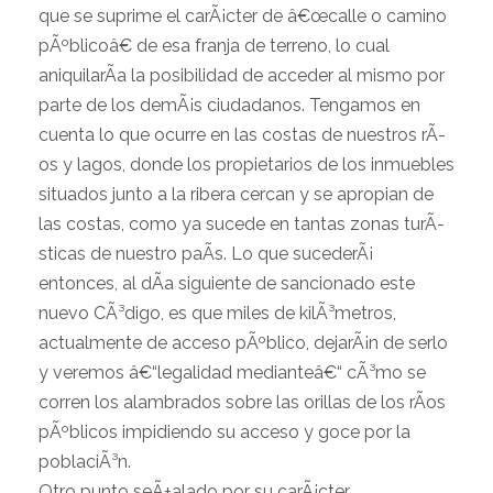
que se suprime el carÃ¡cter de â€œcalle o camino
pÃºblicoâ€ de esa franja de terreno, lo cual
aniquilarÃ­a la posibilidad de acceder al mismo por
parte de los demÃ¡s ciudadanos. Tengamos en
cuenta lo que ocurre en las costas de nuestros rÃ­
os y lagos, donde los propietarios de los inmuebles
situados junto a la ribera cercan y se apropian de
las costas, como ya sucede en tantas zonas turÃ­
sticas de nuestro paÃ­s. Lo que sucederÃ¡
entonces, al dÃ­a siguiente de sancionado este
nuevo CÃ³digo, es que miles de kilÃ³metros,
actualmente de acceso pÃºblico, dejarÃ¡n de serlo
y veremos â€“legalidad medianteâ€“ cÃ³mo se
corren los alambrados sobre las orillas de los rÃ­os
pÃºblicos impidiendo su acceso y goce por la
poblaciÃ³n.
Otro punto seÃ±alado por su carÃ¡cter