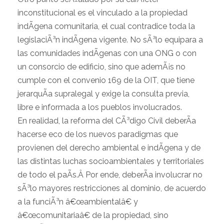
inconstitucional es el vinculado a la propiedad
indÃ­gena comunitaria, el cual contradice toda la
legislaciÃ³n indÃ­gena vigente. No sÃ³lo equipara a
las comunidades indÃ­genas con una ONG o con
un consorcio de edificio, sino que ademÃ¡s no
cumple con el convenio 169 de la OIT, que tiene
jerarquÃ­a supralegal y exige la consulta previa,
libre e informada a los pueblos involucrados.
En realidad, la reforma del CÃ³digo Civil deberÃ­a
hacerse eco de los nuevos paradigmas que
provienen del derecho ambiental e indÃ­gena y de
las distintas luchas socioambientales y territoriales
de todo el paÃ­s.Â Por ende, deberÃ­a involucrar no
sÃ³lo mayores restricciones al dominio, de acuerdo
a la funciÃ³n â€œambientalâ€ y
â€œcomunitariaâ€ de la propiedad, sino