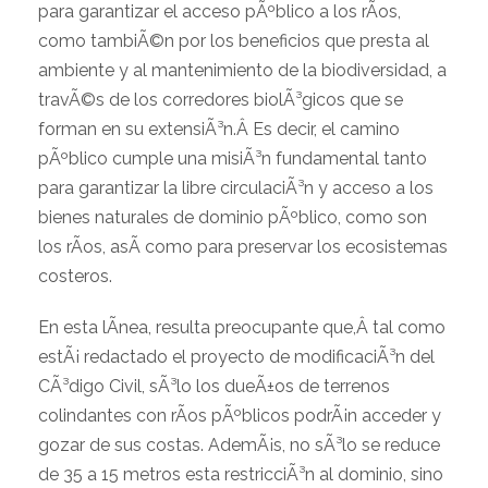
para garantizar el acceso pÃºblico a los rÃ­os,
como tambiÃ©n por los beneficios que presta al
ambiente y al mantenimiento de la biodiversidad, a
travÃ©s de los corredores biolÃ³gicos que se
forman en su extensiÃ³n.Â Es decir, el camino
pÃºblico cumple una misiÃ³n fundamental tanto
para garantizar la libre circulaciÃ³n y acceso a los
bienes naturales de dominio pÃºblico, como son
los rÃ­os, asÃ­ como para preservar los ecosistemas
costeros.
En esta lÃ­nea, resulta preocupante que,Â tal como
estÃ¡ redactado el proyecto de modificaciÃ³n del
CÃ³digo Civil, sÃ³lo los dueÃ±os de terrenos
colindantes con rÃ­os pÃºblicos podrÃ¡n acceder y
gozar de sus costas. AdemÃ¡s, no sÃ³lo se reduce
de 35 a 15 metros esta restricciÃ³n al dominio, sino