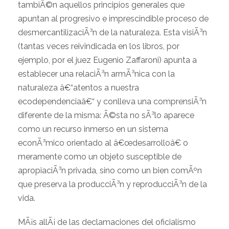
tambiÃ©n aquellos principios generales que
apuntan al progresivo e imprescindible proceso de
desmercantilizaciÃ³n de la naturaleza. Esta visiÃ³n
(tantas veces reivindicada en los libros, por
ejemplo, por el juez Eugenio Zaffaroni) apunta a
establecer una relaciÃ³n armÃ³nica con la
naturaleza â€“atentos a nuestra
ecodependenciaâ€“ y conlleva una comprensiÃ³n
diferente de la misma: Ã©sta no sÃ³lo aparece
como un recurso inmerso en un sistema
econÃ³mico orientado al â€œdesarrolloâ€ o
meramente como un objeto susceptible de
apropiaciÃ³n privada, sino como un bien comÃºn
que preserva la producciÃ³n y reproducciÃ³n de la
vida.
MÃ¡s allÃ¡ de las declamaciones del oficialismo