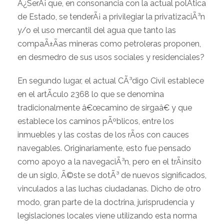
Â¿SerÃ¡ que, en consonancia con la actual polÃ­tica
de Estado, se tenderÃ¡ a privilegiar la privatizaciÃ³n
y/o el uso mercantil del agua que tanto las
compaÃ±Ã­as mineras como petroleras proponen,
en desmedro de sus usos sociales y residenciales?
En segundo lugar, el actual CÃ³digo Civil establece
en el artÃ­culo 2368 lo que se denomina
tradicionalmente â€œcamino de sirgaâ€ y que
establece los caminos pÃºblicos, entre los
inmuebles y las costas de los rÃ­os con cauces
navegables. Originariamente, esto fue pensado
como apoyo a la navegaciÃ³n, pero en el trÃ¡nsito
de un siglo, Ã©ste se dotÃ³ de nuevos significados,
vinculados a las luchas ciudadanas. Dicho de otro
modo, gran parte de la doctrina, jurisprudencia y
legislaciones locales viene utilizando esta norma