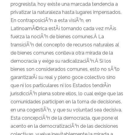
progresista, hoy existe una marcada tendencia a
privatizar la naturaleza hasta lugares impensados.
En contraposiciÃ³n a esta visiÃ³n, en
LatinoamÃ©rica estÃ¡ tomando cada vez mÃ¡s
fuerza la nociÃ³n de bienes comunes.Â La
transiciÃ³n del concepto de recursos naturales al
de bienes comunes conlleva otra mirada de la
democracia y exige su radicalizaciÃ³n.Â Si los
bienes son considerados comunes, esto no sÃ³lo
garantizarÃ¡ su real y pleno goce colectivo sino
que ni los particulares ni los Estados tendrÃ¡n
jurisdicciÃ³n plena sobre ellos, lo cual exige que las
comunidades participen en la toma de decisiones,
en una cogestiÃ³n, y que su voluntad sea decisiva.
Esta concepciÃ³n de la democracia, que pone el
acento en la democratizaciÃ³n de las decisiones
colectivas, vuelve inevitablemente la mirada a