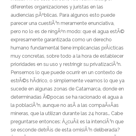
diferentes organizaciones y juristas en las
audiencias pÃºblicas. Para algunos esto puede
parecer una cuestiÃ³n meramente enunciativa,
pero no lo es de ningÃºn modo: que el agua estÃ©
expresamente garantizada como un derecho
humano fundamental tiene implicancias prÃ¡cticas
muy concretas, sobre todo a la hora de establecer
prioridades en su uso y restringir su privatizaciÃ³n.
Pensemos lo que puede ocurrir en un contexto de
estrÃ©s hÃ­drico, o simplemente veamos lo que ya
sucede en algunas zonas de Catamarca, donde en
determinadas Ã©pocas se ha racionado el agua a
la poblaciÃ³n, aunque no asÃ­ a las compaÃ±Ã­as
mineras, que la utilizan durante las 24 horas… Cabe
preguntarse entonces: Â¿cuÃ¡l es la intenciÃ³n que
se esconde detrÃ¡s de esta omisiÃ³n deliberada?