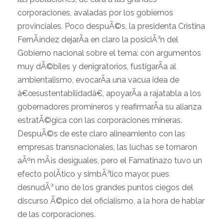
corporaciones, avaladas por los gobiernos
provinciales. Poco despuÃ©s, la presidenta Cristina
FernÃ¡ndez dejarÃ­a en claro la posiciÃ³n del
Gobierno nacional sobre el tema: con argumentos
muy dÃ©biles y denigratorios, fustigarÃ­a al
ambientalismo, evocarÃ­a una vacua idea de
â€œsustentabilidadâ€, apoyarÃ­a a rajatabla a los
gobernadores promineros y reafirmarÃ­a su alianza
estratÃ©gica con las corporaciones mineras.
DespuÃ©s de este claro alineamiento con las
empresas transnacionales, las luchas se tornaron
aÃºn mÃ¡s desiguales, pero el Famatinazo tuvo un
efecto polÃ­tico y simbÃ³lico mayor, pues
desnudÃ³ uno de los grandes puntos ciegos del
discurso Ã©pico del oficialismo, a la hora de hablar
de las corporaciones.