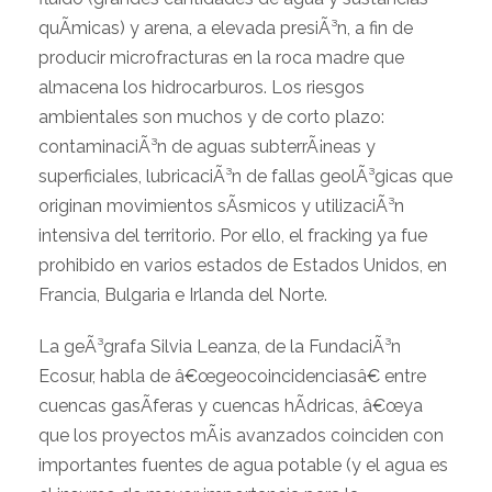
quÃ­micas) y arena, a elevada presiÃ³n, a fin de
producir microfracturas en la roca madre que
almacena los hidrocarburos. Los riesgos
ambientales son muchos y de corto plazo:
contaminaciÃ³n de aguas subterrÃ¡neas y
superficiales, lubricaciÃ³n de fallas geolÃ³gicas que
originan movimientos sÃ­smicos y utilizaciÃ³n
intensiva del territorio. Por ello, el fracking ya fue
prohibido en varios estados de Estados Unidos, en
Francia, Bulgaria e Irlanda del Norte.
La geÃ³grafa Silvia Leanza, de la FundaciÃ³n
Ecosur, habla de â€œgeocoincidenciasâ€ entre
cuencas gasÃ­feras y cuencas hÃ­dricas, â€œya
que los proyectos mÃ¡s avanzados coinciden con
importantes fuentes de agua potable (y el agua es