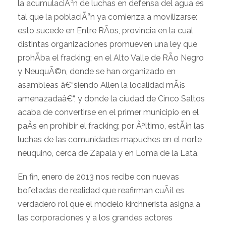
la acumulaciÃ³n de luchas en defensa del agua es
tal que la poblaciÃ³n ya comienza a movilizarse:
esto sucede en Entre RÃ­os, provincia en la cual
distintas organizaciones promueven una ley que
prohÃ­ba el fracking; en el Alto Valle de RÃ­o Negro
y NeuquÃ©n, donde se han organizado en
asambleas â€“siendo Allen la localidad mÃ¡s
amenazadaâ€“, y donde la ciudad de Cinco Saltos
acaba de convertirse en el primer municipio en el
paÃ­s en prohibir el fracking; por Ãºltimo, estÃ¡n las
luchas de las comunidades mapuches en el norte
neuquino, cerca de Zapala y en Loma de la Lata.
En fin, enero de 2013 nos recibe con nuevas
bofetadas de realidad que reafirman cuÃ¡l es
verdadero rol que el modelo kirchnerista asigna a
las corporaciones y a los grandes actores