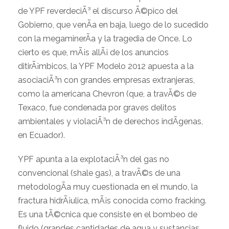
de YPF reverdeciÃ³ el discurso Ã©pico del
Gobierno, que venÃ­a en baja, luego de lo sucedido
con la megaminerÃ­a y la tragedia de Once. Lo
cierto es que, mÃ¡s allÃ¡ de los anuncios
ditirÃ¡mbicos, la YPF Modelo 2012 apuesta a la
asociaciÃ³n con grandes empresas extranjeras,
como la americana Chevron (que, a travÃ©s de
Texaco, fue condenada por graves delitos
ambientales y violaciÃ³n de derechos indÃ­genas,
en Ecuador).
YPF apunta a la explotaciÃ³n del gas no
convencional (shale gas), a travÃ©s de una
metodologÃ­a muy cuestionada en el mundo, la
fractura hidrÃ¡ulica, mÃ¡s conocida como fracking.
Es una tÃ©cnica que consiste en el bombeo de
fluido (grandes cantidades de agua y sustancias