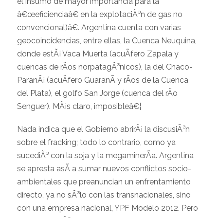
el insumo de mayor importancia para la
â€œeficienciaâ€ en la explotaciÃ³n de gas no
convencional)â€. Argentina cuenta con varias
geocoincidencias, entre ellas, la Cuenca Neuquina,
donde estÃ¡ Vaca Muerta (acuÃ­fero Zapala y
cuencas de rÃ­os norpatagÃ³nicos), la del Chaco-
ParanÃ¡ (acuÃ­fero GuaranÃ­ y rÃ­os de la Cuenca
del Plata), el golfo San Jorge (cuenca del rÃ­o
Senguer). MÃ¡s claro, imposibleâ€¦
Nada indica que el Gobierno abrirÃ¡ la discusiÃ³n
sobre el fracking; todo lo contrario, como ya
sucediÃ³ con la soja y la megaminerÃ­a. Argentina
se apresta asÃ­ a sumar nuevos conflictos socio-
ambientales que preanuncian un enfrentamiento
directo, ya no sÃ³lo con las transnacionales, sino
con una empresa nacional, YPF Modelo 2012. Pero