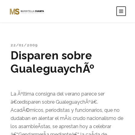
22/01/2009
Disparen sobre
GualeguaychÃº
La Ãºltima consigna del verano parece ser
â€œdisparen sobre GualeguaychÃºâ€.
AcadÃ©micos, periodistas y funcionarios, que no
dudaban en alentar el mÃ¡s crudo nacionalismo de
los asambleÃ­stas, se aprestan hoy a celebrar
â€“GendarmerÃ­a medianteâ€“ la caÃ­da de