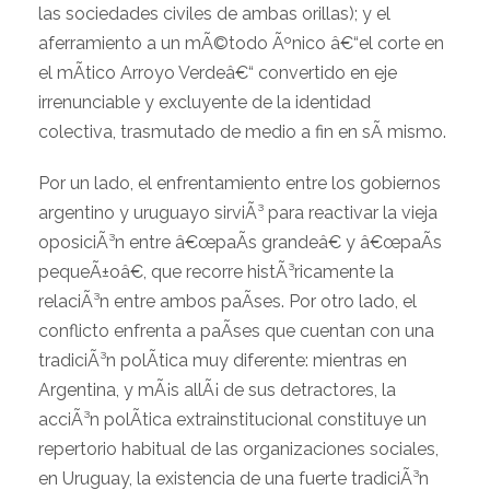
las sociedades civiles de ambas orillas); y el
aferramiento a un mÃ©todo Ãºnico â€“el corte en
el mÃ­tico Arroyo Verdeâ€“ convertido en eje
irrenunciable y excluyente de la identidad
colectiva, trasmutado de medio a fin en sÃ­ mismo.
Por un lado, el enfrentamiento entre los gobiernos
argentino y uruguayo sirviÃ³ para reactivar la vieja
oposiciÃ³n entre â€œpaÃ­s grandeâ€ y â€œpaÃ­s
pequeÃ±oâ€, que recorre histÃ³ricamente la
relaciÃ³n entre ambos paÃ­ses. Por otro lado, el
conflicto enfrenta a paÃ­ses que cuentan con una
tradiciÃ³n polÃ­tica muy diferente: mientras en
Argentina, y mÃ¡s allÃ¡ de sus detractores, la
acciÃ³n polÃ­tica extrainstitucional constituye un
repertorio habitual de las organizaciones sociales,
en Uruguay, la existencia de una fuerte tradiciÃ³n