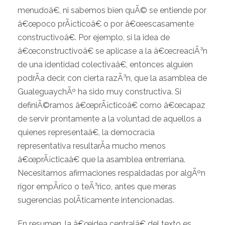
menudoâ€, ni sabemos bien quÃ© se entiende por
â€œpoco prÃ¡cticoâ€ o por â€œescasamente
constructivoâ€. Por ejemplo, si la idea de
â€œconstructivoâ€ se aplicase a la â€œcreaciÃ³n
de una identidad colectivaâ€, entonces alguien
podrÃ­a decir, con cierta razÃ³n, que la asamblea de
GualeguaychÃº ha sido muy constructiva. Si
definiÃ©ramos â€œprÃ¡cticoâ€ como â€œcapaz
de servir prontamente a la voluntad de aquellos a
quienes representaâ€, la democracia
representativa resultarÃ­a mucho menos
â€œprÃ¡cticaâ€ que la asamblea entrerriana.
Necesitamos afirmaciones respaldadas por algÃºn
rigor empÃ­rico o teÃ³rico, antes que meras
sugerencias polÃ­ticamente intencionadas.
En resumen, la â€œidea centralâ€ del texto es