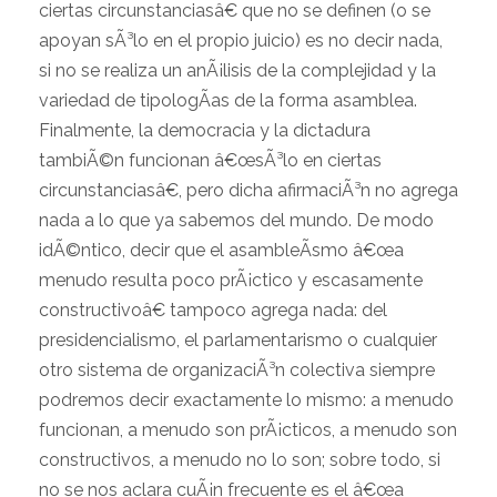
ciertas circunstanciasâ€ que no se definen (o se
apoyan sÃ³lo en el propio juicio) es no decir nada,
si no se realiza un anÃ¡lisis de la complejidad y la
variedad de tipologÃ­as de la forma asamblea.
Finalmente, la democracia y la dictadura
tambiÃ©n funcionan â€œsÃ³lo en ciertas
circunstanciasâ€, pero dicha afirmaciÃ³n no agrega
nada a lo que ya sabemos del mundo. De modo
idÃ©ntico, decir que el asambleÃ­smo â€œa
menudo resulta poco prÃ¡ctico y escasamente
constructivoâ€ tampoco agrega nada: del
presidencialismo, el parlamentarismo o cualquier
otro sistema de organizaciÃ³n colectiva siempre
podremos decir exactamente lo mismo: a menudo
funcionan, a menudo son prÃ¡cticos, a menudo son
constructivos, a menudo no lo son; sobre todo, si
no se nos aclara cuÃ¡n frecuente es el â€œa