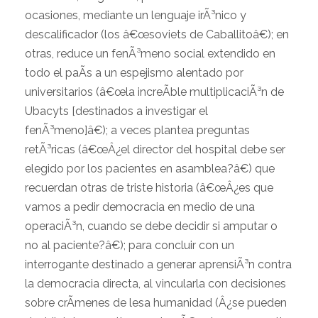
ocasiones, mediante un lenguaje irÃ³nico y
descalificador (los â€œsoviets de Caballitoâ€); en
otras, reduce un fenÃ³meno social extendido en
todo el paÃ­s a un espejismo alentado por
universitarios (â€œla increÃ­ble multiplicaciÃ³n de
Ubacyts [destinados a investigar el
fenÃ³meno]â€); a veces plantea preguntas
retÃ³ricas (â€œÂ¿el director del hospital debe ser
elegido por los pacientes en asamblea?â€) que
recuerdan otras de triste historia (â€œÂ¿es que
vamos a pedir democracia en medio de una
operaciÃ³n, cuando se debe decidir si amputar o
no al paciente?â€); para concluir con un
interrogante destinado a generar aprensiÃ³n contra
la democracia directa, al vincularla con decisiones
sobre crÃ­menes de lesa humanidad (Â¿se pueden