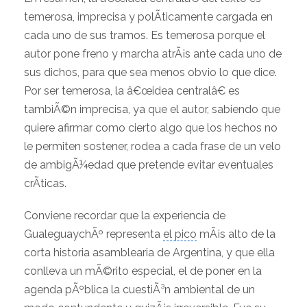
temerosa, imprecisa y polÃ­ticamente cargada en
cada uno de sus tramos. Es temerosa porque el
autor pone freno y marcha atrÃ¡s ante cada uno de
sus dichos, para que sea menos obvio lo que dice.
Por ser temerosa, la â€œidea centralâ€ es
tambiÃ©n imprecisa, ya que el autor, sabiendo que
quiere afirmar como cierto algo que los hechos no
le permiten sostener, rodea a cada frase de un velo
de ambigÃ¼edad que pretende evitar eventuales
crÃ­ticas.
Conviene recordar que la experiencia de
GualeguaychÃº representa
el pico
mÃ¡s alto de la
corta historia asamblearia de
Argentina
, y que ella
conlleva un mÃ©rito especial, el de poner en la
agenda pÃºblica la cuestiÃ³n ambiental de un