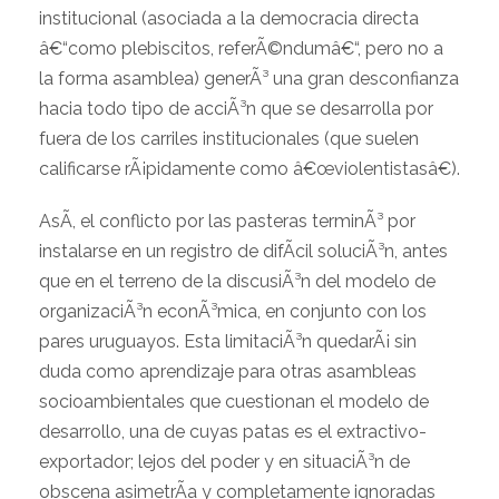
institucional (asociada a la democracia directa
â€“como plebiscitos, referÃ©ndumâ€“, pero no a
la forma asamblea) generÃ³ una gran desconfianza
hacia todo tipo de acciÃ³n que se desarrolla por
fuera de los carriles institucionales (que suelen
calificarse rÃ¡pidamente como â€œviolentistasâ€).
AsÃ­, el conflicto por las pasteras terminÃ³ por
instalarse en un registro de difÃ­cil soluciÃ³n, antes
que en el terreno de la discusiÃ³n del modelo de
organizaciÃ³n econÃ³mica, en conjunto con los
pares uruguayos. Esta limitaciÃ³n quedarÃ¡ sin
duda como aprendizaje para otras asambleas
socioambientales que cuestionan el modelo de
desarrollo, una de cuyas patas es el extractivo-
exportador; lejos del poder y en situaciÃ³n de
obscena asimetrÃ­a y completamente ignoradas