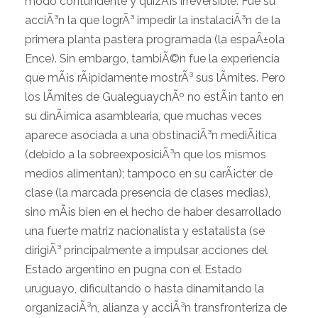
modo contundente y quizÃ¡s irreversible. Fue su
acciÃ³n la que logrÃ³ impedir la instalaciÃ³n de la
primera planta pastera programada (la espaÃ±ola
Ence). Sin embargo, tambiÃ©n fue la experiencia
que mÃ¡s rÃ¡pidamente mostrÃ³ sus lÃ­mites. Pero
los lÃ­mites de GualeguaychÃº no estÃ¡n tanto en
su dinÃ¡mica asamblearia, que muchas veces
aparece asociada a una obstinaciÃ³n mediÃ¡tica
(debido a la sobreexposiciÃ³n que los mismos
medios alimentan); tampoco en su carÃ¡cter de
clase (la marcada presencia de clases medias),
sino mÃ¡s bien en el hecho de haber desarrollado
una fuerte matriz nacionalista y estatalista (se
dirigiÃ³ principalmente a impulsar acciones del
Estado argentino en pugna con el Estado
uruguayo, dificultando o hasta dinamitando la
organizaciÃ³n, alianza y acciÃ³n transfronteriza de