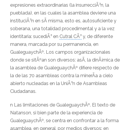
expresiones extraordinarias (la insurrecciÃ³n, la
pueblada), en las cuales la asamblea deviene una
instituciÃ³n en sÃ­ misma, esto es, autosuficiente y
soberana, una totalidad procedimental y a la vez
identitaria: sucediÃ³ en
Cutral CÃ³
y, de diferente
manera, marcada por su permanencia, en
GualeguaychÃº. Los campos organizacionales
donde se sitÃºan son diversos: asÃ­, la dinÃ¡mica de
la asamblea de GualeguaychÃº difiere respecto de
la de las 70 asambleas contra la minerÃ­a a cielo
abierto nucleadas en la UniÃ³n de Asambleas
Ciudadanas.
n Las limitaciones de GualeguaychÃº. El texto de
Natanson, si bien parte de la experiencia de
GualeguaychÃº, se centra en confrontar a la forma
asamblea, en general, por medios diversos: en