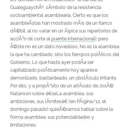
GualeguaychÃº, sÃ­mbolo de la resistencia
socioambiental asamblearia. Cierto es que los
asambleÃ­stas han mostrado mÃ¡s de un flanco
dÃ©bil, al no variar en un Ã¡pice sus repertorios de
acciÃ³n (el corte al
puente internacional
); pero
Ã©ste no es un dato novedoso. No es la asamblea
la que ha cambiado, sino los tiempos polÃ­ticos del
Gobierno. Lo que hasta ayer podÃ­a ser
capitalizado polÃ­ticamente hoy aparece
demonizado, bastardeado, un obstÃ¡culo irritante.
Por ello, y a propÃ³sito de un artÃ­culo de JosÃ©
Natanson sobre â€œLa asamblea, sus
ambiciones, sus lÃ­mitesâ€ (en PÃ¡gina/12, el
domingo pasado) quisiÃ©ramos hablar sobre la
forma asamblea, sus potencialidades y
limitaciones.