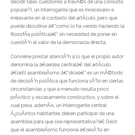
decidir tales cuestiones a travÃ©s de una consulta
popular?), un interrogante que es innecesario e
irrelevante en el contexto del artÃ­culo, pero que
puede discutirse â€“como lo ha venido haciendo la
filosofÃ­a polÃ­ticaâ€“ sin necesidad de poner en
cuestiÃ³n el valor de la democracia directa.
Conviene prestar atenciÃ³n a lo que el propio autor
denomina la â€œidea centralâ€ del artÃ­culo.
â€œEl asambleÃ­smo â€“diceâ€“ es un mÃ©todo
de decisiÃ³n polÃ­tica que funciona sÃ³lo en ciertas
circunstancias y que a menudo resulta poco
prÃ¡ctico y escasamente constructivo, y sobre el
cual pesa, ademÃ¡s, un interrogante central:
Â¿cuÃ¡ntos habitantes deben participar de una
asamblea para que sea representativa?â€ Decir
que el asambleÃ­smo funciona â€œsÃ³lo en