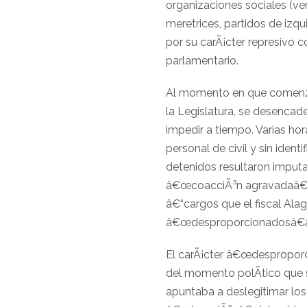
organizaciones sociales (ve
meretrices, partidos de izq
por su carÃ¡cter represivo 
parlamentario.
Al momento en que comenzab
la Legislatura, se desencade
impedir a tiempo. Varias ho
personal de civil y sin ident
detenidos resultaron imputa
â€œcoacciÃ³n agravadaâ€, y
â€“cargos que el fiscal Alag
â€œdesproporcionadosâ€â€“
El carÃ¡cter â€œdesproporci
del momento polÃ­tico que s
apuntaba a deslegitimar lo