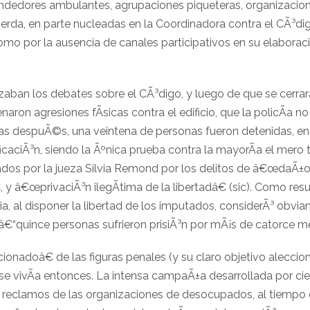
ndedores ambulantes, agrupaciones piqueteras, organizacion
uierda, en parte nucleadas en la Coordinadora contra el CÃ³di
como por la ausencia de canales participativos en su elaborac
an los debates sobre el CÃ³digo, y luego de que se cerrar
naron agresiones fÃ­sicas contra el edificio, que la policÃ­a n
ras despuÃ©s, una veintena de personas fueron detenidas, en
ificaciÃ³n, siendo la Ãºnica prueba contra la mayorÃ­a el mero 
dos por la jueza Silvia Remond por los delitos de â€œdaÃ±os
 â€œprivaciÃ³n ilegÃ­tima de la libertadâ€ (sic). Como res
ia, al disponer la libertad de los imputados, considerÃ³ obvi
quince personas sufrieron prisiÃ³n por mÃ¡s de catorce m
onadoâ€ de las figuras penales (y su claro objetivo alecci
e vivÃ­a entonces. La intensa campaÃ±a desarrollada por ci
s reclamos de las organizaciones de desocupados, al tiempo