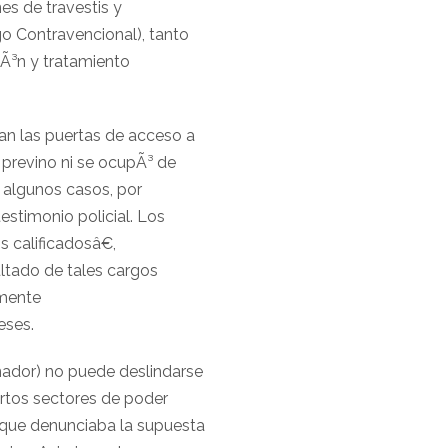
es de travestis y
go Contravencional), tanto
iÃ³n y tratamiento
an las puertas de acceso a
o previno ni se ocupÃ³ de
 algunos casos, por
testimonio policial. Los
 calificadosâ€,
ultado de tales cargos
amente
eses.
onador) no puede deslindarse
ertos sectores de poder
 que denunciaba la supuesta