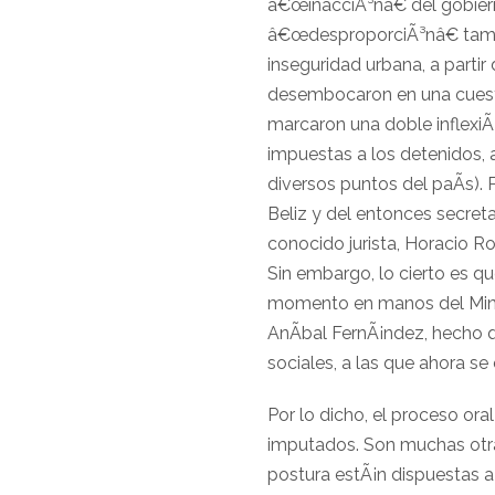
â€œinacciÃ³nâ€ del gobierno
â€œdesproporciÃ³nâ€ tampo
inseguridad urbana, a parti
desembocaron en una cuestio
marcaron una doble inflexiÃ³
impuestas a los detenidos, a
diversos puntos del paÃ­s). 
Beliz y del entonces secreta
conocido jurista, Horacio Ro
Sin embargo, lo cierto es qu
momento en manos del Ministe
AnÃ­bal FernÃ¡ndez, hecho q
sociales, a las que ahora s
Por lo dicho, el proceso oral
imputados. Son muchas otras
postura estÃ¡n dispuestas a