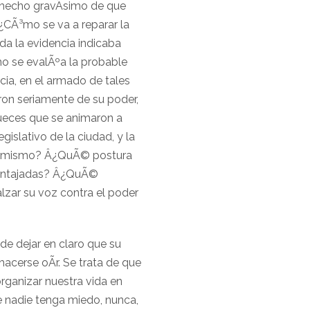
l hecho gravÃ­simo de que
¿CÃ³mo se va a reparar la
da la evidencia indicaba
o se evalÃºa la probable
cia, en el armado de tales
ron seriamente de su poder,
jueces que se animaron a
gislativo de la ciudad, y la
al mismo? Â¿QuÃ© postura
ventajadas? Â¿QuÃ©
alzar su voz contra el poder
 de dejar en claro que su
acerse oÃ­r. Se trata de que
rganizar nuestra vida en
e nadie tenga miedo, nunca,