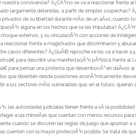
ar nuestra convivencia? Â¿CÃ³mo se va a reaccionar frente a
ado largamente detenidas, a partir de simples sospechas? Â
n privados de su libertad durante mÃ¡s de un aÃ±o, cuando to
icipaciÃ³n alguna en los hechos que se les imputaba? Â¿CÃ³m
 choque externos, y su vinculaciÃ³n con acciones de inteligen
 reaccionar frente a magistrados que discriminaron y abusa
entre casos diferentes? Â¿QuÃ© reproche se les va a hacer a 
troâ€ para describir una manifestaciÃ³n pÃºblica frente al Le
â€ para pensar una protesta que desembocÃ³ en daÃ±os 
 a los que disienten desde posiciones econÃ³micamente des
tir a los sectores mÃ¡s vulnerables que, en el futuro, quieran 
n, las autoridades judiciales tienen frente a sÃ­ la posibilidad
roteger a las minorÃ­as que cuentan con menos recursos para h
nte cuando se discuten las reglas de juego que apuntan a o
cas cuenten con la mayor protecciÃ³n posible. Se trata de qu