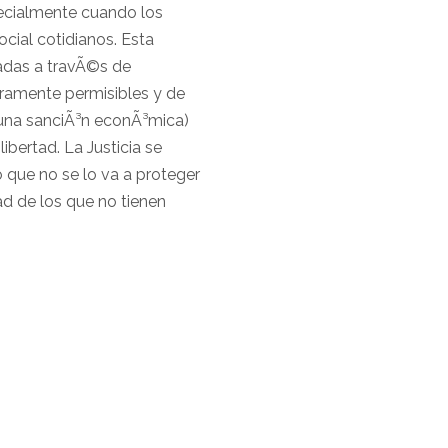
pecialmente cuando los
cial cotidianos. Esta
ntadas a travÃ©s de
aramente permisibles y de
 una sanciÃ³n econÃ³mica)
ibertad. La Justicia se
o que no se lo va a proteger
tad de los que no tienen