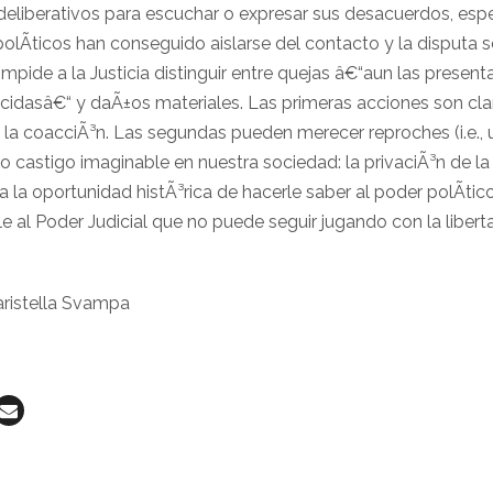
 deliberativos para escuchar o expresar sus desacuerdos, es
lÃ­ticos han conseguido aislarse del contacto y la disputa so
 impide a la Justicia distinguir entre quejas â€“aun las prese
ecidasâ€“ y daÃ±os materiales. Las primeras acciones son cl
 la coacciÃ³n. Las segundas pueden merecer reproches (i.e.,
o castigo imaginable en nuestra sociedad: la privaciÃ³n de la l
a la oportunidad histÃ³rica de hacerle saber al poder polÃ­tic
irle al Poder Judicial que no puede seguir jugando con la liber
aristella Svampa