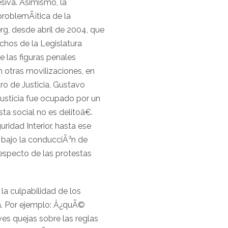
esiva. Asimismo, la
problemÃ¡tica de la
g, desde abril de 2004, que
chos de la Legislatura
e las figuras penales
n otras movilizaciones, en
ro de Justicia, Gustavo
 Justicia fue ocupado por un
ta social no es delitoâ€.
ridad Interior, hasta ese
, bajo la conducciÃ³n de
respecto de las protestas
 la culpabilidad de los
ia. Por ejemplo: Â¿quÃ©
ves quejas sobre las reglas