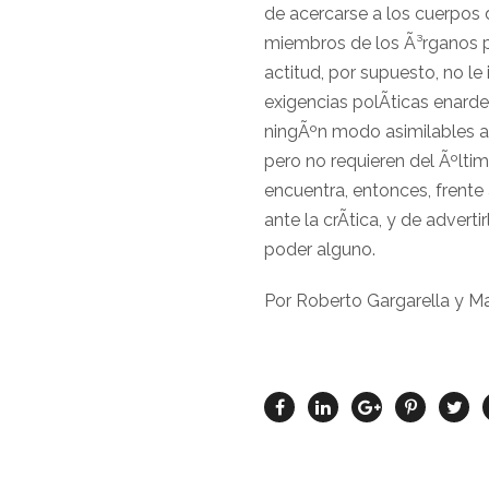
de acercarse a los cuerpos
miembros de los Ã³rganos po
actitud, por supuesto, no le
exigencias polÃ­ticas enard
ningÃºn modo asimilables a
pero no requieren del Ãºltim
encuentra, entonces, frente 
ante la crÃ­tica, y de advert
poder alguno.
Por Roberto Gargarella y M