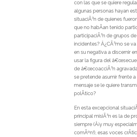
con las que se quiere regul
algunas personas hayan est
situaciÃ³n de quienes fuero
que no habÃ­an tenido part
participaciÃ³n de grupos de
incidentes? Â¿CÃ³mo se va a
en su negativa a discernir 
usar la figura del â€œsecues
de â€œcoacciÃ³n agravada
se pretende asumir frente
mensaje se le quiere transmi
polÃ­tico?
En esta excepcional situaciÃ³
principal misiÃ³n es la de p
siempre (Â¡y muy especialme
comÃºn!), esas voces crÃ­ti