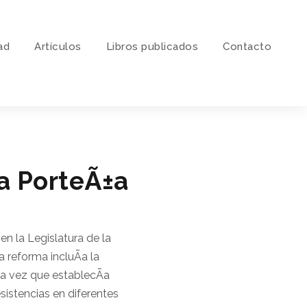
ad
Artí­culos
Libros publicados
Contacto
ra PorteÃ±a
n la Legislatura de la
 reforma incluÃ­a la
 la vez que establecÃ­a
sistencias en diferentes