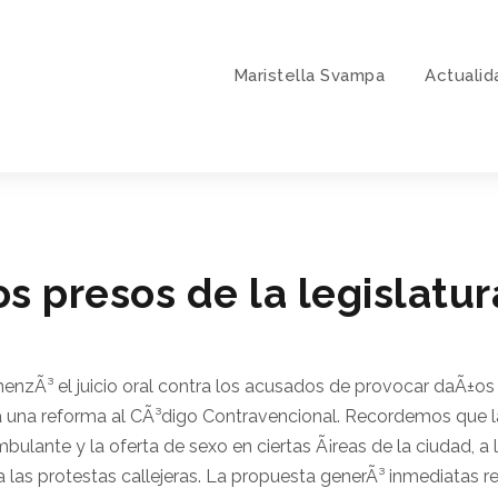
Maristella Svampa
Actualid
 los presos de la legislatu
nzÃ³ el juicio oral contra los acusados de provocar daÃ±os e
a una reforma al CÃ³digo Contravencional. Recordemos que la
bulante y la oferta de sexo en ciertas Ã¡reas de la ciudad, a
a las protestas callejeras. La propuesta generÃ³ inmediatas re