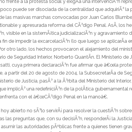
 frente a la protesta social y exigÃ­a una intervenciÃ³n repr
co puede ser disociada de la centralidad que adquiriÃ³ la 
r de las masivas marchas convocadas por Juan Carlos Blumber
nable y apresurada reforma del CÃ³digo Penal. AsÃ­, los he
n, visible en la sistemÃ¡tica judicializaciÃ³n y agravamiento d
 fin de impedir la excarcelaciÃ³n (lo que luego se aplicarÃ­a e
Por otro lado, los hechos provocaron el alejamiento del minist
rio de Seguridad Interior, Norberto QuantÃ­n. El Ministerio de
satti, cuya primera declaraciÃ³n fue afirmar que â€œla protes
e, a partir del 20 de agosto de 2004, la SubsecretarÃ­a de Segu
rio de Justicia, pasÃ³ a la Ã³rbita del Ministerio del Interior
ue implicÃ³ una redefiniciÃ³n de la polÃ­tica gubernamental 
e enfrenta con el â€œCÃ³digo Penal en la manoâ€.
 hoy abierto no sÃ³lo servirÃ¡ para resolver la cuestiÃ³n sobre
 las preguntas que, con su decisiÃ³n, responderÃ¡ la Justic
 asumir las autoridades pÃºblicas frente a quienes tienen gra