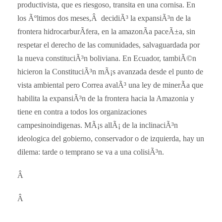
productivista, que es riesgoso, transita en una cornisa. En
los Ãºltimos dos meses,Â decidiÃ³ la expansiÃ³n de la
frontera hidrocarburÃ­fera, en la amazonÃ­a paceÃ±a, sin
respetar el derecho de las comunidades, salvaguardada por
la nueva constituciÃ³n boliviana. En Ecuador, tambiÃ©n
hicieron la ConstituciÃ³n mÃ¡s avanzada desde el punto de
vista ambiental pero Correa avalÃ³ una ley de minerÃ­a que
habilita la expansiÃ³n de la frontera hacia la Amazonia y
tiene en contra a todos los organizaciones
campesinoindigenas. MÃ¡s allÃ¡ de la inclinaciÃ³n
ideologica del gobierno, conservador o de izquierda, hay un
dilema: tarde o temprano se va a una colisiÃ³n.
Â
Â