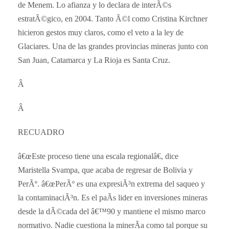
de Menem. Lo afianza y lo declara de interÃ©s
estratÃ©gico, en 2004. Tanto Ã©l como Cristina Kirchner
hicieron gestos muy claros, como el veto a la ley de
Glaciares. Una de las grandes provincias mineras junto con
San Juan, Catamarca y La Rioja es Santa Cruz.
Â
Â
RECUADRO
â€œEste proceso tiene una escala regionalâ€, dice
Maristella Svampa, que acaba de regresar de Bolivia y
PerÃº. â€œPerÃº es una expresiÃ³n extrema del saqueo y
la contaminaciÃ³n. Es el paÃ­s lider en inversiones mineras
desde la dÃ©cada del â€™90 y mantiene el mismo marco
normativo. Nadie cuestiona la minerÃ­a como tal porque su