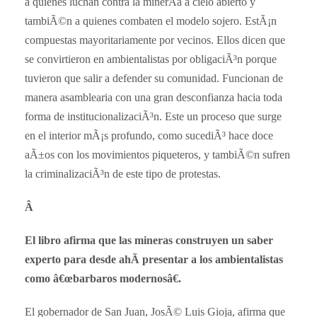
a quienes luchan contra la minerÃ­a a cielo abierto y
tambiÃ©n a quienes combaten el modelo sojero. EstÃ¡n
compuestas mayoritariamente por vecinos. Ellos dicen que
se convirtieron en ambientalistas por obligaciÃ³n porque
tuvieron que salir a defender su comunidad. Funcionan de
manera asamblearia con una gran desconfianza hacia toda
forma de institucionalizaciÃ³n. Este un proceso que surge
en el interior mÃ¡s profundo, como sucediÃ³ hace doce
aÃ±os con los movimientos piqueteros, y tambiÃ©n sufren
la criminalizaciÃ³n de este tipo de protestas.
Â
El libro afirma que las mineras construyen un saber
experto para desde ahÃ­ presentar a los ambientalistas
como â€œbarbaros modernosâ€.
El gobernador de San Juan, JosÃ© Luis Gioja, afirma que