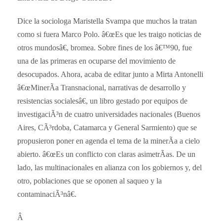
Dice la sociologa Maristella Svampa que muchos la tratan
como si fuera Marco Polo. â€œEs que les traigo noticias de
otros mundosâ€, bromea. Sobre fines de los â€™90, fue
una de las primeras en ocuparse del movimiento de
desocupados. Ahora, acaba de editar junto a Mirta Antonelli
â€œMinerÃ­a Transnacional, narrativas de desarrollo y
resistencias socialesâ€, un libro gestado por equipos de
investigaciÃ³n de cuatro universidades nacionales (Buenos
Aires, CÃ³rdoba, Catamarca y General Sarmiento) que se
propusieron poner en agenda el tema de la minerÃ­a a cielo
abierto. â€œEs un conflicto con claras asimetrÃ­as. De un
lado, las multinacionales en alianza con los gobiernos y, del
otro, poblaciones que se oponen al saqueo y la
contaminaciÃ³nâ€.
Â