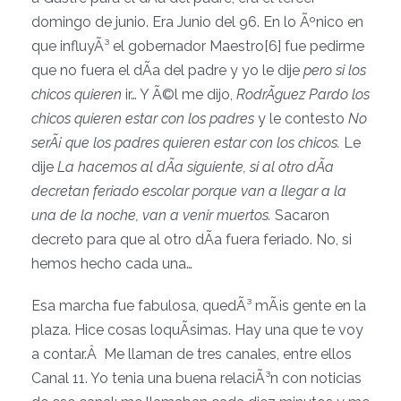
domingo de junio. Era Junio del 96. En lo Ãºnico en
que influyÃ³ el gobernador Maestro[6] fue pedirme
que no fuera el dÃ­a del padre y yo le dije
pero si los
chicos quieren
ir… Y Ã©l me dijo,
RodrÃ­guez Pardo los
chicos quieren estar con los padres
y le contesto
No
serÃ¡ que los padres quieren estar con los chicos.
Le
dije
La hacemos al dÃ­a siguiente, si al otro dÃ­a
decretan feriado escolar porque van a llegar a la
una de la noche, van a venir muertos.
Sacaron
decreto para que al otro dÃ­a fuera feriado. No, si
hemos hecho cada una…
Esa marcha fue fabulosa, quedÃ³ mÃ¡s gente en la
plaza. Hice cosas loquÃ­simas. Hay una que te voy
a contar.Â Me llaman de tres canales, entre ellos
Canal 11. Yo tenia una buena relaciÃ³n con noticias