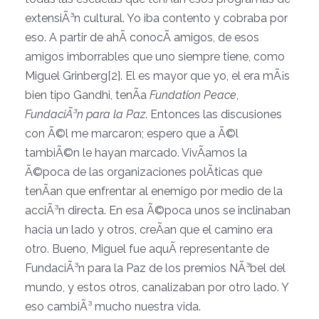
extensiÃ³n cultural. Yo iba contento y cobraba por
eso. A partir de ahÃ­ conocÃ­ amigos, de esos
amigos imborrables que uno siempre tiene, como
Miguel Grinberg[2]. El es mayor que yo, el era mÃ¡s
bien tipo Gandhi, tenÃ­a
Fundation Peace
,
FundaciÃ³n para la Paz
. Entonces las discusiones
con Ã©l me marcaron; espero que a Ã©l
tambiÃ©n le hayan marcado. VivÃ­amos la
Ã©poca de las organizaciones polÃ­ticas que
tenÃ­an que enfrentar al enemigo por medio de la
acciÃ³n directa. En esa Ã©poca unos se inclinaban
hacia un lado y otros, creÃ­an que el camino era
otro. Bueno, Miguel fue aquÃ­ representante de
FundaciÃ³n para la Paz de los premios NÃ³bel del
mundo, y estos otros, canalizaban por otro lado. Y
eso cambiÃ³ mucho nuestra vida.