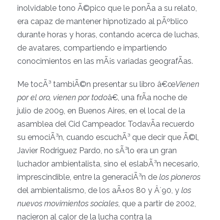
inolvidable tono Ã©pico que le ponÃ­a a su relato,
era capaz de mantener hipnotizado al pÃºblico
durante horas y horas, contando acerca de luchas,
de avatares, compartiendo e impartiendo
conocimientos en las mÃ¡s variadas geografÃ­as.
Me tocÃ³ tambiÃ©n presentar su libro â€œ
Vienen
por el oro, vienen por todo
â€, una frÃ­a noche de
julio de 2009, en Buenos Aires, en el local de la
asamblea del Cid Campeador. TodavÃ­a recuerdo
su emociÃ³n, cuando escuchÃ³ que decir que Ã©l,
Javier Rodriguez Pardo, no sÃ³lo era un gran
luchador ambientalista, sino el eslabÃ³n necesario,
imprescindible, entre la generaciÃ³n de
los pioneros
del ambientalismo, de los aÃ±os 80 y Â´90, y
los
nuevos movimientos sociales
, que a partir de 2002,
nacieron al calor de la lucha contra la