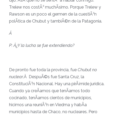
dijo. AsÃ­ que no se sentÃ³ a hablar conmigo.
Trelew nos costÃ³ muchÃ­simo. Porque Trelew y
Rawson es un poco el germen de la cuestiÃ³n
polÃ­tica de Chubut y tambiÃ©n de la Patagonia.
Â
P: Â¿Y la lucha se fue extendiendo?
De pronto fue toda la provincia, fue
Chubut no
nuclear
.Â DespuÃ©s fue Santa Cruz, la
ConstituciÃ³n Nacional. Hay una pirÃ¡mide juridica.
Cuando ya creÃ­amos que tenÃ­amos todo
cocinado, tenÃ­amos cientos de municipios,
hicimos una reuniÃ³n en Viedma y habÃ­a
municipios hasta de Chaco, no nucleares. Pero