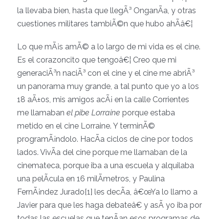
la llevaba bien, hasta que llegÃ³ OnganÃ­a, y otras
cuestiones militares tambiÃ©n que hubo ahÃ­â€¦
Lo que mÃ¡s amÃ© a lo largo de mi vida es el cine.
Es el corazoncito que tengoâ€¦ Creo que mi
generaciÃ³n naciÃ³ con el cine y el cine me abriÃ³
un panorama muy grande, a tal punto que yo a los
18 aÃ±os, mis amigos acÃ¡ en la calle Corrientes
me llamaban
el pibe Lorraine
porque estaba
metido en el cine Lorraine. Y terminÃ©
programÃ¡ndolo. HacÃ­a ciclos de cine por todos
lados. VivÃ­a del cine porque me llamaban de la
cinemateca, porque iba a una escuela y alquilaba
una pelÃ­cula en 16 milÃ­metros, y Paulina
FernÃ¡ndez Jurado[1] les decÃ­a, â€œYa lo llamo a
Javier para que les haga debateâ€ y asÃ­ yo iba por
todas las escuelas que tenÃ­an esos programas de