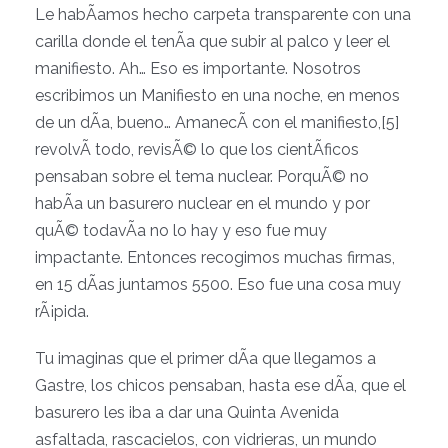
Le habÃ­amos hecho carpeta transparente con una
carilla donde el tenÃ­a que subir al palco y leer el
manifiesto. Ah… Eso es importante. Nosotros
escribimos un Manifiesto en una noche, en menos
de un dÃ­a, bueno… AmanecÃ­ con el manifiesto,[5]
revolvÃ­ todo, revisÃ© lo que los cientÃ­ficos
pensaban sobre el tema nuclear. PorquÃ© no
habÃ­a un basurero nuclear en el mundo y por
quÃ© todavÃ­a no lo hay y eso fue muy
impactante. Entonces recogimos muchas firmas,
en 15 dÃ­as juntamos 5500. Eso fue una cosa muy
rÃ¡pida.
Tu imaginas que el primer dÃ­a que llegamos a
Gastre, los chicos pensaban, hasta ese dÃ­a, que el
basurero les iba a dar una Quinta Avenida
asfaltada, rascacielos, con vidrieras, un mundo