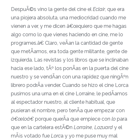
DespuÃ©s vino la gente del cine el
Eclair
, que era
una piojera absoluta, una mediocridad cuando me
vienen a ver, y me dicen â€œquiero que me hagas
algo como lo que vienes haciendo en cine, me lo
programes.â€ Claro, veÃ­an la cantidad de gente
que metÃ­amos, era toda gente militante, gente de
izquierda. Las revistas y los libros que se inclinaban
hacia ese lado, tÃº los ponÃ­as en la puerta del cine
nuestro y se vendÃ­an con una rapidez que ningÃºn
librero podrÃ­a vender. Cuando se hizo el cine Lorca
pusimos una urna en el cine Lorraine, le pedÃ­amos
al espectador nuestro, al cliente habitual, que
pusieran el nombre, pero tenÃ­a que empezar con
â€œloâ€
porque querÃ­a que empiece con
lo
para
que en la cartelera estÃ©n
Lorraine, Lozuard
y el
mÃ¡s votado fue
Lorc
a y yo me puse muy mal