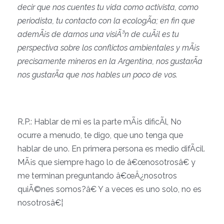
decir que nos cuentes tu vida como activista, como
periodista, tu contacto con la ecologÃ­a; en fin que
ademÃ¡s de darnos una visiÃ³n de cuÃ¡l es tu
perspectiva sobre los conflictos ambientales y mÃ¡s
precisamente mineros en la Argentina, nos gustarÃ­a
nos gustarÃ­a que nos hables un poco de vos.
R.P.: Hablar de mi es la parte mÃ¡s dificÃ­l, No
ocurre a menudo, te digo, que uno tenga que
hablar de uno. En primera persona es medio difÃ­cil.
MÃ¡s que siempre hago lo de â€œnosotrosâ€ y
me terminan preguntando â€œÂ¿nosotros
quiÃ©nes somos?â€ Y a veces es uno solo, no es
nosotrosâ€¦