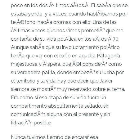
poco en los dos Ãºltimos aÃ±os.Â El sabÃ­a que se
estaba yendo, y a veces, cuando hablÃ¡bamos por
telÃ©fono, hacÃ­a bromas con ello. Una de las
Ãºltimas veces que nos vimos prometiÃ³ que me
contarÃ­a de su vida polÃ­tica en los aÃ±os Â´70.
Aunque sabÃ­a que su involucramiento polÃ­tico
tenÃ­a que ver con el exilio en aquella Patagonia
majestuosa y Ã¡spera, que Ã©l considerÃ³ como
su verdadera patria, donde empezÃ³ su lucha por
el territorio y la vida, hay que decir que Javier
siempre se mostrÃ³ muy reservado sobre el tema.
Era como si esa etapa de su vida fuera un
compartimento absolutamente sellado, sin
comunicaciÃ³n alguna con el presente y sin
filtraciÃ³n posible.
Nunca tuvimos tiempo de encarar esa