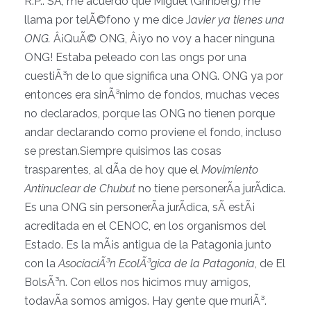
R.P.: SÃ­, me acuerdo que Miguel (Grinberg) me
llama por telÃ©fono y me dice J
avier ya tienes una
ONG.
Â¡QuÃ© ONG, Â¡yo no voy a hacer ninguna
ONG! Estaba peleado con las ongs por una
cuestiÃ³n de lo que significa una ONG. ONG ya por
entonces era sinÃ³nimo de fondos, muchas veces
no declarados, porque las ONG no tienen porque
andar declarando como proviene el fondo, incluso
se prestan.Siempre quisimos las cosas
trasparentes, al dÃ­a de hoy que el
Movimiento
Antinuclear de Chubut
no tiene personerÃ­a jurÃ­dica.
Es una ONG sin personerÃ­a jurÃ­dica, sÃ­ estÃ¡
acreditada en el CENOC, en los organismos del
Estado. Es la mÃ¡s antigua de la Patagonia junto
con la
AsociaciÃ³n EcolÃ³gica de la Patagonia
, de El
BolsÃ³n. Con ellos nos hicimos muy amigos,
todavÃ­a somos amigos. Hay gente que muriÃ³.