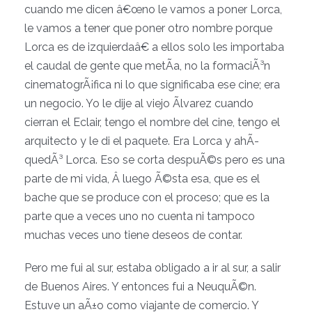
cuando me dicen â€œno le vamos a poner Lorca,
le vamos a tener que poner otro nombre porque
Lorca es de izquierdaâ€ a ellos solo les importaba
el caudal de gente que metÃ­a, no la formaciÃ³n
cinematogrÃ¡fica ni lo que significaba ese cine; era
un negocio. Yo le dije al viejo Ãlvarez cuando
cierran el Eclair, tengo el nombre del cine, tengo el
arquitecto y le di el paquete. Era Lorca y ahÃ­
quedÃ³ Lorca. Eso se corta despuÃ©s pero es una
parte de mi vida, Â luego Ã©sta esa, que es el
bache que se produce con el proceso; que es la
parte que a veces uno no cuenta ni tampoco
muchas veces uno tiene deseos de contar.
Pero me fui al sur, estaba obligado a ir al sur, a salir
de Buenos Aires. Y entonces fui a NeuquÃ©n.
Estuve un aÃ±o como viajante de comercio. Y