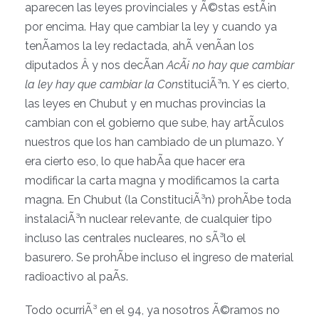
aparecen las leyes provinciales y Ã©stas estÃ¡n
por encima. Hay que cambiar la ley y cuando ya
tenÃ­amos la ley redactada, ahÃ­ venÃ­an los
diputados Â y nos decÃ­an
AcÃ¡ no hay que cambiar
la ley hay que cambiar la Con
stituciÃ³n. Y es cierto,
las leyes en Chubut y en muchas provincias la
cambian con el gobierno que sube, hay artÃ­culos
nuestros que los han cambiado de un plumazo. Y
era cierto eso, lo que habÃ­a que hacer era
modificar la carta magna y modificamos la carta
magna. En Chubut (la ConstituciÃ³n) prohÃ­be toda
instalaciÃ³n nuclear relevante, de cualquier tipo
incluso las centrales nucleares, no sÃ³lo el
basurero. Se prohÃ­be incluso el ingreso de material
radioactivo al paÃ­s.
Todo ocurriÃ³ en el 94, ya nosotros Ã©ramos no