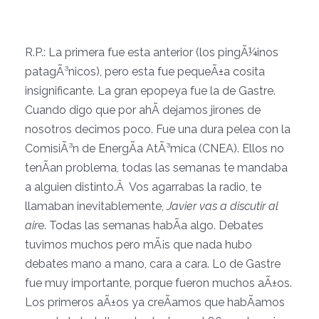
R.P.: La primera fue esta anterior (los pingÃ¼inos
patagÃ³nicos), pero esta fue pequeÃ±a cosita
insignificante. La gran epopeya fue la de Gastre.
Cuando digo que por ahÃ­ dejamos jirones de
nosotros decimos poco. Fue una dura pelea con la
ComisiÃ³n de EnergÃ­a AtÃ³mica (CNEA). Ellos no
tenÃ­an problema, todas las semanas te mandaba
a alguien distinto.Â Vos agarrabas la radio, te
llamaban inevitablemente,
Javier vas a discutir al
air
e. Todas las semanas habÃ­a algo. Debates
tuvimos muchos pero mÃ¡s que nada hubo
debates mano a mano, cara a cara. Lo de Gastre
fue muy importante, porque fueron muchos aÃ±os.
Los primeros aÃ±os ya creÃ­amos que habÃ­amos