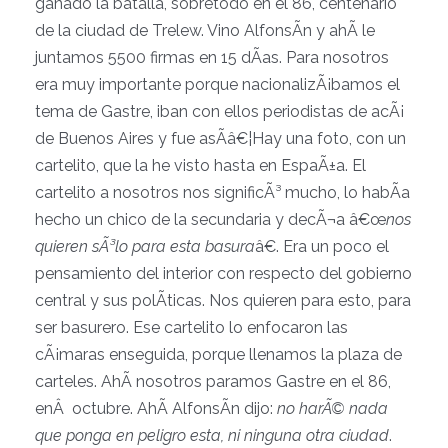
ganado la batalla, sobretodo en el 86, centenario
de la ciudad de Trelew. Vino AlfonsÃ­n y ahÃ­ le
juntamos 5500 firmas en 15 dÃ­as. Para nosotros
era muy importante porque nacionalizÃ¡bamos el
tema de Gastre, iban con ellos periodistas de acÃ¡
de Buenos Aires y fue asÃ­â€¦Hay una foto, con un
cartelito, que la he visto hasta en EspaÃ±a. El
cartelito a nosotros nos significÃ³ mucho, lo habÃ­a
hecho un chico de la secundaria y decÃ¬a â€œ
nos
quieren sÃ³lo para esta basura
â€. Era un poco el
pensamiento del interior con respecto del gobierno
central y sus polÃ­ticas. Nos quieren para esto, para
ser basurero. Ese cartelito lo enfocaron las
cÃ¡maras enseguida, porque llenamos la plaza de
carteles. AhÃ­ nosotros paramos Gastre en el 86,
enÂ octubre. AhÃ­ AlfonsÃ­n dijo:
no harÃ© nada
que ponga en peligro esta, ni ninguna otra ciudad
.