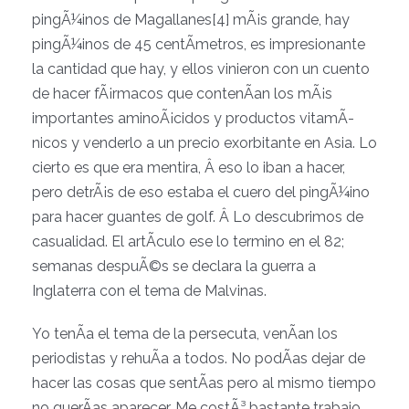
pingÃ¼inos de Magallanes[4] mÃ¡s grande, hay
pingÃ¼inos de 45 centÃ­metros, es impresionante
la cantidad que hay, y ellos vinieron con un cuento
de hacer fÃ¡rmacos que contenÃ­an los mÃ¡s
importantes aminoÃ¡cidos y productos vitamÃ­
nicos y venderlo a un precio exorbitante en Asia. Lo
cierto es que era mentira, Â eso lo iban a hacer,
pero detrÃ¡s de eso estaba el cuero del pingÃ¼ino
para hacer guantes de golf. Â Lo descubrimos de
casualidad. El artÃ­culo ese lo termino en el 82;
semanas despuÃ©s se declara la guerra a
Inglaterra con el tema de Malvinas.
Yo tenÃ­a el tema de la persecuta, venÃ­an los
periodistas y rehuÃ­a a todos. No podÃ­as dejar de
hacer las cosas que sentÃ­as pero al mismo tiempo
no querÃ­as aparecer. Me costÃ³ bastante trabajo