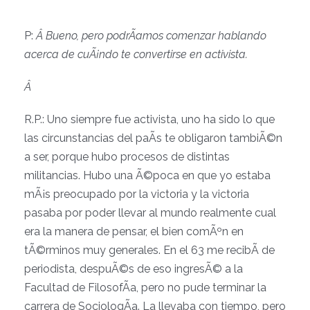
P:
Â Bueno, pero podrÃ­amos comenzar hablando
acerca de cuÃ¡ndo te convertirse en activista.
Â
R.P.: Uno siempre fue activista, uno ha sido lo que
las circunstancias del paÃ­s te obligaron tambiÃ©n
a ser, porque hubo procesos de distintas
militancias. Hubo una Ã©poca en que yo estaba
mÃ¡s preocupado por la victoria y la victoria
pasaba por poder llevar al mundo realmente cual
era la manera de pensar, el bien comÃºn en
tÃ©rminos muy generales. En el 63 me recibÃ­ de
periodista, despuÃ©s de eso ingresÃ© a la
Facultad de FilosofÃ­a, pero no pude terminar la
carrera de SociologÃ­a. La llevaba con tiempo, pero