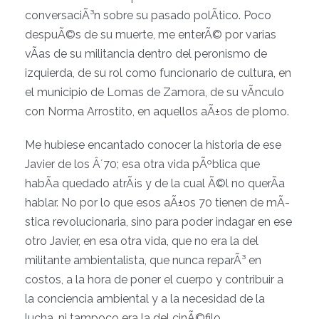
conversaciÃ³n sobre su pasado polÃ­tico. Poco
despuÃ©s de su muerte, me enterÃ© por varias
vÃ­as de su militancia dentro del peronismo de
izquierda, de su rol como funcionario de cultura, en
el municipio de Lomas de Zamora, de su vÃ­nculo
con Norma Arrostito, en aquellos aÃ±os de plomo.
Me hubiese encantado conocer la historia de ese
Javier de los Â´70; esa otra vida pÃºblica que
habÃ­a quedado atrÃ¡s y de la cual Ã©l no querÃ­a
hablar. No por lo que esos aÃ±os 70 tienen de mÃ­
stica revolucionaria, sino para poder indagar en ese
otro Javier, en esa otra vida, que no era la del
militante ambientalista, que nunca reparÃ³ en
costos, a la hora de poner el cuerpo y contribuir a
la conciencia ambiental y a la necesidad de la
lucha, ni tampoco era la del cinÃ©filo,