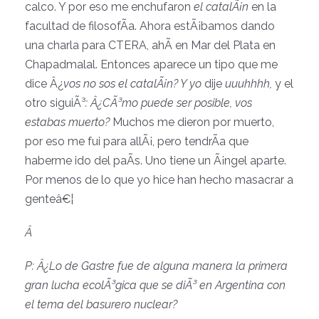
calco. Y por eso me enchufaron
el catalÃ¡n
en la
facultad de filosofÃ­a. Ahora estÃ¡bamos dando
una charla para CTERA, ahÃ­ en Mar del Plata en
Chapadmalal. Entonces aparece un tipo que me
dice Â¿
vos no sos el catalÃ¡n? Y yo
dije
uuuhhhh,
y el
otro siguiÃ³
: Â¿CÃ³mo puede ser posible, vos
estabas muerto?
Muchos me dieron por muerto,
por eso me fui para allÃ¡, pero tendrÃ­a que
haberme ido del paÃ­s. Uno tiene un Ã¡ngel aparte.
Por menos de lo que yo hice han hecho masacrar a
genteâ€¦
Â
P: Â¿Lo de Gastre fue de alguna manera la primera
gran lucha ecolÃ³gica que se diÃ³ en Argentina con
el tema del basurero nuclear?