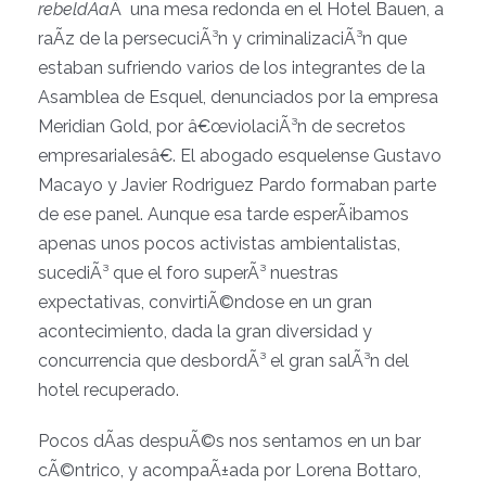
rebeldÃ­a
Â una mesa redonda en el Hotel Bauen, a
raÃ­z de la persecuciÃ³n y criminalizaciÃ³n que
estaban sufriendo varios de los integrantes de la
Asamblea de Esquel, denunciados por la empresa
Meridian Gold, por â€œviolaciÃ³n de secretos
empresarialesâ€. El abogado esquelense Gustavo
Macayo y Javier Rodriguez Pardo formaban parte
de ese panel. Aunque esa tarde esperÃ¡bamos
apenas unos pocos activistas ambientalistas,
sucediÃ³ que el foro superÃ³ nuestras
expectativas, convirtiÃ©ndose en un gran
acontecimiento, dada la gran diversidad y
concurrencia que desbordÃ³ el gran salÃ³n del
hotel recuperado.
Pocos dÃ­as despuÃ©s nos sentamos en un bar
cÃ©ntrico, y acompaÃ±ada por Lorena Bottaro,