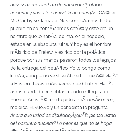
desasnar, me acaban de nombrar diputado
nacional y voy a la comisiÃ³n de energÃ­a
, CÃ©sar
Mc Carthy se llamaba. Nos conocÃ­amos todos,
pueblo chico, tomÃ¡bamos cafÃ© y este era un
hombre que le habÃ­a ido mal en el negocio,
estaba en la absoluta ruina. Y hoy es el hombre
mÃ¡s rico de Trelew, y es rico por la polÃ­tica,
porque por sus manos pasaron todos los legajos
de la entrega del petrÃ³leo. Yo lo pongo como
ironÃ­a, aunque no se si serÃ¡ cierto, que Ã©l viajÃ³
a Huston, Texas, mÃ¡s veces que Clinton. HabÃ­
amos quedado en hablar cuando el llegara de
Buenos Aires, Ã©l me lo pide a mÃ­,
desÃ¡sname,
me dice. El vuelve y un periodista le pregunta,
Ahora que usted es diputado,Â¿quÃ© piensa usted
del basurero nuclear?
Lo peor es que no se haga,