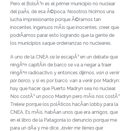
Pero el BolsÃ³n es el primer municipio no nuclear
del paÃ­s, de esa Ã©poca. Nosotros hicimos una
lucha impresionante porque Ã©ramos tan
inocentes, ingenuos mÃ¡s que inocentes, creer que
podrÃ­amos parar esto logrando que la gente de
los municipios saque ordenanzas no nucleares.
A uno de la CNEA se le escapÃ³ en un debate que
ningÃºn capitÃ¡n de barco se va a negar a traer
ningÃºn radioactivo y entonces dijimos,
van a venir
por barco
, y si es por barco, van a venir por Madryn:
hay que hacer que Puerto Madryn sea no nuclear.
Nos costÃ³ un poco Madryn pero mÃ¡s nos costÃ³
Trelew porque los polÃ­ticos hacÃ­an lobby para la
CNEA. Es mÃ¡s, habÃ­an unos que era amigos, que
en el libro de la Patagonia lo denuncio porque me
para un dÃ­a y me dice,
Javier me tienes que