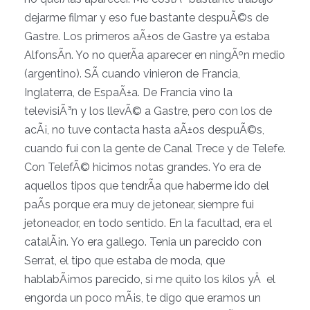
dejarme filmar y eso fue bastante despuÃ©s de
Gastre. Los primeros aÃ±os de Gastre ya estaba
AlfonsÃ­n. Yo no querÃ­a aparecer en ningÃºn medio
(argentino). SÃ­ cuando vinieron de Francia,
Inglaterra, de EspaÃ±a. De Francia vino la
televisiÃ³n y los llevÃ© a Gastre, pero con los de
acÃ¡, no tuve contacta hasta aÃ±os despuÃ©s,
cuando fui con la gente de Canal Trece y de Telefe.
Con TelefÃ© hicimos notas grandes. Yo era de
aquellos tipos que tendrÃ­a que haberme ido del
paÃ­s porque era muy de jetonear, siempre fui
jetoneador, en todo sentido. En la facultad, era el
catalÃ¡n. Yo era gallego. Tenia un parecido con
Serrat, el tipo que estaba de moda, que
hablabÃ¡mos parecido, si me quito los kilos yÂ el
engorda un poco mÃ¡s, te digo que eramos un