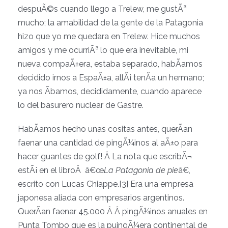
despuÃ©s cuando llego a Trelew, me gustÃ³
mucho; la amabilidad de la gente de la Patagonia
hizo que yo me quedara en Trelew. Hice muchos
amigos y me ocurriÃ³ lo que era inevitable, mi
nueva compaÃ±era, estaba separado, habÃ­amos
decidido irnos a EspaÃ±a, allÃ¡ tenÃ­a un hermano;
ya nos Ã­bamos, decididamente, cuando aparece
lo del basurero nuclear de Gastre.
HabÃ­amos hecho unas cositas antes, querÃ­an
faenar una cantidad de pingÃ¼inos al aÃ±o para
hacer guantes de golf! Â La nota que escribÃ¬
estÃ¡ en el libroÂ â€œ
La Patagonia de pie
â€,
escrito con Lucas Chiappe.[3] Era una empresa
japonesa aliada con empresarios argentinos.
QuerÃ­an faenar 45.000 Â Â pingÃ¼inos anuales en
Punta Tombo que es la puingÃ¼era continental de