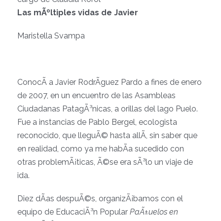
Las mÃºltiples vidas de Javier
Maristella Svampa
ConocÃ­ a Javier RodrÃ­guez Pardo a fines de enero
de 2007, en un encuentro de las Asambleas
Ciudadanas PatagÃ³nicas, a orillas del lago Puelo.
Fue a instancias de Pablo Bergel, ecologista
reconocido, que lleguÃ© hasta allÃ­, sin saber que
en realidad, como ya me habÃ­a sucedido con
otras problemÃ¡ticas, Ã©se era sÃ³lo un viaje de
ida.
Diez dÃ­as despuÃ©s, organizÃ¡bamos con el
equipo de EducaciÃ³n Popular
PaÃ±uelos en