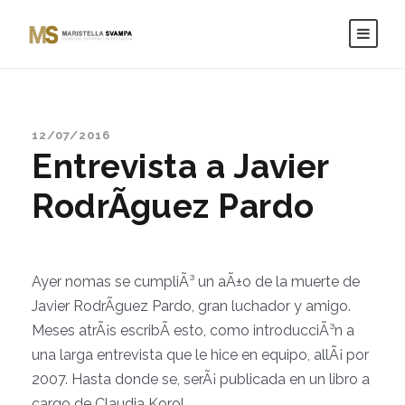
12/07/2016
Entrevista a Javier
RodrÃ­guez Pardo
Ayer nomas se cumpliÃ³ un aÃ±o de la muerte de
Javier RodrÃ­guez Pardo
, gran luchador y amigo.
Meses atrÃ¡s escribÃ­ esto, como introducciÃ³n a
una larga entrevista que le hice en equipo, allÃ¡ por
2007. Hasta donde se, serÃ¡ publicada en un libro a
cargo de
Claudia Korol