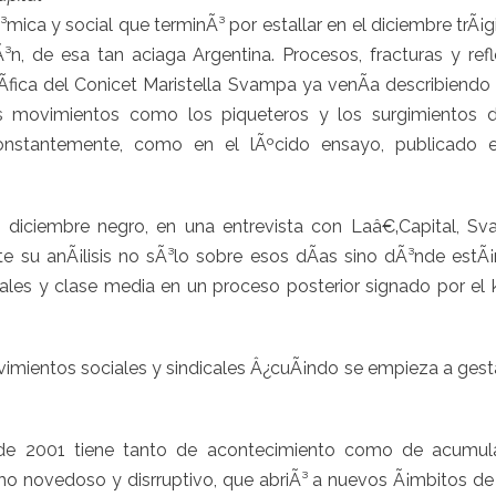
ca y social que terminÃ³ por estallar en el diciembre trÃ¡
³n, de esa tan aciaga Argentina. Procesos, fracturas y ref
­fica del Conicet Maristella Svampa ya venÃ­a describiendo
 movimientos como los piqueteros y los surgimientos de
 constantemente, como en el lÃºcido ensayo, publicado
 diciembre negro, en una entrevista con Laâ€‚Capital, S
 su anÃ¡lisis no sÃ³lo sobre esos dÃ­as sino dÃ³nde estÃ¡
ales y clase media en un proceso posterior signado por el 
mientos sociales y sindicales Â¿cuÃ¡ndo se empieza a gesta
 de 2001 tiene tanto de acontecimiento como de acumu
ho novedoso y disrruptivo, que abriÃ³ a nuevos Ã¡mbitos de 