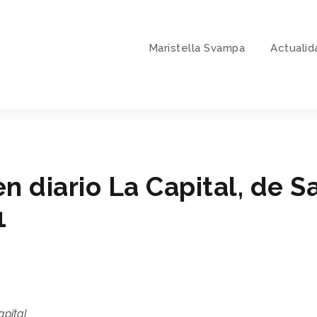
Maristella Svampa
Actualid
en diario La Capital, de S
1
apital