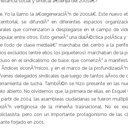
litancia social y sindical â€œhija del 2001â€?
 Yo la llamo la â€œgeneraciÃ³n de 2001â€. Este nuevo eth
rritorial, se difundiÃ³ en diferentes espacios organizaci
urales que comenzaron a desplegarse en el campo de vide
opular, entre otros. Esto generÃ³ una dialÃ©ctica polÃ­tica y te
re todo de clase mediaâ€” marchaba del centro a la periferi
ios excluidos (entre ellos, los piqueteros), marchaban de la pe
cluso en el sindicalismo de base, que comenzÃ³ a manifest
 Ã­ndices econÃ³micos, y en el marco de la profundizaciÃ³n 
venes delegados sindicales que luego de tantos aÃ±os de d
erramienta de lucha. TambiÃ©n se hizo presente en las n
lo abierto. No olvidemos que, la primera de ellas, en Esquel
 partir de 2004, las asambleas ciudadanas se fueron multipl
iÃ³n vertiginosa de la minerÃ­a trasnacional. No es ex
liclasista, pero con un importante protagonismo de las cl
tante forjado en 2001.