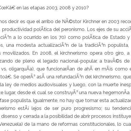
€œKâ€ en las etapas 2003, 2008 y 2010?
 decir es que el arribo de NÃ©stor Kirchner en 2003 reconfi
productividad polÃ­tica del peronismo. Los ejes de su acciÃ
iÃ³n a lo ocurrido en los 70) como polÃ­tica de Estado y
s, una modesta actualizaciÃ³n de la tradiciÃ³n populista,
 movilizados. En 2008, el kirchnerismo opera otro giro, a p
alizando de pleno el legado nacional-popular, a travÃ©s d
 vs. oligarquÃ­a), que funcionarÃ­an de ahÃ­ en mÃ¡s como es
oâ€. Se operÃ³ asÃ­ una refundaciÃ³n del kirchnerismo, que
 la ley de medios audiovisuales y luego, con la muerte ines
 lugar, desde el cual se construyÃ³ una nueva hegemonÃ­a so
ase populista. Igualmente, no hay que tomar esta actualiza
chnerismo estÃ¡ lejos de ser puro progresismo; su tenden
disenso y cerrada a la posibilidad de abrir procesos institu
y Venezuela) de la mano de reformas constitucionales, lo cu