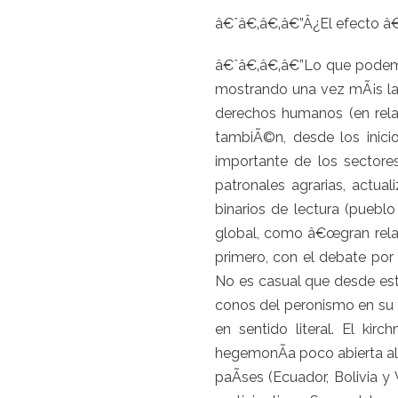
â€ˆâ€‚â€‚â€”Â¿El efecto â
â€ˆâ€‚â€‚â€”Lo que podemos
mostrando una vez mÃ¡s la 
derechos humanos (en relac
tambiÃ©n, desde los inicio
importante de los sectores
patronales agrarias, actu
binarios de lectura (pueblo
global, como â€œgran relat
primero, con el debate por
No es casual que desde este
conos del peronismo en su f
en sentido literal. El kir
hegemonÃ­a poco abierta al 
paÃ­ses (Ecuador, Bolivia 