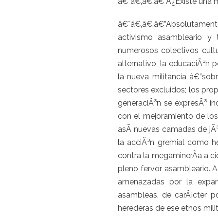
â€ˆâ€‚â€‚â€”Â¿Existe una mi
â€ˆâ€‚â€‚â€”Absolutamente.
activismo asambleario y te
numerosos colectivos cult
alternativo, la educaciÃ³n p
la nueva militancia â€”sob
sectores excluidos; los prop
generaciÃ³n se expresÃ³ in
con el mejoramiento de los
asÃ­ nuevas camadas de jÃ³
la acciÃ³n gremial como h
contra la megaminerÃ­a a cie
pleno fervor asambleario. A
amenazadas por la expans
asambleas, de carÃ¡cter po
herederas de ese ethos mili