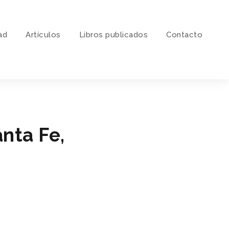
ad
Artí­culos
Libros publicados
Contacto
anta Fe,