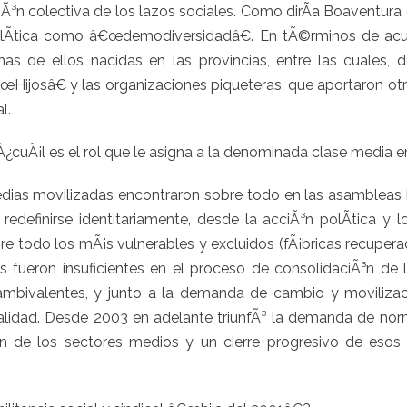
Ã³n colectiva de los lazos sociales. Como dirÃ­a Boaventura 
polÃ­tica como â€œdemodiversidadâ€. En tÃ©rminos de acu
has de ellos nacidas en las provincias, entre las cuales,
Hijosâ€ y las organizaciones piqueteras, que aportaron ot
l.
Â¿cuÃ¡l es el rol que le asigna a la denominada clase medi
ias movilizadas encontraron sobre todo en las asambleas ba
e redefinirse identitariamente, desde la acciÃ³n polÃ­tica y 
re todo los mÃ¡s vulnerables y excluidos (fÃ¡bricas recupera
 fueron insuficientes en el proceso de consolidaciÃ³n de l
mbivalentes, y junto a la demanda de cambio y movilizac
idad. Desde 2003 en adelante triunfÃ³ la demanda de norma
n de los sectores medios y un cierre progresivo de esos