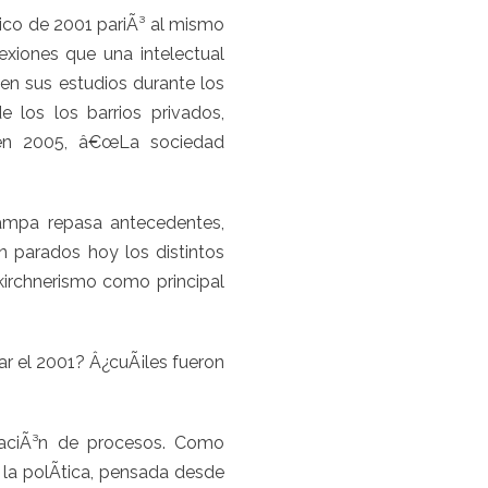
gico de 2001 pariÃ³ al mismo
lexiones que una intelectual
 en sus estudios durante los
 los los barrios privados,
 en 2005, â€œLa sociedad
vampa repasa antecedentes,
n parados hoy los distintos
kirchnerismo como principal
r el 2001? Â¿cuÃ¡les fueron
laciÃ³n de procesos. Como
la polÃ­tica, pensada desde