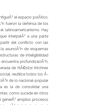
gurÃ³ el espacio polÃ­tico,
³n fueron la defensa de los
 el latinoamericanismo. Hay
 que interpelÃ³ a una parte
artir del conflicto con las
e la asunciÃ³n de esquemas
tructuras de inteligibilidad
 encuentra profundizaciÃ³n,
perada de NÃ©stor Kirchner.
cial, reutilice todos los Ã­
ciÃ³n de lo nacional-popular
cia es la de consolidar una
yentes, como sucede en otros
al generÃ³ amplios procesos