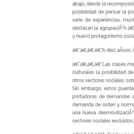
abajo, desde la recomposici
posibilidad de pensar la 
serie de experiencias, muc
destacan la agrupaciÃ³n â€œ
y nuevo protagonismo socia
â€ˆâ€‚â€‚â€”A diez aÃ±os, 
â€ˆâ€‚â€‚â€”Las clases med
culturales la posibilidad d
otros sectores sociales, sob
Sin embargo, estos puentes
portadoras de demandas a
demanda de orden y normal
una nueva desmovilizaciÃ³
sectores sociales excluidos.