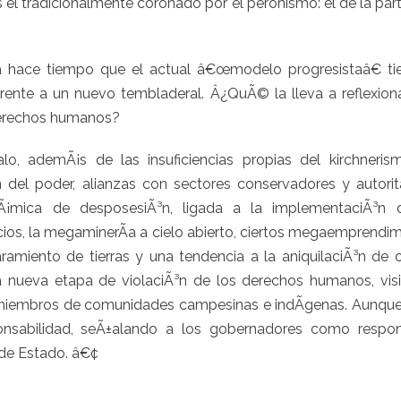
 el tradicionalmente coronado por el peronismo: el de la par
 hace tiempo que el actual â€œmodelo progresistaâ€ tie
ente a un nuevo tembladeral. Â¿QuÃ© la lleva a reflexio
derechos humanos?
lo, ademÃ¡s de las insuficiencias propias del kirchneri
n del poder, alianzas con sectores conservadores y autorit
nÃ¡mica de desposesiÃ³n, ligada a la implementaciÃ³n 
os, la megaminerÃ­a a cielo abierto, ciertos megaemprendimi
aramiento de tierras y una tendencia a la aniquilaciÃ³n de 
na nueva etapa de violaciÃ³n de los derechos humanos, visi
miembros de comunidades campesinas e indÃ­genas. Aunque 
nsabilidad, seÃ±alando a los gobernadores como respo
 de Estado. â€¢