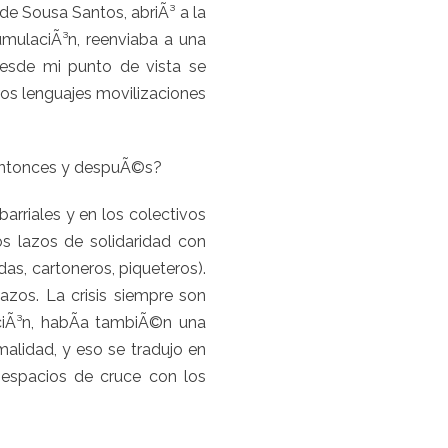
de Sousa Santos, abriÃ³ a la
mulaciÃ³n, reenviaba a una
 desde mi punto de vista se
ros lenguajes movilizaciones
a entonces y despuÃ©s?
rriales y en los colectivos
los lazos de solidaridad con
das, cartoneros, piqueteros).
azos. La crisis siempre son
iÃ³n, habÃ­a tambiÃ©n una
lidad, y eso se tradujo en
 espacios de cruce con los