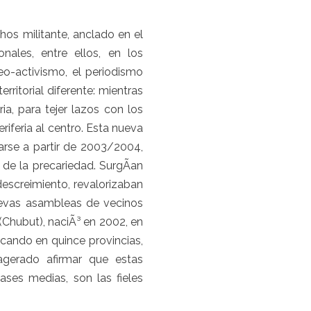
os militante, anclado en el
onales, entre ellos, en los
o-activismo, el periodismo
rritorial diferente: mientras
a, para tejer lazos con los
riferia al centro. Esta nueva
arse a partir de 2003/2004,
de la precariedad. SurgÃ­an
escreimiento, revalorizaban
uevas asambleas de vecinos
 (Chubut), naciÃ³ en 2002, en
icando en quince provincias,
agerado afirmar que estas
ases medias, son las fieles