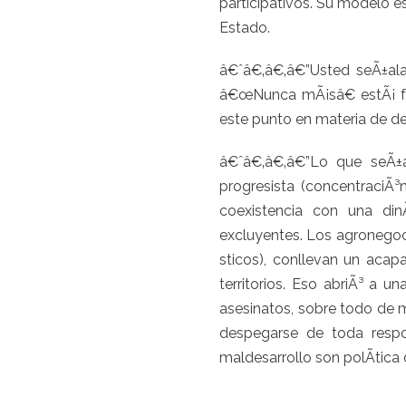
participativos. Su modelo es
Estado.
â€ˆâ€‚â€‚â€”Usted seÃ±ala
â€œNunca mÃ¡sâ€ estÃ¡ fr
este punto en materia de 
â€ˆâ€‚â€‚â€”Lo que seÃ±a
progresista (concentraciÃ³
coexistencia con una di
excluyentes. Los agronegoci
sticos), conllevan un acap
territorios. Eso abriÃ³ a u
asesinatos, sobre todo de 
despegarse de toda respo
maldesarrollo son polÃ­tica