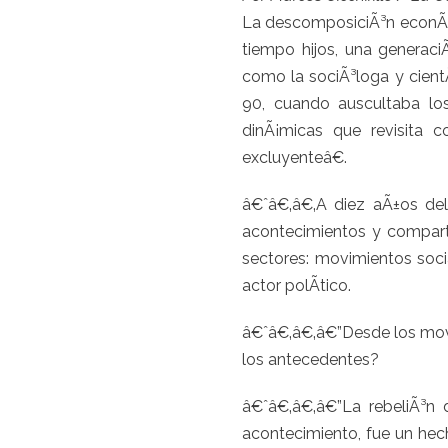
La descomposiciÃ³n econÃ³mi
tiempo hijos, una generaciÃ
como la sociÃ³loga y cientÃ
90, cuando auscultaba los
dinÃ¡micas que revisita
excluyenteâ€.
â€ˆâ€‚â€‚A diez aÃ±os del
acontecimientos y comparte
sectores: movimientos soci
actor polÃ­tico.
â€ˆâ€‚â€‚â€”Desde los movi
los antecedentes?
â€ˆâ€‚â€‚â€”La rebeliÃ³n
acontecimiento, fue un hec