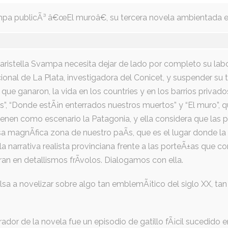
ampa publicÃ³ â€œEl muroâ€, su tercera novela ambientada e
 Maristella Svampa necesita dejar de lado por completo su lab
acional de La Plata, investigadora del Conicet, y suspender s
que ganaron, la vida en los countries y en los barrios privados”
s”, “Donde estÃ¡n enterrados nuestros muertos” y “El muro”, 
ienen como escenario la Patagonia, y ella considera que las 
magnÃ­fica zona de nuestro paÃ­s, que es el lugar donde la 
la narrativa realista provinciana frente a las porteÃ±as que 
n en detallismos frÃ­volos. Dialogamos con ella.
sa a novelizar sobre algo tan emblemÃ¡tico del siglo XX, ta
rador de la novela fue un episodio de gatillo fÃ¡cil sucedido 