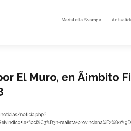
Maristella Svampa
Actualid
por El Muro, en Ã¡mbito F
3
noticias/noticia.php?
vindico+la+ficci%C3%B3n+realista+provinciana%E2%80%9D