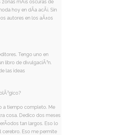
as zonas mÃ¡s oscuras de
 moda hoy en dÃ­a acÃ¡. Sin
os autores en los aÃ±os
editores. Tengo uno en
n libro de divulgaciÃ³n.
e las ideas
iolÃ³gico?
bo a tiempo completo. Me
otra cosa. Dedico dos meses
rÃ­odos tan largos. Eso lo
el cerebro. Eso me permite