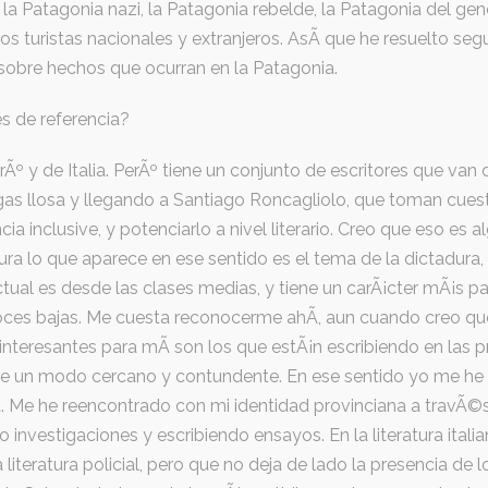
a Patagonia nazi, la Patagonia rebelde, la Patagonia del gen
los turistas nacionales y extranjeros. AsÃ­ que he resuelto seg
 sobre hechos que ocurran en la Patagonia.
es de referencia?
rÃº y de Italia. PerÃº tiene un conjunto de escritores que v
gas llosa y llegando a Santiago Roncagliolo, que toman cues
cia inclusive, y potenciarlo a nivel literario. Creo que eso es 
atura lo que aparece en ese sentido es el tema de la dictadura
actual es desde las clases medias, y tiene un carÃ¡cter mÃ¡s p
voces bajas. Me cuesta reconocerme ahÃ­, aun cuando creo q
 interesantes para mÃ­ son los que estÃ¡n escribiendo en las 
l de un modo cercano y contundente. En ese sentido yo me he 
 Me he reencontrado con mi identidad provinciana a travÃ©s d
 investigaciones y escribiendo ensayos. En la literatura itali
 literatura policial, pero que no deja de lado la presencia de 