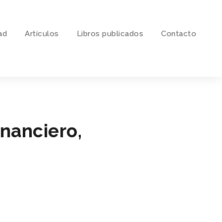
ad
Artí­culos
Libros publicados
Contacto
inanciero,