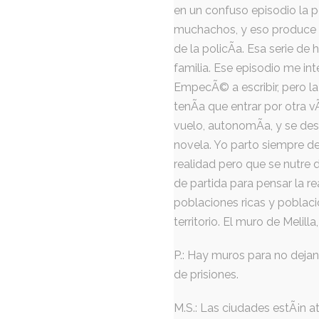
en un confuso episodio la p
muchachos, y eso produce un
de la policÃ­a. Esa serie d
familia. Ese episodio me in
EmpecÃ© a escribir, pero l
tenÃ­a que entrar por otra v
vuelo, autonomÃ­a, y se de
novela. Yo parto siempre de
realidad pero que se nutre 
de partida para pensar la r
poblaciones ricas y poblaci
territorio. El muro de Melilla
P.: Hay muros para no dejan 
de prisiones.
M.S.: Las ciudades estÃ¡n at