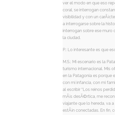
ver el modo en que eso repe
coral, se interrogan const
visibilidad y con un carÃ¡c
a interrogarse sobre la histo
interrogan sobre ese muro 
la ciudad.
P.: Lo interesante es que e
M.S.: Mi escenario es la Pat
turismo internacional. Mis o
en la Patagonia es porque e
con mi infancia, con mi fami
al escribir “Los reinos perd
mÃ¡s desÃ©rtica, me reconcil
viajante que lo hereda, va a 
estÃ¡n conectadas. En fin, co