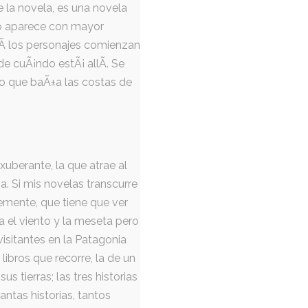
 la novela, es una novela
ro aparece con mayor
hÃ­ los personajes comienzan
de cuÃ¡ndo estÃ¡ allÃ­. Se
go que baÃ±a las costas de
xuberante, la que atrae al
a. Si mis novelas transcurre
emente, que tiene que ver
ba el viento y la meseta pero
visitantes en la Patagonia
libros que recorre, la de un
s tierras; las tres historias
tantas historias, tantos