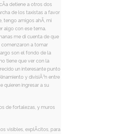
cÃ­a detiene a otros dos
cha de los taxistas a favor
e, tengo amigos ahÃ­, mi
er algo con ese tema.
emanas me di cuenta de que
rias comenzaron a tomar
argo son el fondo de la
no tiene que ver con la
recido un interesante punto
inamiento y divisiÃ³n entre
e quieren ingresar a su
ros de fortalezas, y muros
 visibles, explÃ­citos, para