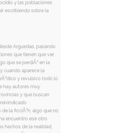
ocidio y las poblaciones
uir escribiendo sobre la
an desde Arguedas, pasando
tiones que tienen que ver
algo que se perdiÃ³ en la
, y cuando aparece la
arÃ³dico y revulsivo todo lo
ue hay autores muy
provincias y que buscan
reivindicado
e la ficciÃ³n, algo que no
ana encuentro ese otro
los hechos de la realidad,