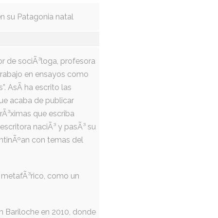
n su Patagonia natal
or de sociÃ³loga, profesora
u trabajo en ensayos como
. AsÃ­ ha escrito las
que acaba de publicar
prÃ³ximas que escriba
escritora naciÃ³ y pasÃ³ su
continÃºan con temas del
n metafÃ³rico, como un
en Bariloche en 2010, donde