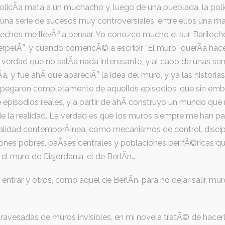
olicÃ­a mata a un muchacho y, luego de una pueblada, la poli
a serie de sucesos muy controversiales, entre ellos una mar
e hechos me llevÃ³ a pensar. Yo conozco mucho el sur, Bariloch
terpelÃ³, y cuando comencÃ© a escribir “El muro” querÃ­a hac
a verdad que no salÃ­a nada interesante, y al cabo de unas s
Ã­a, y fue ahÃ­ que apareciÃ³ la idea del muro, y ya las histo
spegaron completamente de aquellos episodios, que sin emb
 episodios reales, y a partir de ahÃ­ construyo un mundo que 
de la realidad. La verdad es que los muros siempre me han pa
ealidad contemporÃ¡nea, como mecanismos de control, discipl
ones pobres, paÃ­ses centrales y poblaciones perifÃ©ricas qu
, el muro de Cisjordania, el de BerlÃ­n…
entrar y otros, como aquel de BerlÃ­n, para no dejar salir, mu
ravesadas de muros invisibles, en mi novela tratÃ© de hacerlos