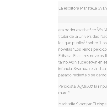
La escritora Maristella Sv
ara poder escribir ficciÃ³n
titular de la Universidad N
los que publicÃ³ sobre “Los 
novelas “Los reinos perdido
Edhasa. Esas tres novelas t
tambiÃ©n sucederÃ¡n en esa 
infancia. Svampa reivindica 
pasado reciente o se demora
Periodista: Â¿QuÃ© la impul
muro?
Maristella Svampa: El dispa