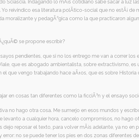
o Sciascia. Indagando lo mÃ¡s cotidiano sabe sacar a luz l
Yo reivindico esa literatura polÃ­tico-social que no estÃ¡ de
ada moralizante y pedagÃ³gica como la que practicaron algun
 Â¿quÃ© se propone escribir?
nsayos pendientes, que si no los entrego me van a correr los 
iale, que es abogado ambientalista, sobre extractivismo, es u
 el que vengo trabajando hace aÃ±os, que es sobre Historia d
jar en cosas tan diferentes como la ficciÃ³n y el ensayo soc
ativa no hago otra cosa. Me sumerjo en esos mundos y escri
me levanto a cualquier hora, cancelo compromisos, no hago 
ejo reposar el texto, para volver mÃ¡s adelante, ya no en pe
 error: no se puede tener los pies en dos zonas diferentes d