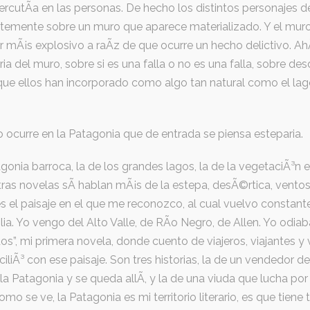
rcutÃ­a en las personas. De hecho los distintos personajes de
antemente sobre un muro que aparece materializado. Y el mu
ter mÃ¡s explosivo a raÃ­z de que ocurre un hecho delictivo. A
ria del muro, sobre si es una falla o no es una falla, sobre des
que ellos han incorporado como algo tan natural como el la
so ocurre en la Patagonia que de entrada se piensa esteparia.
agonia barroca, la de los grandes lagos, la de la vegetaciÃ³n e
tras novelas sÃ­ hablan mÃ¡s de la estepa, desÃ©rtica, ventos
s el paisaje en el que me reconozco, al cual vuelvo constant
lia. Yo vengo del Alto Valle, de RÃ­o Negro, de Allen. Yo odia
idos”, mi primera novela, donde cuento de viajeros, viajantes y 
iÃ³ con ese paisaje. Son tres historias, la de un vendedor de 
la Patagonia y se queda allÃ­, y la de una viuda que lucha por su
mo se ve, la Patagonia es mi territorio literario, es que tiene 