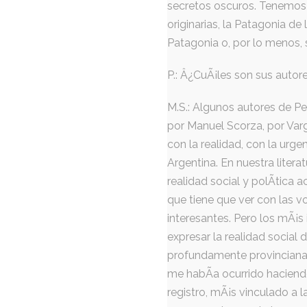
secretos oscuros. Tenemos l
originarias, la Patagonia de 
Patagonia o, por lo menos,
P.: Â¿CuÃ¡les son sus autor
M.S.: Algunos autores de Pe
por Manuel Scorza, por Var
con la realidad, con la urgen
Argentina. En nuestra liter
realidad social y polÃ­tica 
que tiene que ver con las 
interesantes. Pero los mÃ¡s
expresar la realidad socia
profundamente provinciana.
me habÃ­a ocurrido haciendo
registro, mÃ¡s vinculado a la