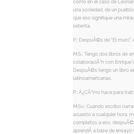
como en el caso de Leonard
una sociedad, de un pueblo. 
que eso signifique una mir
setenta.
P.: DespuÃ©s de “El muro”,
M.S.: Tengo dos libros de e
colaboraciÃ³n con Enrique V
DespuÃ©s tengo un libro en
latinoamericanas.
P.: Â¿CÃ³mo hace para traba
M.Sv.: Cuando escribo narr
acuesto a cualquier hora, 
completos a eso, despuÃ©s d
aprendÃ­ a base de ensayo y