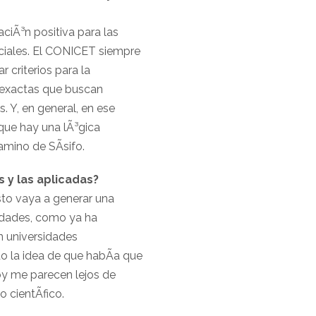
ciÃ³n positiva para las
sociales. El CONICET siempre
 criterios para la
s exactas que buscan
s. Y, en general, en ese
 que hay una lÃ³gica
amino de SÃ­sifo.
s y las aplicadas?
esto vaya a generar una
ilidades, como ya ha
n universidades
do la idea de que habÃ­a que
oy me parecen lejos de
 cientÃ­fico.