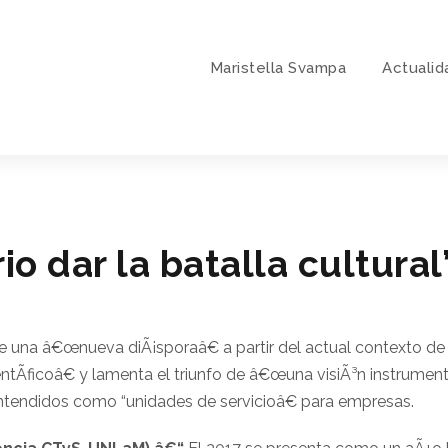
Maristella Svampa
Actualid
io dar la batalla cultural
e una â€œnueva diÃ¡sporaâ€ a partir del actual contexto de
entÃ­ficoâ€ y lamenta el triunfo de â€œuna visiÃ³n instrumental
ntendidos como “unidades de servicioâ€ para empresas.