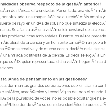
nuidades observa respecto de la gestiÃ³n anterior?
stÃ­an dos lÃ­neas diferenciadas. Por un lado, una visiÃ³n mÃ¡s
 por otro lado, una imagen â€”si se quiereâ€” mÃ¡s amplia y p
 suerte de rayo en un dÃ­a de sol, sino que sintetiza la elecci
ante. Se afianza asÃ­ una visiÃ³n unidimensional de la cienci
ar las problemÃ¡ticas ambientales. Durante los aÃ±os precede
mÃ¡s plural de la ciencia y un horizonte tambiÃ©n amplio a f
una Ã©poca creativa y de mucha consolidaciÃ³n de la ciencia 
una mirada positivista de la ciencia. Es decir, se eligiÃ³ a 
rque es Ã©l quien representaba dicha visiÃ³n hegemÃ³nica de 
aciones.
sta lÃ­nea de pensamiento en las gestiones?
ual dominan las grandes corporaciones que, en alianza con l
a cientÃ­fico, acadÃ©mico y tecnolÃ³gico de todo el mundo
lÃ¡ de la pluralidad de voces, no es posible ocultar que ha ex
o pÃºblico donde sÃ³lo se considera cientÃ­fico lo que es afÃ