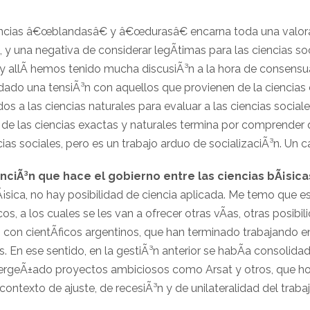
encias â€œblandasâ€ y â€œdurasâ€ encarna toda una valora
, y una negativa de considerar legÃ­timas para las ciencias 
 y allÃ­ hemos tenido mucha discusiÃ³n a la hora de consensuar
dado una tensiÃ³n con aquellos que provienen de la ciencia
os a las ciencias naturales para evaluar a las ciencias sociale
e de las ciencias exactas y naturales termina por comprender
cias sociales, pero es un trabajo arduo de socializaciÃ³n. Un c
nciÃ³n que hace el gobierno entre las ciencias bÃ¡sica
Ã¡sica, no hay posibilidad de ciencia aplicada. Me temo que 
cos, a los cuales se les van a ofrecer otras vÃ­as, otras posib
con cientÃ­ficos argentinos, que han terminado trabajando e
 En ese sentido, en la gestiÃ³n anterior se habÃ­a consolida
 pergeÃ±ado proyectos ambiciosos como Arsat y otros, que h
ontexto de ajuste, de recesiÃ³n y de unilateralidad del trabajo