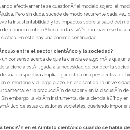
uando efectivamente se cuestionÃ³ el modelo sojero, el mode
rÃ¡ulica. Pero sin duda, sucede de modo recurrente cada vez 
eve la insustentabilidad y los impactos sobre la salud del mo
n del conocimiento crÃ­tico con la visiÃ³n dominante se busca 
o crÃ­tico. En esto hay una enorme continuidad.
nculo entre el sector cientÃ­fico y la sociedad?
 un consenso acerca de que la ciencia es algo mÃ¡s que un se
de la ciencia estÃ¡ ligada a la necesidad de conocer la socied
de una perspectiva amplia, ligar esto a una perspectiva de bi
s en el mediano y el largo plazo. En ese sentido, la universid
fundamental en la producciÃ³n de saber y en la discusiÃ³n de
 Sin embargo, la visiÃ³n instrumental de la ciencia â€”hoy e
blemÃ¡tico de estas cuestiones societales, queriendo imponer un
 tensiÃ³n en el Ã¡mbito cientÃ­fico cuando se habla de