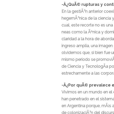
-Â¿QuÃ© rupturas y conti
En la gestiÃ³n anterior coexi
hegemÃ³nica de la ciencia y,
cual, este recorte no es una
neas como la Ãºnica y domin
claridad a la hora de abord
ingreso amplia, una imagen 
olvidemos que, si bien fue 
mismo periodo se promoviÃ³ 
de Ciencia y TecnologÃ­a po
estrechamente a las corpor
-Â¿Por quÃ© prevalece e
Vivimos en un mundo en el c
han penetrado en el sistem
en Argentina porque, mÃ¡s al
de colonizaciÃ³n del discurs