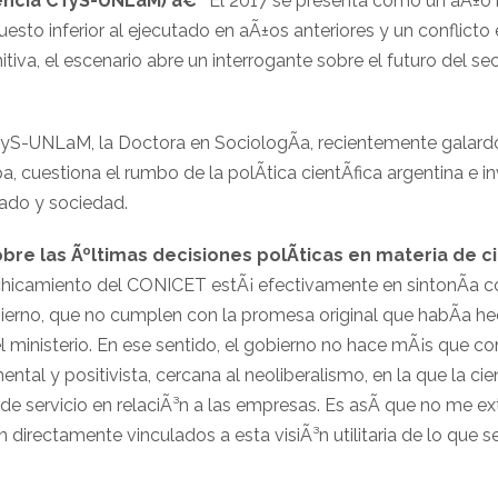
encia CTyS-UNLaM) â€“
El 2017 se presenta como un aÃ±o bi
sto inferior al ejecutado en aÃ±os anteriores y un conflicto 
tiva, el escenario abre un interrogante sobre el futuro del se
yS-UNLaM, la Doctora en SociologÃ­a, recientemente galar
, cuestiona el rumbo de la polÃ­tica cientÃ­fica argentina e in
tado y sociedad.
bre las Ãºltimas decisiones polÃ­ticas en materia de c
achicamiento del CONICET estÃ¡ efectivamente en sintonÃ­a c
ierno, que no cumplen con la promesa original que habÃ­a h
 ministerio. En ese sentido, el gobierno no hace mÃ¡s que co
mental y positivista, cercana al neoliberalismo, en la que la c
e servicio en relaciÃ³n a las empresas. Es asÃ­ que no me e
 directamente vinculados a esta visiÃ³n utilitaria de lo que 