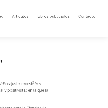
ad
Artí­culos
Libros publicados
Contacto
”
 â€œajuste, recesiÃ³n y
 y positivista”, en la que la