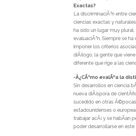
Exactas?
La discriminaciÃ³n entre ci
ciencias exactas y naturales
ha sido un lugar muy plural,
evaluaciÃ³n. Siempre se ha 
imponer los criterios asociad
diÃ¡logo, la gente que vien
diferente que rige a las cien
-Â¿CÃ³mo evalÃºa la disti
Sin desarrollos en ciencia b
nueva diÃ¡spora de cientÃ­fi
sucedido en otras Ã©pocas 
estadounidenses o europeas.
trabajar acÃ¡ y se habÃ­an
poder desarrollarse en este c