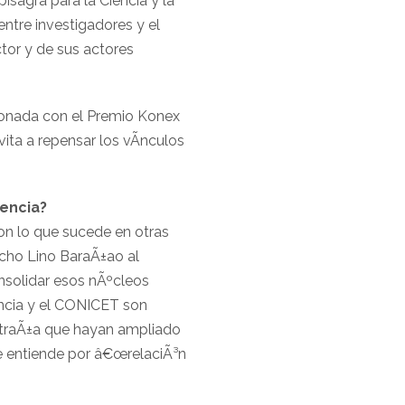
sagra para la Ciencia y la
entre investigadores y el
ctor y de sus actores
donada con el Premio Konex
vita a repensar los vÃ­nculos
iencia?
on lo que sucede en otras
echo Lino BaraÃ±ao al
nsolidar esos nÃºcleos
iencia y el CONICET son
xtraÃ±a que hayan ampliado
se entiende por â€œrelaciÃ³n