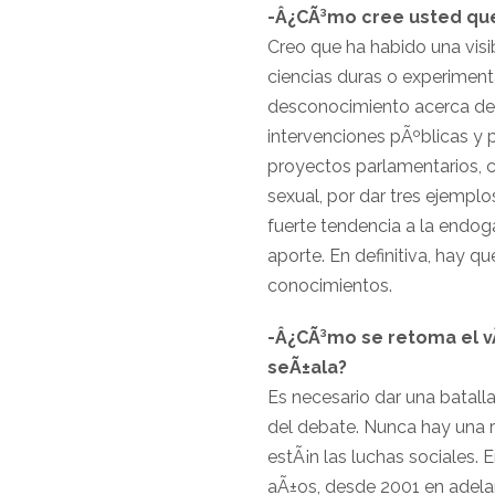
-Â¿CÃ³mo cree usted que 
Creo que ha habido una visib
ciencias duras o experiment
desconocimiento acerca de c
intervenciones pÃºblicas y 
proyectos parlamentarios, co
sexual, por dar tres ejempl
fuerte tendencia a la endog
aporte. En definitiva, hay q
conocimientos.
-Â¿CÃ³mo se retoma el vÃ­
seÃ±ala?
Es necesario dar una batalla
del debate. Nunca hay una r
estÃ¡n las luchas sociales.
aÃ±os, desde 2001 en adelan