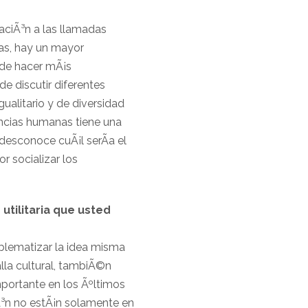
laciÃ³n a las llamadas
nas, hay un mayor
 de hacer mÃ¡s
e discutir diferentes
ualitario y de diversidad
encias humanas tiene una
desconoce cuÃ¡l serÃ­a el
r socializar los
utilitaria que usted
oblematizar la idea misma
lla cultural, tambiÃ©n
mportante en los Ãºltimos
Ã³n no estÃ¡n solamente en