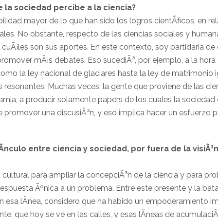
la sociedad percibe a la ciencia?
ilidad mayor de lo que han sido los logros cientÃ­ficos, en re
ales. No obstante, respecto de las ciencias sociales y huma
uÃ¡les son sus aportes. En este contexto, soy partidaria de
promover mÃ¡s debates. Eso sucediÃ³, por ejemplo, a la hora d
mo la ley nacional de glaciares hasta la ley de matrimonio ig
os resonantes. Muchas veces, la gente que proviene de las ci
amia, a producir solamente papers de los cuales la sociedad 
ue promover una discusiÃ³n, y eso implica hacer un esfuerzo po
nculo entre ciencia y sociedad, por fuera de la visiÃ³n 
 cultural para ampliar la concepciÃ³n de la ciencia y para pr
espuesta Ãºnica a un problema. Entre este presente y la bata
 En esa lÃ­nea, considero que ha habido un empoderamiento i
te, que hoy se ve en las calles, y esas lÃ­neas de acumulaci