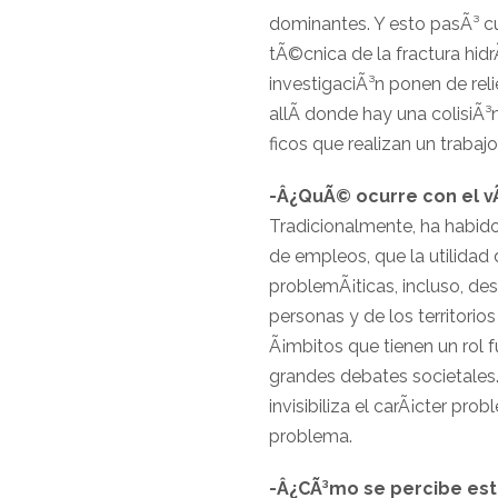
dominantes. Y esto pasÃ³ c
tÃ©cnica de la fractura hid
investigaciÃ³n ponen de reli
allÃ­ donde hay una colisiÃ³
ficos que realizan un trabaj
-Â¿QuÃ© ocurre con el vÃ­
Tradicionalmente, ha habido
de empleos, que la utilidad 
problemÃ¡ticas, incluso, des
personas y de los territorio
Ã¡mbitos que tienen un rol 
grandes debates societales.
invisibiliza el carÃ¡cter pro
problema.
-Â¿CÃ³mo se percibe esta