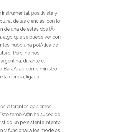
 instrumental, positivista y
lural de las ciencias, con lo
Ã³n de una de estas dos lÃ­
a, algo que se puede ver con
ntes, hubo una polÃ­tica de
uturo. Pero, no nos
argentina, durante el
Lino BaraÃ±ao como ministro
la ciencia, ligada
os diferentes gobiernos,
. Esto tambiÃ©n ha sucedido
istido un persistente intento
­n y funcional a los modelos