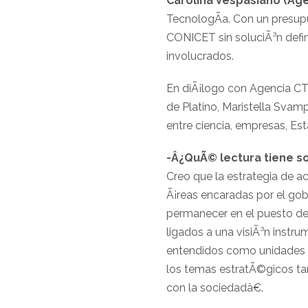
Carolina Vespasiano (Ag
TecnologÃ­a. Con un presupue
CONICET sin soluciÃ³n defini
involucrados.
En diÃ¡logo con Agencia CT
de Platino, Maristella Svampa
entre ciencia, empresas, Es
-Â¿QuÃ© lectura tiene so
Creo que la estrategia de 
Ã¡reas encaradas por el gob
permanecer en el puesto del
ligados a una visiÃ³n instru
entendidos como unidades d
los temas estratÃ©gicos tan
con la sociedadâ€.