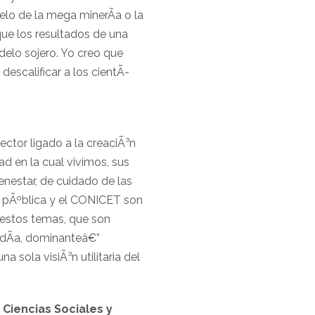
lo de la mega minerÃ­a o la
que los resultados de una
delo sojero. Yo creo que
descalificar a los cientÃ­
ctor ligado a la creaciÃ³n
ad en la cual vivimos, sus
enestar, de cuidado de las
ad pÃºblica y el CONICET son
 estos temas, que son
n dÃ­a, dominanteâ€”
a sola visiÃ³n utilitaria del
 Ciencias Sociales y