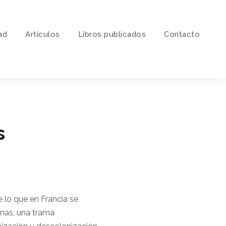
ad
Artí­culos
Libros publicados
Contacto
s
 lo que en Francia se
nas, una trama