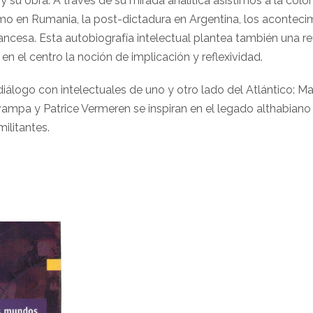
y su obra. A través de su mirada analítica asistimos a la col
ismo en Rumania, la post-dictadura en Argentina, los acontec
 francesa. Esta autobiografía intelectual plantea también una 
n el centro la noción de implicación y reflexividad.
diálogo con intelectuales de uno y otro lado del Atlántico: M
vampa y Patrice Vermeren se inspiran en el legado althabiano
ilitantes.