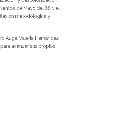
onización y descolonización
imientos de Mayo del 68 y el
reflexión metodológica y
arc Augé, Valeria Hernández,
 para avanzar sus propios