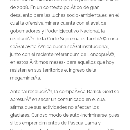
de 2008. En un contexto polÃ­tico de gran
desaliento para las luchas socio-ambientales, en el
cual la ofensiva minera cuenta con el aval de
gobernadores y Poder Ejecutivo Nacional, la
resoluciÃ³n de la Corte Suprema es tambiÃ©n una
seÃ±al â€“la Ãºnica buena seÃ±al institucional,
junto con el reciente referendum de LoncopuÃ©,
en estos Ãºltimos meses- para aquellos que hoy
resisten en sus territorios el ingreso de la
megaminerÃ­a.
Ante tal resoluciÃ³n, la compaÃ±Ã­a Barrick Gold se
apresurÃ³ en sacar un comunicado en el cual
afirma que sus actividades no afectan los
glaciares. Curioso modo de auto-incriminarse, pues
si los emprendimientos de Pascua Lama y