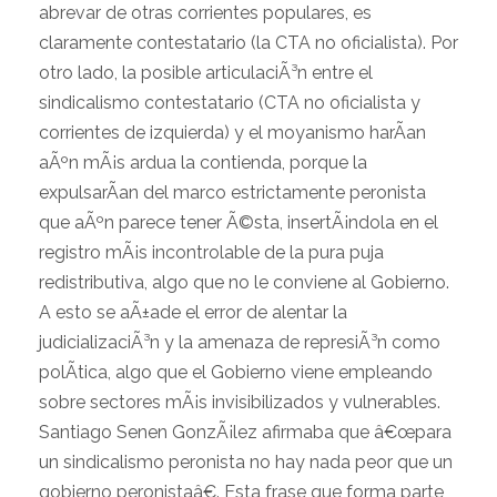
abrevar de otras corrientes populares, es
claramente contestatario (la CTA no oficialista). Por
otro lado, la posible articulaciÃ³n entre el
sindicalismo contestatario (CTA no oficialista y
corrientes de izquierda) y el moyanismo harÃ­an
aÃºn mÃ¡s ardua la contienda, porque la
expulsarÃ­an del marco estrictamente peronista
que aÃºn parece tener Ã©sta, insertÃ¡ndola en el
registro mÃ¡s incontrolable de la pura puja
redistributiva, algo que no le conviene al Gobierno.
A esto se aÃ±ade el error de alentar la
judicializaciÃ³n y la amenaza de represiÃ³n como
polÃ­tica, algo que el Gobierno viene empleando
sobre sectores mÃ¡s invisibilizados y vulnerables.
Santiago Senen GonzÃ¡lez afirmaba que â€œpara
un sindicalismo peronista no hay nada peor que un
gobierno peronistaâ€. Esta frase que forma parte