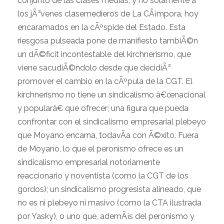
conjunto de las clases medias, y no solamente a
los jÃ³venes clasemedieros de La CÃ¡mpora, hoy
encaramados en la cÃºspide del Estado. Esta
riesgosa pulseada pone de manifiesto tambiÃ©n
un dÃ©ficit incontestable del kirchnerismo, que
viene sacudiÃ©ndolo desde que decidiÃ³
promover el cambio en la cÃºpula de la CGT. El
kirchnerismo no tiene un sindicalismo â€œnacional
y popularâ€ que ofrecer; una figura que pueda
confrontar con el sindicalismo empresarial plebeyo
que Moyano encarna, todavÃ­a con Ã©xito. Fuera
de Moyano, lo que el peronismo ofrece es un
sindicalismo empresarial notoriamente
reaccionario y noventista (como la CGT de los
gordos); un sindicalismo progresista alineado, que
no es ni plebeyo ni masivo (como la CTA ilustrada
por Yasky), o uno que, ademÃ¡s del peronismo y