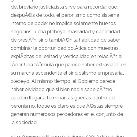
del breviario justicialista sirve para recordar que,
despuÃ©s de todo, el peronismo como sistema
interno de poder no implica solamente buenos
negocios, lucha plebeya, masividad y capacidad
de presiÃ³n, sino tambiÃ©n la habilidad de saber
combinar la oportunidad polÃ­tica con muestras
explÃ­citas de lealtad y verticalidad en relaciÃ³n al
lÃ­der. Una fÃ³rmula que parece haber extraviado en
su marcha ascendente el sindicalismo empresarial
plebeyo. Al mismo tiempo, el Gobierno parece
haber olvidado que si bien nadie sabe cÃ³mo
pueden llegar a terminar las guerras dentro del
peronismo, loque es claro es que Ã©stas siempre
generan numerosos perdedores en el conjunto de
la sociedad.
http://www.perfil.com/ediciones/2012/6/edicion_