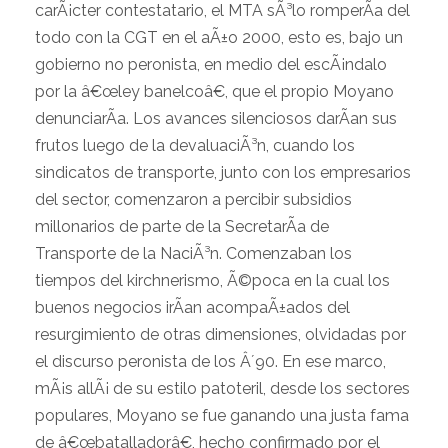
carÃ¡cter contestatario, el MTA sÃ³lo romperÃ­a del
todo con la CGT en el aÃ±o 2000, esto es, bajo un
gobierno no peronista, en medio del escÃ¡ndalo
por la â€œley banelcoâ€, que el propio Moyano
denunciarÃ­a. Los avances silenciosos darÃ­an sus
frutos luego de la devaluaciÃ³n, cuando los
sindicatos de transporte, junto con los empresarios
del sector, comenzaron a percibir subsidios
millonarios de parte de la SecretarÃ­a de
Transporte de la NaciÃ³n. Comenzaban los
tiempos del kirchnerismo, Ã©poca en la cual los
buenos negocios irÃ­an acompaÃ±ados del
resurgimiento de otras dimensiones, olvidadas por
el discurso peronista de los Â´90. En ese marco,
mÃ¡s allÃ¡ de su estilo patoteril, desde los sectores
populares, Moyano se fue ganando una justa fama
de â€œbatalladorâ€, hecho confirmado por el