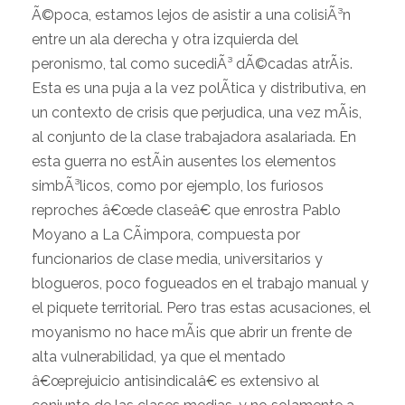
Ã©poca, estamos lejos de asistir a una colisiÃ³n
entre un ala derecha y otra izquierda del
peronismo, tal como sucediÃ³ dÃ©cadas atrÃ¡s.
Esta es una puja a la vez polÃ­tica y distributiva, en
un contexto de crisis que perjudica, una vez mÃ¡s,
al conjunto de la clase trabajadora asalariada. En
esta guerra no estÃ¡n ausentes los elementos
simbÃ³licos, como por ejemplo, los furiosos
reproches â€œde claseâ€ que enrostra Pablo
Moyano a La CÃ¡mpora, compuesta por
funcionarios de clase media, universitarios y
blogueros, poco fogueados en el trabajo manual y
el piquete territorial. Pero tras estas acusaciones, el
moyanismo no hace mÃ¡s que abrir un frente de
alta vulnerabilidad, ya que el mentado
â€œprejuicio antisindicalâ€ es extensivo al