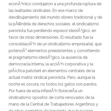
econÃ³mico condujeron a una profunda ruptura de
las lealtades sindicales. En ese marco de
desdibujamiento del mundo obrero tradicional y de
la pÃ©rdida de derechos sociales, el sindicalismo
peronista fue perdiendo espesor ideolÃ³gico, en
favor de otras dimensiones. El resultado fue la
consolidaciÃ³n de un sindicalismo empresarial, que
potenciÃ³ elementos preexistentes y convirtiendo
el pragmatismo ideolÃ³gico, la ausencia de
democracia interna, la acciÃ³n corporativa y la
prÃ¡ctica patoteril en elementos centrales de la
actual matriz sindical peronista. Pero, aunque la
noche es oscura, no todos los gatos son pardos.
Por fuera de esta inflexiÃ³n florecerÃ­a un
sindicalismo opositor, de corte renovador, de la
mano de la Central de Trabajadores Argentinos y
de otras corrientes de izquierda, que buscaron