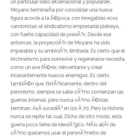
un particular sello â€œnacional y popularâ€,
Moyano terminarÃ­a por consolidar una nueva
figura acorde a la Ã©poca, con innegables ecos
vandoristas: el sindicalismo empresarial plebeyo,
con fuerte capacidad de presiÃ³n. Desde ese
entonces, la proyecciÃ³n de Moyano ha sido
imparable y su ambiciÃ³n, ilimitada. Es cierto que el
kirchnerismo para sobrevivir y regenerarse necesita,
como un ave fÃ©nix, reinventarse y crear
incesantemente nuevos enemigos. Es cierto
tambiÃ©n que, histÃ³ricamente, dentro del
peronismo, siempre se sabe cÃ³mo comienzan las
guerras internas, pero nunca cÃ³mo Ã©stas
terminan. AsÃ­ sucediÃ³ en los Â´70. Pero la historia
nunca se repite tal cual. Dicho de otro modo, esta
guerra poco tiene de ideolÃ³gico. MÃ¡s allÃ¡ de
cÃ³mo queramos usar el peronÃ³metro de