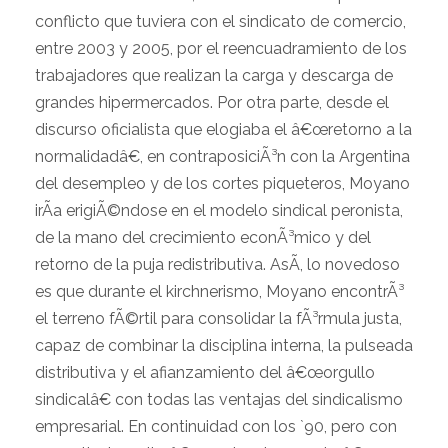
conflicto que tuviera con el sindicato de comercio,
entre 2003 y 2005, por el reencuadramiento de los
trabajadores que realizan la carga y descarga de
grandes hipermercados. Por otra parte, desde el
discurso oficialista que elogiaba el â€œretorno a la
normalidadâ€, en contraposiciÃ³n con la Argentina
del desempleo y de los cortes piqueteros, Moyano
irÃ­a erigiÃ©ndose en el modelo sindical peronista,
de la mano del crecimiento econÃ³mico y del
retorno de la puja redistributiva. AsÃ­, lo novedoso
es que durante el kirchnerismo, Moyano encontrÃ³
el terreno fÃ©rtil para consolidar la fÃ³rmula justa,
capaz de combinar la disciplina interna, la pulseada
distributiva y el afianzamiento del â€œorgullo
sindicalâ€ con todas las ventajas del sindicalismo
empresarial. En continuidad con los `90, pero con