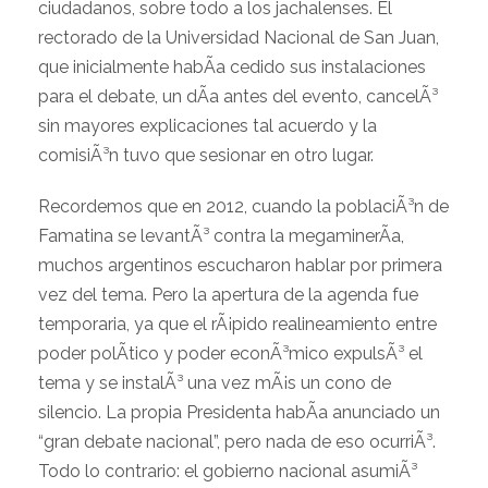
ciudadanos, sobre todo a los jachalenses. El
rectorado de la Universidad Nacional de San Juan,
que inicialmente habÃ­a cedido sus instalaciones
para el debate, un dÃ­a antes del evento, cancelÃ³
sin mayores explicaciones tal acuerdo y la
comisiÃ³n tuvo que sesionar en otro lugar.
Recordemos que en 2012, cuando la poblaciÃ³n de
Famatina se levantÃ³ contra la megaminerÃ­a,
muchos argentinos escucharon hablar por primera
vez del tema. Pero la apertura de la agenda fue
temporaria, ya que el rÃ¡pido realineamiento entre
poder polÃ­tico y poder econÃ³mico expulsÃ³ el
tema y se instalÃ³ una vez mÃ¡s un cono de
silencio. La propia Presidenta habÃ­a anunciado un
“gran debate nacional”, pero nada de eso ocurriÃ³.
Todo lo contrario: el gobierno nacional asumiÃ³