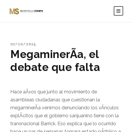
07/10/2015
MegaminerÃ­a, el
debate que falta
Hace aÃ±os que junto al movimiento de
asambleas ciudadanas que cuestionan la
megaminerÃ­a venimos denunciando los vÃ­nculos
explÃ­citos que el gobierno sanjuanino tiene con la
transnacional Barrick. Eso explica que lo ocurrido
hace un par de semanas tomara estado pÃºblico a