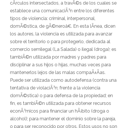
cÃ­rculos intersectados, a travÃ©s de los cuales se
establece una comunicaciÃ³n entre los diferentes
tipos de violencia: criminal, interpersonal,
domÃ©stica, de gÃ©neroâ€. En esta lÃ­nea, dicen
los autores, la violencia es utilizada para avanzar
sobre el territorio o para protegerlo, dedicada al
comercio semilegal (La Salada) o ilegal (droga); es
tambiÃ©n utilizada por madres y padres para
disciplinar a sus hijos o hijas, muchas veces para
mantenerlos lejos de las malas compaÃ±Ã­as.
Puede ser utilizada como autodefensa (contra una
tentativa de violaciÃ³n; frente a la violencia
domÃ©stica) o para defensa de la propiedad; en
fin, es tambiÃ©n utilizada para obtener recursos
econÃ³micos para financiar un hÃ¡bito (droga o
alcohol); para mantener el dominio sobre la pareja,
o para ser reconocido por otros. Estos usos no son