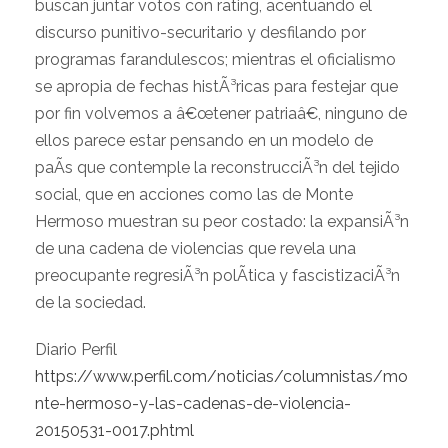
buscan juntar votos con rating, acentuando el
discurso punitivo-securitario y desfilando por
programas farandulescos; mientras el oficialismo
se apropia de fechas histÃ³ricas para festejar que
por fin volvemos a â€œtener patriaâ€, ninguno de
ellos parece estar pensando en un modelo de
paÃ­s que contemple la reconstrucciÃ³n del tejido
social, que en acciones como las de Monte
Hermoso muestran su peor costado: la expansiÃ³n
de una cadena de violencias que revela una
preocupante regresiÃ³n polÃ­tica y fascistizaciÃ³n
de la sociedad.
Diario Perfil
https://www.perfil.com/noticias/columnistas/mo
nte-hermoso-y-las-cadenas-de-violencia-
20150531-0017.phtml