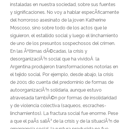
instaladas en nuestra sociedad, sobre sus fuentes
y significaciones. No voy a hablar especÃ­ficamente
del horroroso asesinato de la joven Katherine
Moscoso, sino sobre todo de los actos que le
siguieron, el estallido social y luego el linchamiento
de uno de los presuntos sospechosos del crimen.
En las Ãºltimas dÃ©cadas, la crisis y
desorganizaciÃ³n social que ha vividoÂ la
Argentina produjeron transformaciones notorias en
el tejido social. Por ejemplo, desde abajo, la crisis
de 2001 dio cuenta del predominio de formas de
autoorganizaciÃ³n solidaria, aunque estuvo
atravesada tambiÃ©n por formas de insolidaridad
y de violencia colectiva (saqueos, escraches-
linchamientos). La fractura social fue enorme. Pese
a que el paÃ­s saliÃ³ de la crisis y de la situaciÃ³n de
emergencia social, la ruptura producida no fue