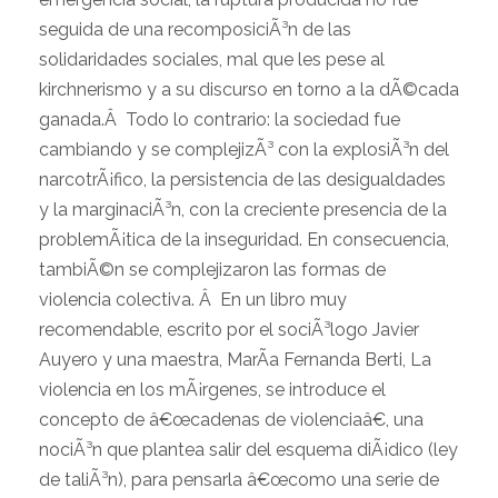
seguida de una recomposiciÃ³n de las
solidaridades sociales, mal que les pese al
kirchnerismo y a su discurso en torno a la dÃ©cada
ganada.Â Todo lo contrario: la sociedad fue
cambiando y se complejizÃ³ con la explosiÃ³n del
narcotrÃ¡fico, la persistencia de las desigualdades
y la marginaciÃ³n, con la creciente presencia de la
problemÃ¡tica de la inseguridad. En consecuencia,
tambiÃ©n se complejizaron las formas de
violencia colectiva. Â En un libro muy
recomendable, escrito por el sociÃ³logo Javier
Auyero y una maestra, MarÃ­a Fernanda Berti, La
violencia en los mÃ¡rgenes, se introduce el
concepto de â€œcadenas de violenciaâ€, una
nociÃ³n que plantea salir del esquema diÃ¡dico (ley
de taliÃ³n), para pensarla â€œcomo una serie de