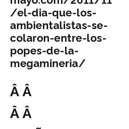
mayo.com/2011/11
/el-dia-que-los-
ambientalistas-se-
colaron-entre-los-
popes-de-la-
megamineria/
Â Â
Â Â