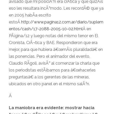
avisado que mi posiciÃ³n era crÃ­tica y que quizÃ¡s
eso les resultara incÃ³modo. Les recordÃ© que ya
en 2005 habÃ­a escrito
estoÂ
http://www.pagina12.com.ar/diario/suplem
entos/cash/17-2088-2005-10-02.html
Â en
PÃ¡gina/12 y luego notas del mismo tenor en El
Cronista, CrÃ¬tica y BAE. Respondieron que era
mejor, para que hubiera â€œmÃ¡s pluralidadâ€ en
las ponencias. Pero el animador del evento,
Claudio RÃ­goli, avisÃ³ al comenzar la charla que
los periodistas estÃ¡bamos para â€œhacerles
preguntasâ€ a los gerentes de las mineras,
ubicados en otro panel en el mismo salÃ³n.
Â
La maniobra era evidente: mostrar hacia