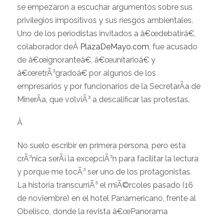
se empezaron a escuchar argumentos sobre sus
privilegios impositivos y sus riesgos ambientales.
Uno de los periodistas invitados a â€œdebatirâ€,
colaborador deÂ
PlazaDeMayo.com
, fue acusado
de â€œignoranteâ€, â€œunitarioâ€ y
â€œretrÃ³gradoâ€ por algunos de los
empresarios y por funcionarios de la SecretarÃ­a de
MinerÃ­a, que volviÃ³ a descalificar las protestas.
Â
No suelo escribir en primera persona, pero esta
crÃ³nica serÃ¡ la excepciÃ³n para facilitar la lectura
y porque me tocÃ³ ser uno de los protagonistas.
La historia transcurriÃ³ el miÃ©rcoles pasado (16
de noviembre) en el hotel Panamericano, frente al
Obelisco, donde la revista â€œPanorama