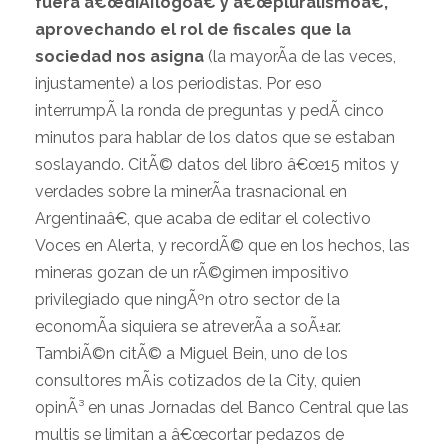
fuera â€œdiÃ¡logoâ€ y â€œpluralismoâ€,
aprovechando el rol de fiscales que la
sociedad nos asigna
(la mayorÃ­a de las veces,
injustamente) a los periodistas. Por eso
interrumpÃ­ la ronda de preguntas y pedÃ­ cinco
minutos para hablar de los datos que se estaban
soslayando. CitÃ© datos del libro â€œ15 mitos y
verdades sobre la minerÃ­a trasnacional en
Argentinaâ€, que acaba de editar el colectivo
Voces en Alerta, y recordÃ© que en los hechos, las
mineras gozan de un rÃ©gimen impositivo
privilegiado que ningÃºn otro sector de la
economÃ­a siquiera se atreverÃ­a a soÃ±ar.
TambiÃ©n citÃ© a Miguel Bein, uno de los
consultores mÃ¡s cotizados de la City, quien
opinÃ³ en unas Jornadas del Banco Central que las
multis se limitan a â€œcortar pedazos de