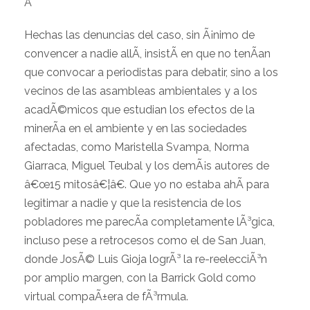
Â
Hechas las denuncias del caso, sin Ã¡nimo de
convencer a nadie allÃ­, insistÃ­ en que no tenÃ­an
que convocar a periodistas para debatir, sino a los
vecinos de las asambleas ambientales y a los
acadÃ©micos que estudian los efectos de la
minerÃ­a en el ambiente y en las sociedades
afectadas, como Maristella Svampa, Norma
Giarraca, Miguel Teubal y los demÃ¡s autores de
â€œ15 mitosâ€¦â€. Que yo no estaba ahÃ­ para
legitimar a nadie y que la resistencia de los
pobladores me parecÃ­a completamente lÃ³gica,
incluso pese a retrocesos como el de San Juan,
donde JosÃ© Luis Gioja logrÃ³ la re-reelecciÃ³n
por amplio margen, con la Barrick Gold como
virtual compaÃ±era de fÃ³rmula.