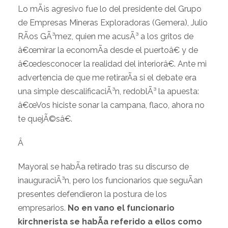
Lo mÃ¡s agresivo fue lo del presidente del Grupo
de Empresas Mineras Exploradoras (Gemera), Julio
RÃ­os GÃ³mez, quien me acusÃ³ a los gritos de
â€œmirar la economÃ­a desde el puertoâ€ y de
â€œdesconocer la realidad del interiorâ€. Ante mi
advertencia de que me retirarÃ­a si el debate era
una simple descalificaciÃ³n, redoblÃ³ la apuesta:
â€œVos hiciste sonar la campana, flaco, ahora no
te quejÃ©sâ€.
Â
Mayoral se habÃ­a retirado tras su discurso de
inauguraciÃ³n, pero los funcionarios que seguÃ­an
presentes defendieron la postura de los
empresarios.
No en vano el funcionario
kirchnerista se habÃ­a referido a ellos como