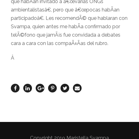
que habÃ­an invitado a â€œvarias ONGs
ambientalistasâ€, pero que â€œpocas habÃ­an
participadoâ€. Les recomendÃ© que hablaran con
Svampa, quien antes me habÃ­a confirmado por
telÃ©fono que jamÃ¡s fue convidada a debates
cara a cara con las compaÃ±Ã­as del rubro.
Â
Copyright 2019 Maristella Svampa