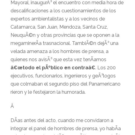
Mayoral, inaugurÃ³ el encuentro con media hora de
descalificaciones a los cuestionamientos de los
expertos ambientalistas y a los vecinos de
Catamarca, San Juan, Mendoza, Santa Cruz,
NeuquÃ©n y otras provincias que se oponen a la
megaminerÃ­a trasnacional. TambiÃ©n dejÃ³ una
velada amenaza a los hombres de prensa, a
quienes nos avisÃ³ que esta vez tenÃ­amos
â€œtodo el pÃºblico en contraâ€
. Los 200
ejecutivos, funcionarios, ingenieros y geÃ³logos
que colmaban el segundo piso del Panamericano
rieron y le festejaron la humorada.
Â
DÃ­as antes del acto, cuando me convidaron a
integrar el panel de hombres de prensa, yo habÃ­a