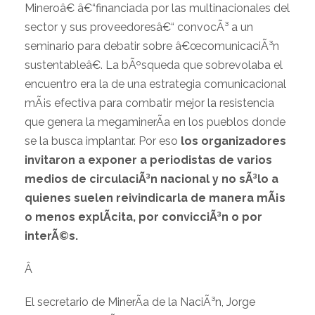
Mineroâ€ â€“financiada por las multinacionales del
sector y sus proveedoresâ€“ convocÃ³ a un
seminario para debatir sobre â€œcomunicaciÃ³n
sustentableâ€. La bÃºsqueda que sobrevolaba el
encuentro era la de una estrategia comunicacional
mÃ¡s efectiva para combatir mejor la resistencia
que genera la megaminerÃ­a en los pueblos donde
se la busca implantar. Por eso
los organizadores
invitaron a exponer a periodistas de varios
medios de circulaciÃ³n nacional y no sÃ³lo a
quienes suelen reivindicarla de manera mÃ¡s
o menos explÃ­cita, por convicciÃ³n o por
interÃ©s.
Â
El secretario de MinerÃ­a de la NaciÃ³n, Jorge