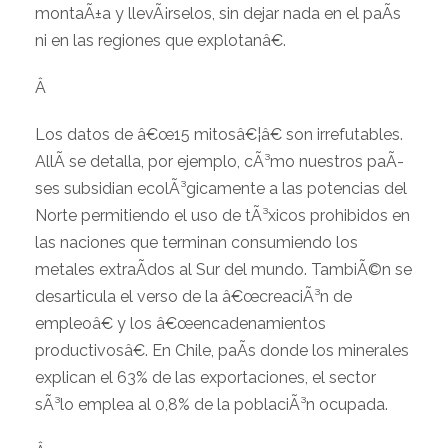
montaÃ±a y llevÃ¡rselos, sin dejar nada en el paÃ­s
ni en las regiones que explotanâ€.
Â
Los datos de â€œ15 mitosâ€¦â€ son irrefutables.
AllÃ­ se detalla, por ejemplo, cÃ³mo nuestros paÃ­
ses subsidian ecolÃ³gicamente a las potencias del
Norte permitiendo el uso de tÃ³xicos prohibidos en
las naciones que terminan consumiendo los
metales extraÃ­dos al Sur del mundo. TambiÃ©n se
desarticula el verso de la â€œcreaciÃ³n de
empleoâ€ y los â€œencadenamientos
productivosâ€. En Chile, paÃ­s donde los minerales
explican el 63% de las exportaciones, el sector
sÃ³lo emplea al 0,8% de la poblaciÃ³n ocupada.