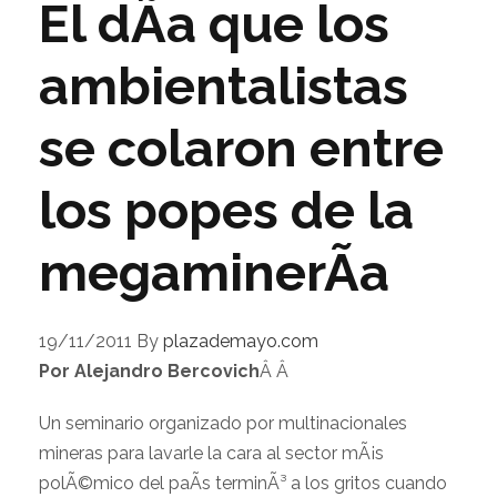
El dÃ­a que los
ambientalistas
se colaron entre
los popes de la
megaminerÃ­a
19/11/2011
By
plazademayo.com
Por Alejandro Bercovich
Â Â
Un seminario organizado por multinacionales
mineras para lavarle la cara al sector mÃ¡s
polÃ©mico del paÃ­s terminÃ³ a los gritos cuando