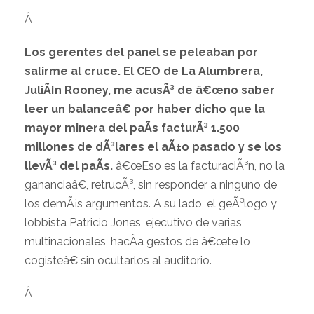
Â
Los gerentes del panel se peleaban por
salirme al cruce. El CEO de La Alumbrera,
JuliÃ¡n Rooney, me acusÃ³ de â€œno saber
leer un balanceâ€ por haber dicho que la
mayor minera del paÃ­s facturÃ³ 1.500
millones de dÃ³lares el aÃ±o pasado y se los
llevÃ³ del paÃ­s.
â€œEso es la facturaciÃ³n, no la
gananciaâ€, retrucÃ³, sin responder a ninguno de
los demÃ¡s argumentos. A su lado, el geÃ³logo y
lobbista Patricio Jones, ejecutivo de varias
multinacionales, hacÃ­a gestos de â€œte lo
cogisteâ€ sin ocultarlos al auditorio.
Â