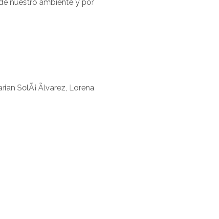
 de nuestro ambiente y por
rian SolÃ¡ Ãlvarez, Lorena