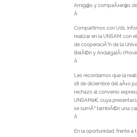
Amig@s y compaÃ±er@s de la
Â
Compartimos con Uds. infor
realizar en la UNSAM, con e
de cooperaciÃ³n de la Unive
BelÃ©n y AndalgalÃ¡ (Provi
Â
Les recordamos que la reali
18 de diciembre del aÃ±o pas
rechazo al convenio expres
UNSAMâ€, cuya presentaciÃ
se sumÃ³ tambiÃ©n una cart
Â
En la oportunidad, frente a 