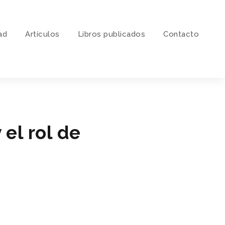
ad
Artí­culos
Libros publicados
Contacto
el rol de