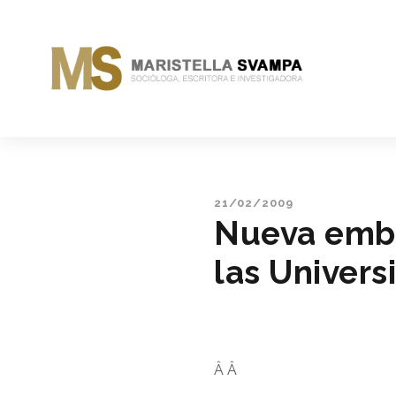
21/02/2009
Nueva embe
las Univers
Â
Â