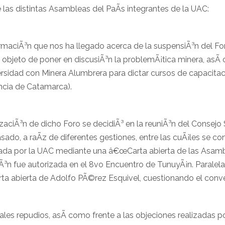
s distintas Asambleas del PaÃ­s integrantes de la UAC:
maciÃ³n que nos ha llegado acerca de la suspensiÃ³n del Fo
l objeto de poner en discusiÃ³n la problemÃ¡tica minera, asÃ­
rsidad con Minera Alumbrera para dictar cursos de capacitac
ncia de Catamarca).
zaciÃ³n de dicho Foro se decidiÃ³ en la reuniÃ³n del Consejo
ado, a raÃ­z de diferentes gestiones, entre las cuÃ¡les se con
ada por la UAC mediante una â€œCarta abierta de las Asamb
³n fue autorizada en el 8vo Encuentro de TunuyÃ¡n. Paralela
a abierta de Adolfo PÃ©rez Esquivel, cuestionando el conve
tales repudios, asÃ­ como frente a las objeciones realizadas p