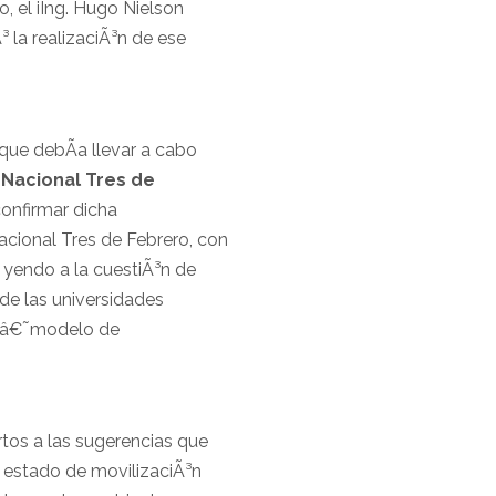
, el iIng. Hugo Nielson
 la realizaciÃ³n de ese
ue debÃ­a llevar a cabo
 Nacional
Tres de
confirmar dicha
acional Tres de Febrero, con
, yendo a la cuestiÃ³n de
de las universidades
el â€˜modelo de
rtos a las sugerencias que
el estado de movilizaciÃ³n