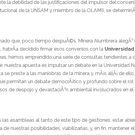
 la debilidad de las justificaciones del impulsor del convenio
titucional de la UNSAM y miembro de la OLAMI), se determinÃ³
mado que, poco tiempo despuÃ©s, Minera Alumbrera alegÃ³ q
l, habrÃ­a decidido firmar esos convenios con la
Universidad
ones, hemos emprendido una serie de consultas tendientes a 
e, nuestra apuesta es impulsar un debate en la Universidad N
a se preste a las maniobras de la minera y, mÃ¡s allÃ¡ de ello
ue permitan un debate democrÃ¡tico y profundo sobre el rol 
cesos de despojo y devastaciÃ³n ambiental involucrados en 
 las asambleas al tanto de este tipo de gestiones, estar abie
 de nuestras posibilidades, viabilizarlas, y, en fin, mantener 