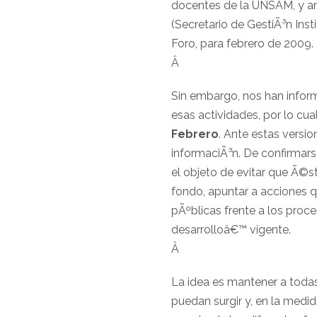
docentes de la UNSAM, y ante
(Secretario de GestiÃ³n Ins
Foro, para febrero de 2009.
Â
Sin embargo, nos han infor
esas actividades, por lo cua
Febrero
. Ante estas versi
informaciÃ³n. De confirmars
el objeto de evitar que Ã©st
fondo, apuntar a acciones q
pÃºblicas frente a los pro
desarrolloâ€™ vigente.
Â
La idea es mantener a todas
puedan surgir y, en la medida