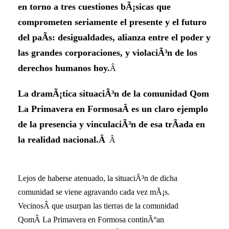
en torno a tres
cuestiones
bÃ¡sicas que
comprometen seriamente
el presente
y el futuro
del paÃ­s: desigualdades, alianza entre el poder y
las grandes corporaciones, y violaciÃ³n de los
derechos humanos
hoy.
Â
La dramÃ¡tica situaciÃ³n de la comunidad Qom
La Primavera
en FormosaÂ es un claro ejemplo
de la presencia y vinculaciÃ³n de esa trÃ­ada en
la realidad nacional.Â
Â
Lejos de haberse atenuado, la situaciÃ³n de dicha
comunidad se viene agravando cada vez mÃ¡s.
VecinosÂ que usurpan las tierras de la comunidad
QomÂ La Primavera en Formosa continÃºan