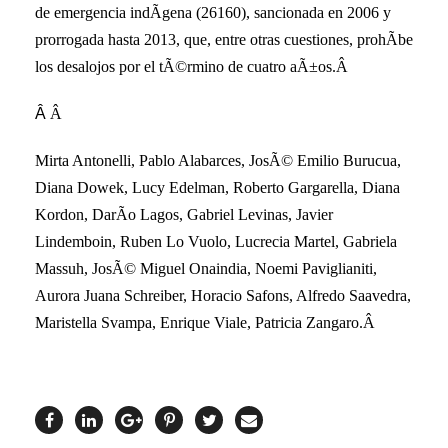
de emergencia indÃ­gena (26160), sancionada en 2006 y
prorrogada hasta 2013, que, entre otras cuestiones, prohÃ­be
los desalojos por el tÃ©rmino de cuatro aÃ±os.Â
Â
Â
Mirta Antonelli, Pablo Alabarces, JosÃ© Emilio Burucua,
Diana Dowek, Lucy Edelman, Roberto Gargarella, Diana
Kordon, DarÃ­o Lagos, Gabriel Levinas, Javier
Lindemboin, Ruben Lo Vuolo, Lucrecia Martel, Gabriela
Massuh, JosÃ© Miguel Onaindia, Noemi Paviglianiti,
Aurora Juana Schreiber, Horacio Safons, Alfredo Saavedra,
Maristella Svampa, Enrique Viale, Patricia Zangaro.Â