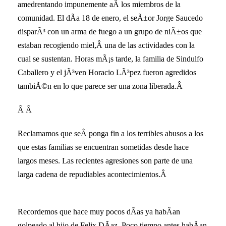
amedrentando impunemente aÂ los miembros de la
comunidad. El dÃ­a 18 de enero, el seÃ±or Jorge Saucedo
disparÃ³ con un arma de fuego a un grupo de niÃ±os que
estaban recogiendo miel,Â una de las actividades con la
cual se sustentan. Horas mÃ¡s tarde, la familia de Sindulfo
Caballero y el jÃ³ven Horacio LÃ³pez fueron agredidos
tambiÃ©n en lo que parece ser una zona liberada.Â
Â Â
Reclamamos que seÂ ponga fin a los terribles abusos a los
que estas familias se encuentran sometidas desde hace
largos meses. Las recientes agresiones son parte de una
larga cadena de repudiables acontecimientos.Â
Recordemos que hace muy pocos dÃ­as ya habÃ­an
golpeado al hijo de Felix DÃ­az. Poco tiempo antes habÃ­an