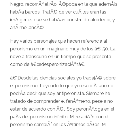
Negro, recorriÃ³ el rÃ­o, Ã©poca en la que ademÃ¡s
habÃ­a barcos. TratÃ© de ver cuÃ¡les eran las
imÃ¡genes que se habÃ­an construido alrededor, y
ahÃ­ me lancÃ©.
Hay varios personajes que hacen referencia al
peronismo en un imaginario muy de los â€˜50. La
novela transcurre en un tiempo que se presenta
como de â€œdesperonizaciÃ³nâ€.
â€“Desde las ciencias sociales yo trabajÃ© sobre
el peronismo. Leyendo lo que yo escribÃ­, uno no
podrÃ­a decir que soy antiperonista. Siempre he
tratado de comprender el fenÃ³meno, pese a no
estar de acuerdo con Ã©l. Soy peronÃ³loga en el
paÃ­s del peronismo infinito. Mi relaciÃ³n con el
peronismo cambiÃ³ en los Ãºltimos aÃ±os. Mi