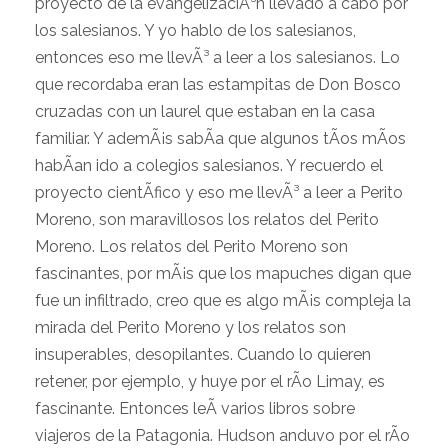
proyecto de la evangelizaciÃ³n llevado a cabo por
los salesianos. Y yo hablo de los salesianos,
entonces eso me llevÃ³ a leer a los salesianos. Lo
que recordaba eran las estampitas de Don Bosco
cruzadas con un laurel que estaban en la casa
familiar. Y ademÃ¡s sabÃ­a que algunos tÃ­os mÃ­os
habÃ­an ido a colegios salesianos. Y recuerdo el
proyecto cientÃ­fico y eso me llevÃ³ a leer a Perito
Moreno, son maravillosos los relatos del Perito
Moreno. Los relatos del Perito Moreno son
fascinantes, por mÃ¡s que los mapuches digan que
fue un infiltrado, creo que es algo mÃ¡s compleja la
mirada del Perito Moreno y los relatos son
insuperables, desopilantes. Cuando lo quieren
retener, por ejemplo, y huye por el rÃ­o Limay, es
fascinante. Entonces leÃ­ varios libros sobre
viajeros de la Patagonia. Hudson anduvo por el rÃ­o