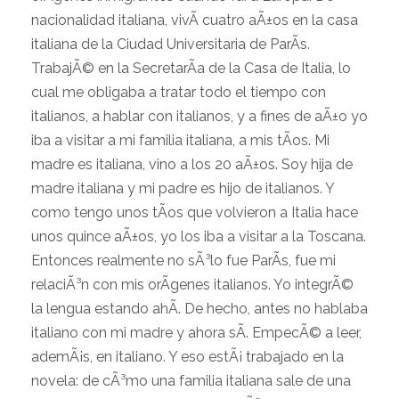
nacionalidad italiana, vivÃ­ cuatro aÃ±os en la casa
italiana de la Ciudad Universitaria de ParÃ­s.
TrabajÃ© en la SecretarÃ­a de la Casa de Italia, lo
cual me obligaba a tratar todo el tiempo con
italianos, a hablar con italianos, y a fines de aÃ±o yo
iba a visitar a mi familia italiana, a mis tÃ­os. Mi
madre es italiana, vino a los 20 aÃ±os. Soy hija de
madre italiana y mi padre es hijo de italianos. Y
como tengo unos tÃ­os que volvieron a Italia hace
unos quince aÃ±os, yo los iba a visitar a la Toscana.
Entonces realmente no sÃ³lo fue ParÃ­s, fue mi
relaciÃ³n con mis orÃ­genes italianos. Yo integrÃ©
la lengua estando ahÃ­. De hecho, antes no hablaba
italiano con mi madre y ahora sÃ­. EmpecÃ© a leer,
ademÃ¡s, en italiano. Y eso estÃ¡ trabajado en la
novela: de cÃ³mo una familia italiana sale de una