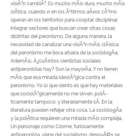
visiÃ³n cambiÃ³. Es mucho mÃ¡s dura, mucho mÃ¡s
crÃ­tica, cuando vi en los Ãºltimos aÃ±os cÃ³mo
operan en los territorios para cooptar, disciplinar,
integrar sectores que buscan crear otras cosas
distintas del peronismo. De alguna manera, la
necesidad de canalizar una visiÃ³n mÃ¡s clÃ¡sica
del peronismo me lleva afuera de la sociologÃ­a.
AdemÃ¡s, Â¿cuÃ¡ntos cientistas sociales
antiperonistas hay? Son la mayorÃ­a. Y no tienen
mÃ¡s que esa mirada ideolÃ³gica contra el
peronismo. Yo lo que siento es que hay materiales
que sociolÃ³gicamente no me sirven, polÃ­
ticamente tampoco, y literariamente sÃ­. En la
literatura pueden reflejar otra cosa. La sociologÃ­a
y la polÃ­tica requieren una mirada mÃ¡s compleja.
Un personaje como Cosme, furiosamente
antiperonista, viene del socialismo, despuÃ©s se