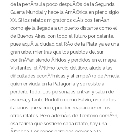
de la penÃ­nsula poco despuÃ©s de la Segunda
Guerra Mundial y hace la AmÃ©rica en pleno siglo
XX. Si los relatos migratorios clÃ¡sicos tenÃ­an
como eje la llegada a un puerto distante como el
de Buenos Aires, con todo el futuro por delante,
pues aquÃ­ la ciudad del RÃ­o de la Plata ya es una
gran urbe, mientras que los pueblos del sur
continÃºan siendo Ã¡ridos y perdidos en el mapa.
Visitantes, el Ãºltimo tercio del libro, alude a las
dificultades econÃ³micas y al empeÃ±o de Amelia,
quien enviuda en la Patagonia y se resiste a
perderlo todo. Los personajes entran y salen de
escena, y tanto Rodolfo como Fulvio, uno de los
italianos que vienen, pueden reaparecer en los
otros relatos. Pero ademÃ¡s del territorio comÃºn,
esa tarima que sostiene cada relato, hay una
Ã©poca. Los reinos perdidos expresa a la