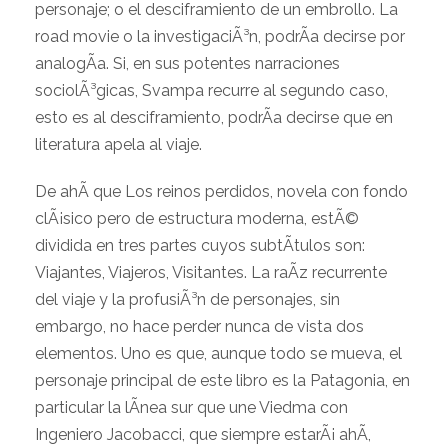
personaje; o el desciframiento de un embrollo. La
road movie o la investigaciÃ³n, podrÃ­a decirse por
analogÃ­a. Si, en sus potentes narraciones
sociolÃ³gicas, Svampa recurre al segundo caso,
esto es al desciframiento, podrÃ­a decirse que en
literatura apela al viaje.
De ahÃ­ que Los reinos perdidos, novela con fondo
clÃ¡sico pero de estructura moderna, estÃ©
dividida en tres partes cuyos subtÃ­tulos son:
Viajantes, Viajeros, Visitantes. La raÃ­z recurrente
del viaje y la profusiÃ³n de personajes, sin
embargo, no hace perder nunca de vista dos
elementos. Uno es que, aunque todo se mueva, el
personaje principal de este libro es la Patagonia, en
particular la lÃ­nea sur que une Viedma con
Ingeniero Jacobacci, que siempre estarÃ¡ ahÃ­,