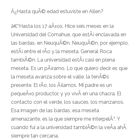
Â¿Hasta quÃ© edad estuviste en Allen?
â€“Hasta los 17 aÃ±os. Hice seis meses en la
Universidad del Comahue, que estÃ¡ enclavada en
las bardas, en NeuquÃ©n. NeuquÃ©n, por ejemplo,
estÃ¡ entre el rÃ­o y la meseta. General Roca
tambiÃ©n. La universidad estÃ¡ casi en plena
meseta. Es un pÃ¡ramo. Lo que quiero decir es que
la meseta avanza sobre el valle, la tenÃ©s
presente. El rÃ­o, los Ã¡lamos. Mi padre es un
pequeÃ±o productor, y yo vivÃ­ en una chacra. El
contacto con el verde, los sauces, los manzanos.
Esa imagen de las bardas, esa meseta
amenazante, es la que siempre me interpelÃ³. Y
cuando fui a la universidad tambiÃ©n la veÃ­a ahÃ­,
siempre tan cercana.