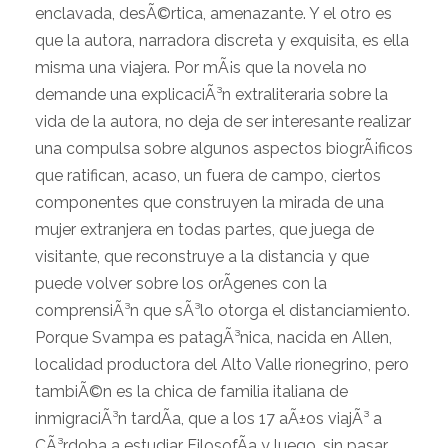
enclavada, desÃ©rtica, amenazante. Y el otro es
que la autora, narradora discreta y exquisita, es ella
misma una viajera. Por mÃ¡s que la novela no
demande una explicaciÃ³n extraliteraria sobre la
vida de la autora, no deja de ser interesante realizar
una compulsa sobre algunos aspectos biogrÃ¡ficos
que ratifican, acaso, un fuera de campo, ciertos
componentes que construyen la mirada de una
mujer extranjera en todas partes, que juega de
visitante, que reconstruye a la distancia y que
puede volver sobre los orÃ­genes con la
comprensiÃ³n que sÃ³lo otorga el distanciamiento.
Porque Svampa es patagÃ³nica, nacida en Allen,
localidad productora del Alto Valle rionegrino, pero
tambiÃ©n es la chica de familia italiana de
inmigraciÃ³n tardÃ­a, que a los 17 aÃ±os viajÃ³ a
CÃ³rdoba a estudiar FilosofÃ­a y luego, sin pasar