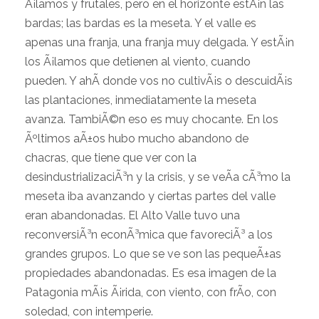
Ã¡lamos y frutales, pero en el horizonte estÃ¡n las
bardas; las bardas es la meseta. Y el valle es
apenas una franja, una franja muy delgada. Y estÃ¡n
los Ã¡lamos que detienen al viento, cuando
pueden. Y ahÃ­ donde vos no cultivÃ¡s o descuidÃ¡s
las plantaciones, inmediatamente la meseta
avanza. TambiÃ©n eso es muy chocante. En los
Ãºltimos aÃ±os hubo mucho abandono de
chacras, que tiene que ver con la
desindustrializaciÃ³n y la crisis, y se veÃ­a cÃ³mo la
meseta iba avanzando y ciertas partes del valle
eran abandonadas. El Alto Valle tuvo una
reconversiÃ³n econÃ³mica que favoreciÃ³ a los
grandes grupos. Lo que se ve son las pequeÃ±as
propiedades abandonadas. Es esa imagen de la
Patagonia mÃ¡s Ã¡rida, con viento, con frÃ­o, con
soledad, con intemperie.