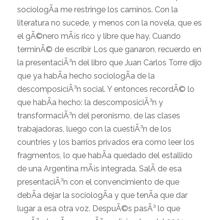
sociologÃ­a me restringe los caminos. Con la
literatura no sucede, y menos con la novela, que es
el gÃ©nero mÃ¡s rico y libre que hay. Cuando
terminÃ© de escribir Los que ganaron, recuerdo en
la presentaciÃ³n del libro que Juan Carlos Torre dijo
que ya habÃ­a hecho sociologÃ­a de la
descomposiciÃ³n social. Y entonces recordÃ© lo
que habÃ­a hecho: la descomposiciÃ³n y
transformaciÃ³n del peronismo, de las clases
trabajadoras, luego con la cuestiÃ³n de los
countries y los barrios privados era como leer los
fragmentos, lo que habÃ­a quedado del estallido
de una Argentina mÃ¡s integrada. SalÃ­ de esa
presentaciÃ³n con el convencimiento de que
debÃ­a dejar la sociologÃ­a y que tenÃ­a que dar
lugar a esa otra voz. DespuÃ©s pasÃ³ lo que