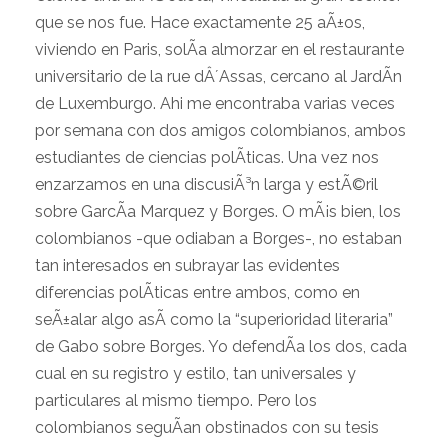
que se nos fue. Hace exactamente 25 aÃ±os,
viviendo en Paris, solÃ­a almorzar en el restaurante
universitario de la rue dÂ´Assas, cercano al JardÃ­n
de Luxemburgo. Ahi me encontraba varias veces
por semana con dos amigos colombianos, ambos
estudiantes de ciencias polÃ­ticas. Una vez nos
enzarzamos en una discusiÃ³n larga y estÃ©ril
sobre GarcÃ­a Marquez y Borges. O mÃ¡s bien, los
colombianos -que odiaban a Borges-, no estaban
tan interesados en subrayar las evidentes
diferencias polÃ­ticas entre ambos, como en
seÃ±alar algo asÃ­ como la “superioridad literaria”
de Gabo sobre Borges. Yo defendÃ­a los dos, cada
cual en su registro y estilo, tan universales y
particulares al mismo tiempo. Pero los
colombianos seguÃ­an obstinados con su tesis