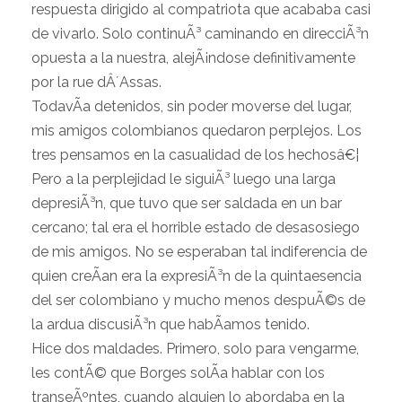
respuesta dirigido al compatriota que acababa casi
de vivarlo. Solo continuÃ³ caminando en direcciÃ³n
opuesta a la nuestra, alejÃ¡ndose definitivamente
por la rue dÂ´Assas.
TodavÃ­a detenidos, sin poder moverse del lugar,
mis amigos colombianos quedaron perplejos. Los
tres pensamos en la casualidad de los hechosâ€¦
Pero a la perplejidad le siguiÃ³ luego una larga
depresiÃ³n, que tuvo que ser saldada en un bar
cercano; tal era el horrible estado de desasosiego
de mis amigos. No se esperaban tal indiferencia de
quien creÃ­an era la expresiÃ³n de la quintaesencia
del ser colombiano y mucho menos despuÃ©s de
la ardua discusiÃ³n que habÃ­amos tenido.
Hice dos maldades. Primero, solo para vengarme,
les contÃ© que Borges solÃ­a hablar con los
transeÃºntes, cuando alguien lo abordaba en la