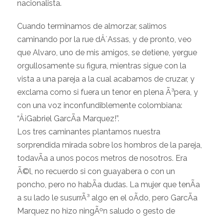
nacionalista.
Cuando terminamos de almorzar, salimos
caminando por la rue dÂ´Assas, y de pronto, veo
que Alvaro, uno de mis amigos, se detiene, yergue
orgullosamente su figura, mientras sigue con la
vista a una pareja a la cual acabamos de cruzar, y
exclama como si fuera un tenor en plena Ã³pera, y
con una voz inconfundiblemente colombiana:
“Â¡Gabriel GarcÃ­a Marquez!”.
Los tres caminantes plantamos nuestra
sorprendida mirada sobre los hombros de la pareja,
todavÃ­a a unos pocos metros de nosotros. Era
Ã©l, no recuerdo si con guayabera o con un
poncho, pero no habÃ­a dudas. La mujer que tenÃ­a
a su lado le susurrÃ³ algo en el oÃ­do, pero GarcÃ­a
Marquez no hizo ningÃºn saludo o gesto de