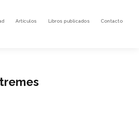
ad
Artí­culos
Libros publicados
Contacto
xtremes