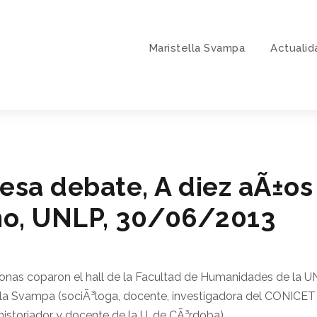
Maristella Svampa
Actualid
esa debate, A diez aÃ±os
mo, UNLP, 30/06/2013
onas coparon el hall de la Facultad de Humanidades de la UN
tella Svampa (sociÃ³loga, docente, investigadora del CONICE
historiador y docente de la U. de CÃ³rdoba).