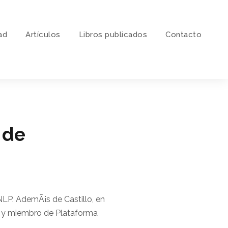
ad
Artí­culos
Libros publicados
Contacto
 de
LP. AdemÃ¡s de Castillo, en
T y miembro de Plataforma