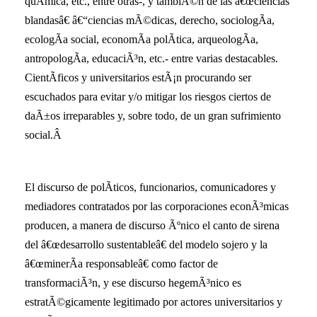
quÃ­mica, etc., entre otras-, y tambiÃ©n de las â€œciencias
blandasâ€ â€“ciencias mÃ©dicas, derecho, sociologÃ­a,
ecologÃ­a social, economÃ­a polÃ­tica, arqueologÃ­a,
antropologÃ­a, educaciÃ³n, etc.- entre varias destacables.
CientÃ­ficos y universitarios estÃ¡n procurando ser
escuchados para evitar y/o mitigar los riesgos ciertos de
daÃ±os irreparables y, sobre todo, de un gran sufrimiento
social.Â
El discurso de polÃ­ticos, funcionarios, comunicadores y
mediadores contratados por las corporaciones econÃ³micas
producen, a manera de discurso Ãºnico el canto de sirena
del â€œdesarrollo sustentableâ€ del modelo sojero y la
â€œminerÃ­a responsableâ€ como factor de
transformaciÃ³n, y ese discurso hegemÃ³nico es
estratÃ©gicamente legitimado por actores universitarios y