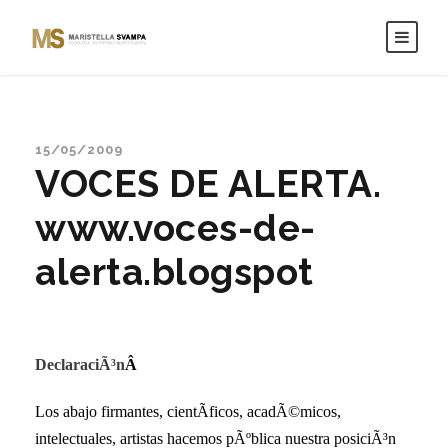
15/05/2009
VOCES DE ALERTA.
www.voces-de-
alerta.blogspot
DeclaraciÃ³n
Â
Los abajo firmantes, cientÃ­ficos, acadÃ©micos,
intelectuales, artistas hacemos pÃºblica nuestra posiciÃ³n