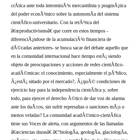
crÃ­tica ante toda intromisiÃ³n mercantilista y pragmÃ¡tica
del poder econÃ³mico sobre la autonomÃ­a del sistema
cientÃ­fico-universitario. Con la retÃ³rica del
â€œproductivismoâ€ que corre en estos tiempos -
diferenciÃ¡ndose de la acumulaciÃ³n financiera de
dÃ©cadas anteriores- se busca sacar del debate aquello que
en la comunidad internacional hace tiempo estÃ¡ siendo
objeto de preocupaciones y acciones de redes cientÃ­fico-
acadÃ©micas: el conocimiento, especialmente el pÃºblico,
Â¿estÃ¡ sitiado por el mercado?, Â¿quÃ© condiciones de
ejercicio hay para la independencia cientÃ­fica y, sobre
todo, para ejercer el derecho Ã©tico de dar voz de alarma
ante los daÃ±os, sin sufrir represalias o sanciones mÃ¡s o
menos veladas? La comunidad acadÃ©mico-cientÃ­fica
tiene sus Voces de alerta, con argumentos de las llamadas
â€œciencias durasâ€ â€“biologÃ­a, geologÃ­a, glaciologÃ­a,