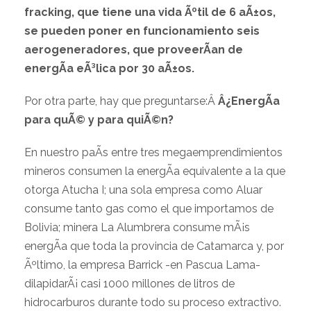
fracking, que tiene una vida Ãºtil de 6 aÃ±os,
se pueden poner en funcionamiento seis
aerogeneradores, que proveerÃ­an de
energÃ­a eÃ³lica por 30 aÃ±os.
Por otra parte, hay que preguntarse:Â
Â¿EnergÃ­a
para quÃ© y para quiÃ©n?
En nuestro paÃ­s entre tres megaemprendimientos
mineros consumen la energÃ­a equivalente a la que
otorga Atucha I; una sola empresa como Aluar
consume tanto gas como el que importamos de
Bolivia; minera La Alumbrera consume mÃ¡s
energÃ­a que toda la provincia de Catamarca y, por
Ãºltimo, la empresa Barrick -en Pascua Lama-
dilapidarÃ¡ casi 1000 millones de litros de
hidrocarburos durante todo su proceso extractivo.