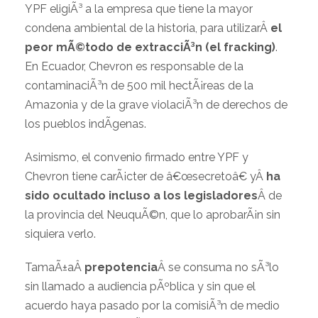
YPF eligiÃ³ a la empresa que tiene la mayor
condena ambiental de la historia, para utilizarÂ
el
peor mÃ©todo de extracciÃ³n (el fracking)
.
En Ecuador, Chevron es responsable de la
contaminaciÃ³n de 500 mil hectÃ¡reas de la
Amazonia y de la grave violaciÃ³n de derechos de
los pueblos indÃ­genas.
Asimismo, el convenio firmado entre YPF y
Chevron tiene carÃ¡cter de â€œsecretoâ€ yÂ
ha
sido ocultado incluso a los legisladores
Â de
la provincia del NeuquÃ©n, que lo aprobarÃ¡n sin
siquiera verlo.
TamaÃ±aÂ
prepotencia
Â se consuma no sÃ³lo
sin llamado a audiencia pÃºblica y sin que el
acuerdo haya pasado por la comisiÃ³n de medio