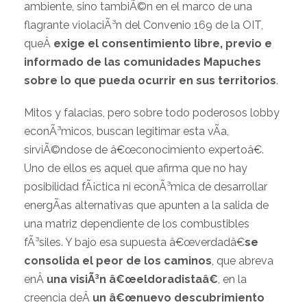
ambiente, sino tambiÃ©n en el marco de una
flagrante violaciÃ³n del Convenio 169 de la OIT,
queÂ
exige el consentimiento libre, previo e
informado de las comunidades Mapuches
sobre lo que pueda ocurrir en sus territorios
.
Mitos y falacias, pero sobre todo poderosos lobby
econÃ³micos, buscan legitimar esta vÃ­a,
sirviÃ©ndose de â€œconocimiento expertoâ€.
Uno de ellos es aquel que afirma que no hay
posibilidad fÃ¡ctica ni econÃ³mica de desarrollar
energÃ­as alternativas que apunten a la salida de
una matriz dependiente de los combustibles
fÃ³siles. Y bajo esa supuesta â€œverdadâ€
se
consolida el peor de los caminos
, que abreva
enÂ
una visiÃ³n â€œeldoradistaâ€
, en la
creencia deÂ
un â€œnuevo descubrimiento