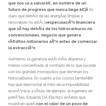
que nos va a salvarâ€, en nombre de un
futuro de progreso que nunca llega â€¦Â
Es
claro que detrÃ¡s de las energÃ­as limpias y
renovables no estÃ¡ la
especulaciÃ³n financiera
que sÃ­ hay detrÃ¡s de los hidrocarburos no
convencionales, negocio que genera
rÃ©ditos millonarios aÃºn antes de comenzar
la extracciÃ³n
.
Asimismo, la ganancia estÃ¡ mÃ¡s dispersa y
menos concentrada, al contrario de lo que sucede
con los grandes monopolios que dominan los
hidrocarburos. En cuanto a los costos tambiÃ©n
hay que desmontar el mito de la imposibilidad
econÃ³mica: a tÃ­tulo de ejemplo, el ingeniero en
petrÃ³leo, Eduardo DÂ´Elia hizo anÃ¡lisis que
muestran queÂ
con el valor de un pozo de