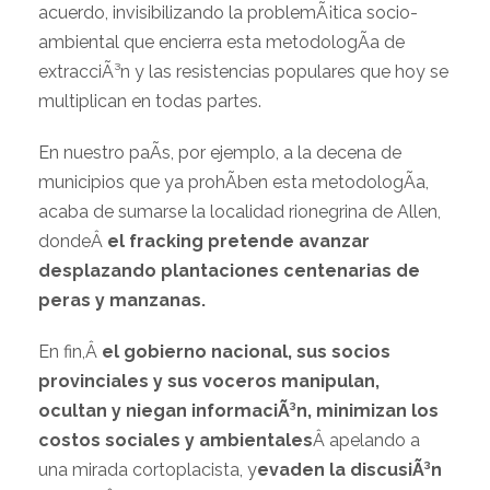
acuerdo, invisibilizando la problemÃ¡tica socio-
ambiental que encierra esta metodologÃ­a de
extracciÃ³n y las resistencias populares que hoy se
multiplican en todas partes.
En nuestro paÃ­s, por ejemplo, a la decena de
municipios que ya prohÃ­ben esta metodologÃ­a,
acaba de sumarse la localidad rionegrina de Allen,
dondeÂ
el fracking pretende avanzar
desplazando plantaciones centenarias de
peras y manzanas.
En fin,Â
el gobierno nacional, sus socios
provinciales y sus voceros manipulan,
ocultan y niegan informaciÃ³n, minimizan los
costos sociales y ambientales
Â apelando a
una mirada cortoplacista, y
evaden la discusiÃ³n