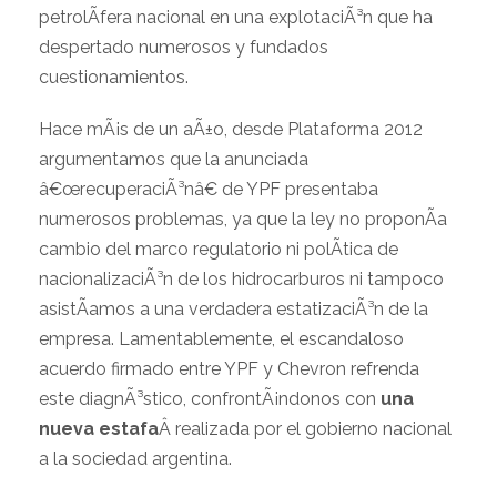
petrolÃ­fera nacional en una explotaciÃ³n que ha
despertado numerosos y fundados
cuestionamientos.
Hace mÃ¡s de un aÃ±o, desde Plataforma 2012
argumentamos que la anunciada
â€œrecuperaciÃ³nâ€ de YPF presentaba
numerosos problemas, ya que la ley no proponÃ­a
cambio del marco regulatorio ni polÃ­tica de
nacionalizaciÃ³n de los hidrocarburos ni tampoco
asistÃ­amos a una verdadera estatizaciÃ³n de la
empresa. Lamentablemente, el escandaloso
acuerdo firmado entre YPF y Chevron refrenda
este diagnÃ³stico, confrontÃ¡ndonos con
una
nueva estafa
Â realizada por el gobierno nacional
a la sociedad argentina.