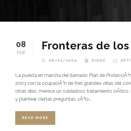
Fronteras de lo
08
FEB
08/02/2004
DIEGO
ARTÍ
La puesta en marcha del llamado Plan de ProtecciÃ³n
2003 con la ocupaciÃ³n de tres grandes villas del c
otras diez, merece un cuidadoso tratamiento crÃ­tico.
y plantear ciertas preguntas, sÃ³lo...
READ MORE