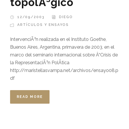
topolÃ³gico
12/09/2003
DIEGO
ARTÍCULOS Y ENSAYOS
IntervenciÃ³n realizada en el Instituto Goethe,
Buenos Aires, Argentina, primavera de 2003, en el
marco del seminario internacional sobre Â“Crisis de
la RepresentaciÃ³n PolÃ­tica
http://maristellasvampa.net/archivos/ensayo08.p
df
READ MORE