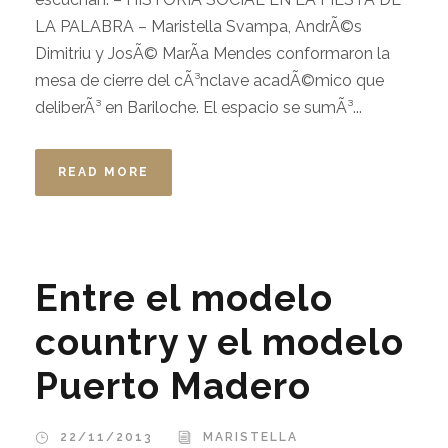
LA PALABRA – Maristella Svampa, AndrÃ©s
Dimitriu y JosÃ© MarÃ­a Mendes conformaron la
mesa de cierre del cÃ³nclave acadÃ©mico que
deliberÃ³ en Bariloche. El espacio se sumÃ³...
READ MORE
Entre el modelo
country y el modelo
Puerto Madero
22/11/2013
MARISTELLA