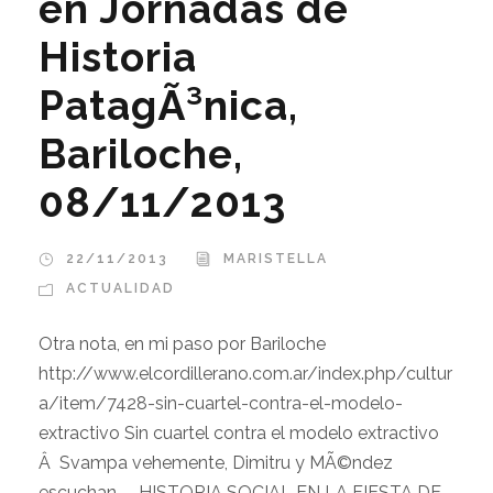
en Jornadas de
Historia
PatagÃ³nica,
Bariloche,
08/11/2013
22/11/2013
MARISTELLA
ACTUALIDAD
Otra nota, en mi paso por Bariloche
http://www.elcordillerano.com.ar/index.php/cultur
a/item/7428-sin-cuartel-contra-el-modelo-
extractivo Sin cuartel contra el modelo extractivo
Â Svampa vehemente, Dimitru y MÃ©ndez
escuchan. – HISTORIA SOCIAL EN LA FIESTA DE