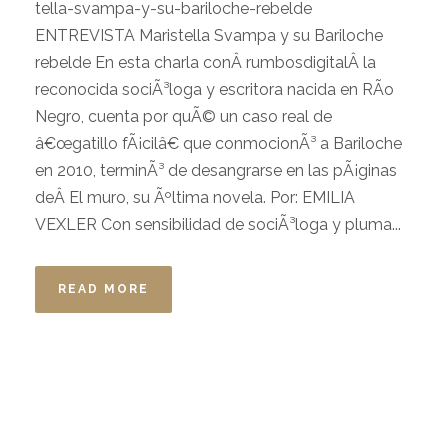
tella-svampa-y-su-bariloche-rebelde
ENTREVISTA Maristella Svampa y su Bariloche
rebelde En esta charla conÂ rumbosdigitalÂ la
reconocida sociÃ³loga y escritora nacida en RÃ­o
Negro, cuenta por quÃ© un caso real de
â€œgatillo fÃ¡cilâ€ que conmocionÃ³ a Bariloche
en 2010, terminÃ³ de desangrarse en las pÃ¡ginas
deÂ El muro, su Ãºltima novela. Por: EMILIA
VEXLER Con sensibilidad de sociÃ³loga y pluma...
READ MORE