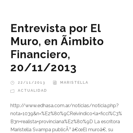
Entrevista por El
Muro, en Ã¡mbito
Financiero,
20/11/2013
22/11/2013
MARISTELLA
ACTUALIDAD
http://www.edhasa.com.ar/noticias/noticia.php?
nota=1039&n=%E2%80%9CReivindico+la+ficci%C3%
B3n+realista+provinciana%E2%80%9D La escritora
Maristella Svampa publicÃ³ â€œEl muroâ€, su