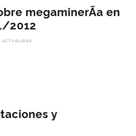
obre megaminerÃ­a en
1/2012
ACTUALIDAD
taciones y