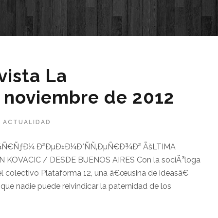
vista La
 noviembre de 2012
ACTUALIDAD
Ð¾Ñ€ÑƒÐ¼ Ð²ÐµÐ±Ð¼Ð°ÑÑ‚ÐµÑ€Ð¾Ð² ÃšLTIMA
N KOVACIC / DESDE BUENOS AIRES Con la sociÃ³loga
el colectivo Plataforma 12, una â€œusina de ideasâ€
que nadie puede reivindicar la paternidad de los