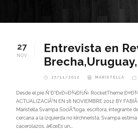
Entrevista en Re
27
NOV
Brecha,Uruguay,
27/11/2012
MARISTELLA
Desde el pie ÑˆÐ°Ð±Ð»Ð¾Ð½Ñ‹ RocketTheme Ð¤
ACTUALIZACIÃ“N EN 18 NOVIEMBRE 2012 BY FABIÃ
Maristella Svampa SociÃ³loga, escritora, integrante d
cercana a la izquierda no kirchnerista, Svampa estima 
cacerolazos. â€œEs un...