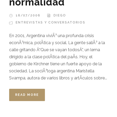
normalidad
16/07/2006
DIEGO
ENTREVISTAS Y CONVERSATORIOS
En 2001, Argentina viviÃ³ una profunda crisis
econÃ³mica, polÃ­tica y social. La gente saliÃ³ a la
calle gritando Â“Que se vayan todosÂ”, un lema
dirigido a la clase polÃ­tica del paÃ­s. Hoy, el
gobierno de Kirchner tiene un fuerte apoyo de la
sociedad. La sociÃ³loga argentina Maristella
Svampa, autora de varios libros y artÃ­culos sobre...
READ MORE