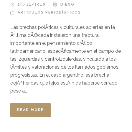
29/11/2016
DIEGO
ARTÍ­CULOS PERIODÍSTICOS
Las brechas polÃ­ticas y culturales abiertas en la
Ãºltima dÃ©cada instalaron una fractura
importante en el pensamiento crÃ­tico
latinoamericano, especÃ­ficamente en el campo de
las izquierdas y centroizquierdas, vinculado a los
lÃ­mites y valoraciones de los llamados gobiernos
progresistas. En el caso argentino, esa brecha
dejÃ³ heridas que lejos estÃ¡n de haberse cerrado,
pese al...
READ MORE