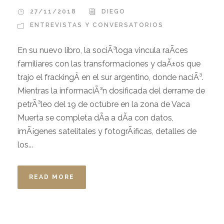
27/11/2018
DIEGO
ENTREVISTAS Y CONVERSATORIOS
En su nuevo libro, la sociÃ³loga vincula raÃ­ces
familiares con las transformaciones y daÃ±os que
trajo el frackingÂ en el sur argentino, donde naciÃ³.
Mientras la informaciÃ³n dosificada del derrame de
petrÃ³leo del 19 de octubre en la zona de Vaca
Muerta se completa dÃ­a a dÃ­a con datos,
imÃ¡genes satelitales y fotogrÃ¡ficas, detalles de
los...
READ MORE