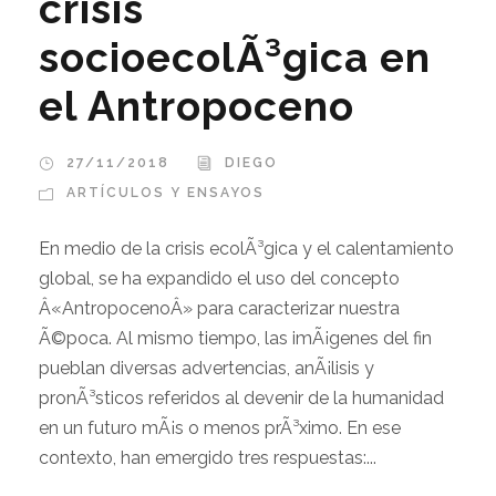
crisis
socioecolÃ³gica en
el Antropoceno
27/11/2018
DIEGO
ARTÍCULOS Y ENSAYOS
En medio de la crisis ecolÃ³gica y el calentamiento
global, se ha expandido el uso del concepto
Â«AntropocenoÂ» para caracterizar nuestra
Ã©poca. Al mismo tiempo, las imÃ¡genes del fin
pueblan diversas advertencias, anÃ¡lisis y
pronÃ³sticos referidos al devenir de la humanidad
en un futuro mÃ¡s o menos prÃ³ximo. En ese
contexto, han emergido tres respuestas:...